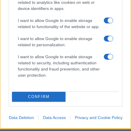
related to analytics like cookies on web or
povertà.
device identifiers in apps.
I want to allow Google to enable storage
related to functionality of the website or app.
Rincari all’epoca causati sì da aumenti della
I want to allow Google to enable storage
domanda in Cina ed India, sì da investimenti
related to personalization.
mancati nel settore agricolo, ma anche (e
qualcuno dice soprattutto) dall’incremento delle
I want to allow Google to enable storage
related to security, including authentication
coltivazioni di derrate per i biocarburanti, a
functionality and fraud prevention, and other
riprova che anche una buona causa come la
user protection.
salvaguardia del pianeta può portare a
conseguenze poco piacevoli per molti.
Scoppiarono rivolte in molti paesi, come Egitto,
CONFIRM
Filippine, Bangladesh, Camerun, Haiti e Costa
d’Avorio, solo per citare le più violente, che hanno
Data Deletion
Data Access
Privacy and Cookie Policy
lasciato sul campo anche dei morti.