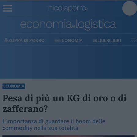
ECONOMIA
LIBERILIBRI
SHOP
SOSTIENICI
ECONOMIA
Pesa di più un KG di oro o di
zafferano?
L’importanza di guardare il boom delle
commodity nella sua totalità