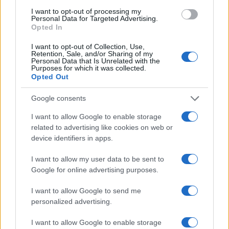
I want to opt-out of processing my
E invece anche quest’ultimi meriterebbero la
Personal Data for Targeted Advertising.
Opted In
dovuta attenzione, soprattutto per le implicazioni
geopolitiche. Forse non tutti oggi lo ricordano, ma
I want to opt-out of Collection, Use,
Retention, Sale, and/or Sharing of my
nel 2008 ci fu una grande crisi alimentare. Già nel
Personal Data that Is Unrelated with the
Purposes for which it was collected.
2007 infatti i prezzi sul mercato mondiale del
Opted Out
grano e del riso erano cresciuti rispettivamente
Google consents
del 77% e del 18%, continuando la loro corsa
anche nel 2008.
I want to allow Google to enable storage
related to advertising like cookies on web or
device identifiers in apps.
L’aumento dei prezzi dei cereali ha portato con sé
un aumento dei prezzi dei generi alimentari, e se
I want to allow my user data to be sent to
Google for online advertising purposes.
questi rincari sono facilmente assorbibili nei paesi
sviluppati, la situazione è ben diversa per i paesi
I want to allow Google to send me
in via di sviluppo. Aumenti di questo tipo infatti
personalized advertising.
possono incidere in maniera pesante sul bilancio
I want to allow Google to enable storage
famigliare, trascinando molte famiglie verso la