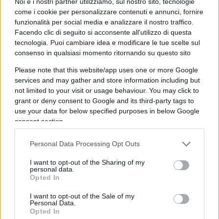
Noi e i nostri partner utilizziamo, sul nostro sito, tecnologie
non arrivato per fortuna ai consumatori, ma è
come i cookie per personalizzare contenuti e annunci, fornire
solo questione di tempo (anche se il dato
funzionalità per social media e analizzare il nostro traffico.
sull’inflazione USA di qualche giorno fa,
Facendo clic di seguito si acconsente all'utilizzo di questa
tecnologia. Puoi cambiare idea e modificare le tue scelte sul
decisamente superiore alle aspettative ci dice che
consenso in qualsiasi momento ritornando su questo sito
questo momento sta arrivando velocemente).
Please note that this website/app uses one or more Google
services and may gather and store information including but
Sulla salita dei prezzi di petrolio e metalli, spesso
not limited to your visit or usage behaviour. You may click to
vengono riempite le pagine dei giornali. Ricordo
grant or deny consent to Google and its third-party tags to
use your data for below specified purposes in below Google
ancora le paginate che gli dedicarono quando a
consent section.
marzo/aprile 2020 i future del petrolio erano
negativi. Però spesso si dà molta meno attenzione
Personal Data Processing Opt Outs
alle cosiddette soft commodity, cioè caffè, cacao,
I want to opt-out of the Sharing of my
zucchero, mais, grano, soia e frutta, i prodotti che
personal data.
Opted In
vengono coltivati, piuttosto che estratti, i quali
sono anche detti prodotti di base.
I want to opt-out of the Sale of my
Personal Data.
Opted In