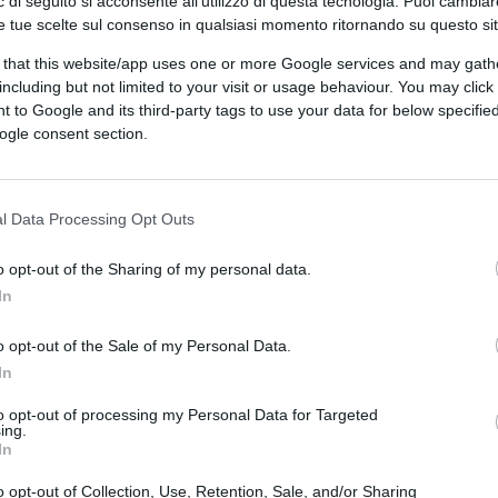
 di seguito si acconsente all'utilizzo di questa tecnologia. Puoi cambiar
e tue scelte sul consenso in qualsiasi momento ritornando su questo si
seggeri del trasporto aereo italiano.
 sindacali coinvolgerà aeroporti, controllori
 that this website/app uses one or more Google services and may gath
 ripercussioni sui collegamenti nazionali e
including but not limited to your visit or usage behaviour. You may click 
 to Google and its third-party tags to use your data for below specifi
prattutto i viaggiatori, costretti ancora una
ogle consent section.
i e servizi ridotti.
l Data Processing Opt Outs
cancellare circa il
38% dei voli previsti
a
o opt-out of the Sharing of my personal data.
to per il personale Enav del Centro di
In
 di Napoli Capodichino aderente alla
le 18 e rischia di paralizzare una parte
o opt-out of the Sale of my Personal Data.
In
to opt-out of processing my Personal Data for Targeted
rificare lo stato del proprio volo, prima di
ing.
In
 ufficiale oppure contattando l’agenzia
ITA Airways ha inoltre precisato che i clienti
o opt-out of Collection, Use, Retention, Sale, and/or Sharing