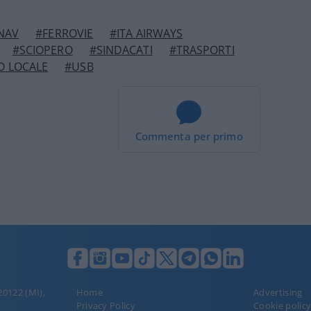
NAV
#FERROVIE
#ITA AIRWAYS
#SCIOPERO
#SINDACATI
#TRASPORTI
O LOCALE
#USB
Commenta per primo
 20122 (MI),
Home
Advertising
Privacy Policy
Cookie polic