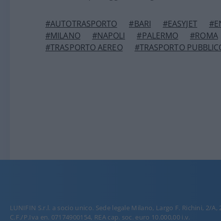
#AUTOTRASPORTO
#BARI
#EASYJET
#E
#MILANO
#NAPOLI
#PALERMO
#ROMA
#TRASPORTO AEREO
#TRASPORTO PUBBLIC
LUNIFIN S.r.l. a socio unico. Sede legale Milano, Largo F. Richini, 2/A,
C.F./P.Iva en. 07174900154, REA cap. soc. euro 10.000,00 i.v.