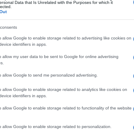
ersonal Data that Is Unrelated with the Purposes for which it
tanziali dell’orario potranno richiedere un
lected.
Out
 il rimborso del biglietto entro il 18
 interna della compagnia.
consents
o allow Google to enable storage related to advertising like cookies on
i annuncia caldo per i
evice identifiers in apps.
o allow my user data to be sent to Google for online advertising
s.
soltanto il primo appuntamento di un mese
to allow Google to send me personalized advertising.
dei trasporti. Secondo il calendario
ure e dei Trasporti, nelle prossime settimane
o allow Google to enable storage related to analytics like cookies on
evice identifiers in apps.
eresseranno ferrovie, autostrade, trasporto
o allow Google to enable storage related to functionality of the website
e proclamato dall’Usb, con il personale
o allow Google to enable storage related to personalization.
ino alle 20.59 del giorno successivo.