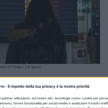
ramite GPT Image 1.5 di OpenAI
ferite su Google
CLICCA QUI
rro -
Il rispetto della tua privacy è la nostra priorità
ri partner utilizziamo, sul nostro sito, tecnologie come i cookie per pers
annunci, fornire funzionalità per social media e analizzare il nostro traff
0:00
/
--:--