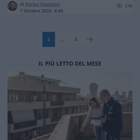
di
Enrico Foscarini
3.9k
7 Ottobre 2025, 8:45
1
…
5
IL PIÙ LETTO DEL MESE