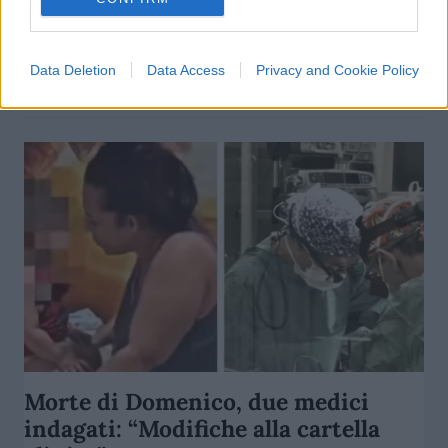
caos in aeroporti e ferrovie
di
Enrico Foscarini
3.7k
Data Deletion
Data Access
Privacy and Cookie Policy
10 Maggio 2026, 19:36
Morte di Domenico, due medici
indagati: “Modifiche alla cartella