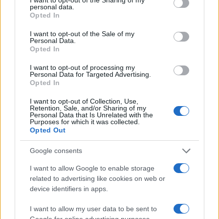
personal data.
Immigrazione e lavoro povero, città
Opted In
italiane sotto pressione
I want to opt-out of the Sale of my
Personal Data.
Opted In
di
Enrico Foscarini
3.8k
18 Maggio 2026, 18:00
I want to opt-out of processing my
Personal Data for Targeted Advertising.
Opted In
I want to opt-out of Collection, Use,
Retention, Sale, and/or Sharing of my
Personal Data that Is Unrelated with the
Purposes for which it was collected.
Opted Out
Google consents
I want to allow Google to enable storage
related to advertising like cookies on web or
device identifiers in apps.
I want to allow my user data to be sent to
Google for online advertising purposes.