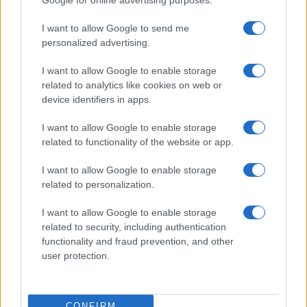
Campania, Fico vuole riesumare il
reddito grillino
I want to allow Google to send me
personalized advertising.
di
Enrico Foscarini
4.5k
I want to allow Google to enable storage
14 Maggio 2026, 18:30
related to analytics like cookies on web or
device identifiers in apps.
I want to allow Google to enable storage
related to functionality of the website or app.
I want to allow Google to enable storage
related to personalization.
I want to allow Google to enable storage
related to security, including authentication
functionality and fraud prevention, and other
user protection.
Trasporti, gli scioperi creeranno
CONFIRM