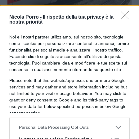
Frecciarossa: dal primo luglio il
Nicola Porro -
Il rispetto della tua privacy è la
nostra priorità
nuovo Napoli-Bari-Lecce
Noi e i nostri partner utilizziamo, sul nostro sito, tecnologie
di
Enrico Foscarini
come i cookie per personalizzare contenuti e annunci, fornire
3.6k
31 Maggio 2026, 18:00
funzionalità per social media e analizzare il nostro traffico.
Facendo clic di seguito si acconsente all'utilizzo di questa
tecnologia. Puoi cambiare idea e modificare le tue scelte sul
consenso in qualsiasi momento ritornando su questo sito
Please note that this website/app uses one or more Google
services and may gather and store information including but
not limited to your visit or usage behaviour. You may click to
grant or deny consent to Google and its third-party tags to
use your data for below specified purposes in below Google
consent section.
Personal Data Processing Opt Outs
I want to opt-out of the Sharing of my