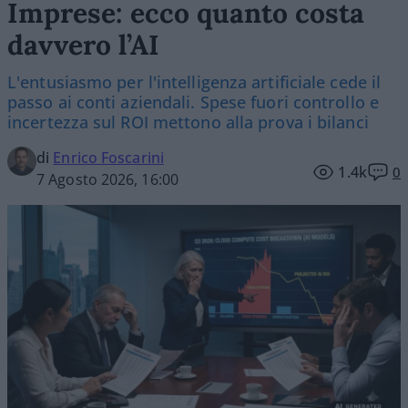
Imprese: ecco quanto costa
davvero l’AI
L'entusiasmo per l'intelligenza artificiale cede il
passo ai conti aziendali. Spese fuori controllo e
incertezza sul ROI mettono alla prova i bilanci
di
Enrico Foscarini
1.4k
0
7 Agosto 2026, 16:00