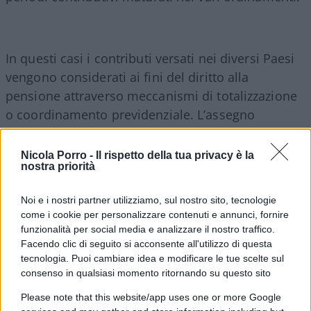
In questi casi i contributi versati nei diversi Paesi
vengono considerati ai fini del diritto alla
pensione attraverso meccanismi di totalizzazione
o coordinamento previdenziale. L’assegno
pensionistico nasce quindi all’interno di un
sistema convenzionale riconosciuto dagli accordi
Nicola Porro -
Il rispetto della tua privacy è la
nostra priorità
internazionali.
Noi e i nostri partner utilizziamo, sul nostro sito, tecnologie
Perché una pensione estera
come i cookie per personalizzare contenuti e annunci, fornire
potrebbe non bastare
funzionalità per social media e analizzare il nostro traffico.
Facendo clic di seguito si acconsente all'utilizzo di questa
tecnologia. Puoi cambiare idea e modificare le tue scelte sul
Il fatto di ricevere una pensione da uno Stato
consenso in qualsiasi momento ritornando su questo sito
straniero non significa automaticamente che il
Please note that this website/app uses one or more Google
trattamento sia erogato in regime di convenzione.