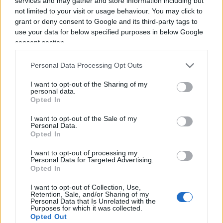
services and may gather and store information including but
not limited to your visit or usage behaviour. You may click to
grant or deny consent to Google and its third-party tags to
use your data for below specified purposes in below Google
Se i pensionati hanno maturato contributi sia in
consent section.
Italia sia all’estero ma non hanno utilizzato i
meccanismi previsti dagli accordi internazionali
Personal Data Processing Opt Outs
per unificare o coordinare le posizioni
I want to opt-out of the Sharing of my
previdenziali, la pensione può essere liquidata
personal data.
Opted In
autonomamente dall’ente estero. In questa
situazione il trattamento pensionistico non viene
I want to opt-out of the Sale of my
Personal Data.
considerato convenzionale.
Opted In
I want to opt-out of processing my
Personal Data for Targeted Advertising.
La conseguenza è rilevante dal punto di vista
Opted In
fiscale:
l’assenza del requisito della
I want to opt-out of Collection, Use,
convenzione internazionale esclude
Retention, Sale, and/or Sharing of my
completamente l’accesso alle riduzioni Imu e
Personal Data that Is Unrelated with the
Purposes for which it was collected.
Tari
, anche se il contribuente risiede stabilmente
Opted Out