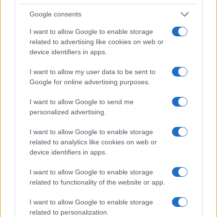
all’estero.
Google consents
I want to allow Google to enable storage
Il caso dei pensionati a Cipro
related to advertising like cookies on web or
device identifiers in apps.
Un esempio pratico aiuta a comprendere meglio
I want to allow my user data to be sent to
Google for online advertising purposes.
la questione. Si pensi a un cittadino residente
fuori dall’Italia che percepisce una pensione
I want to allow Google to send me
corrisposta esclusivamente dal governo cipriota.
personalized advertising.
I want to allow Google to enable storage
Se nel corso della propria carriera ha lavorato sia
related to analytics like cookies on web or
in Italia sia a Cipro, ma non ha mai attivato
device identifiers in apps.
procedure di coordinamento tra le due posizioni
I want to allow Google to enable storage
contributive, l’ente previdenziale cipriota liquiderà
related to functionality of the website or app.
la pensione sulla base dei soli contributi versati
I want to allow Google to enable storage
nell’isola.
related to personalization.