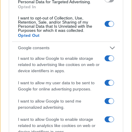
Personal Data for Targeted Advertising.
l’ingresso di figure allineate all’esecutivo
. Il
Opted In
risultato è una struttura direzionale
I want to opt-out of Collection, Use,
completamente controllata, capace di orientare
Retention, Sale, and/or Sharing of my
Personal Data that Is Unrelated with the
linea editoriale, notizie e informazione secondo le
Purposes for which it was collected.
Opted Out
esigenze politiche.
Google consents
I want to allow Google to enable storage
TVE, nata come servizio pubblico plurale, è
related to advertising like cookies on web or
diventata un megafono istituzionale. Il pluralismo
device identifiers in apps.
è stato sacrificato e il racconto della realtà viene
I want to allow my user data to be sent to
filtrato da una lente governativa. Una situazione
Google for online advertising purposes.
resa possibile proprio perché la rete è una
I want to allow Google to send me
partecipata diretta di Sepi.
personalized advertising.
Il caso Begoña Gómez: la
I want to allow Google to enable storage
related to analytics like cookies on web or
vulnerabilità del sistema pubblico
device identifiers in apps.