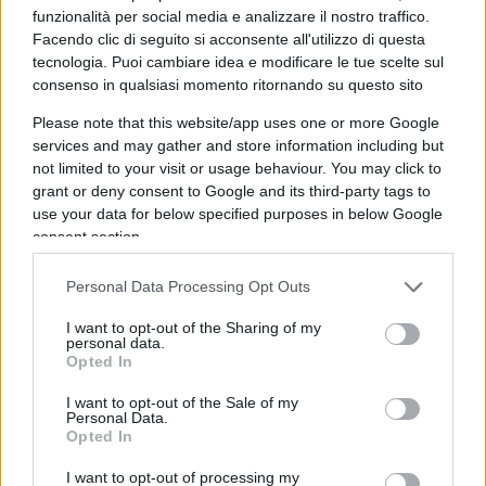
funzionalità per social media e analizzare il nostro traffico.
Facendo clic di seguito si acconsente all'utilizzo di questa
Il paradosso è che proprio questo intervento
tecnologia. Puoi cambiare idea e modificare le tue scelte sul
consenso in qualsiasi momento ritornando su questo sito
mostra il doppio volto di Sepi: lenta e
burocratizzata quando deve salvare imprese in
Please note that this website/app uses one or more Google
services and may gather and store information including but
crisi, rapidissima ed efficiente quando l’obiettivo è
not limited to your visit or usage behaviour. You may click to
politico.
grant or deny consent to Google and its third-party tags to
use your data for below specified purposes in below Google
consent section.
Tve: la televisione pubblica nelle
mani della Sepi e del governo
Personal Data Processing Opt Outs
Non meno significativa è la situazione della
Tve
,
I want to opt-out of the Sharing of my
personal data.
controllata al 100% dalla Sepi. Negli ultimi anni
Opted In
l’emittente è stata sottoposta a un processo che
I want to opt-out of the Sale of my
ha profondamente modificato la sua
Personal Data.
Opted In
indipendenza.
Le riforme del governo hanno
ampliato i posti dirigenziali, consentendo
I want to opt-out of processing my