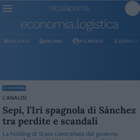
MILANO
ATLANTICO
ZUPPA DI PORRO
E
ECONOMIA
L'ANALISI
Sepi, l’Iri spagnola di Sánchez
tra perdite e scandali
La holding di Stato controllata dal governo