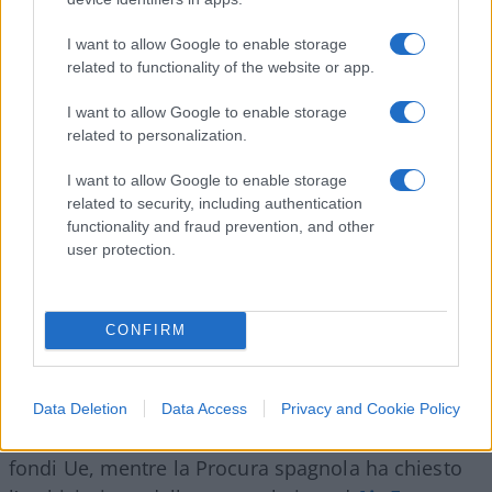
Il capitolo più delicato riguarda il cosiddetto
caso
I want to allow Google to enable storage
related to functionality of the website or app.
Begoña Gómez
, moglie di Sánchez, segnato da
indagini sul possibile
traffico di influenze
. Il
I want to allow Google to enable storage
filone più esplosivo è quello relativo alla società
related to personalization.
pubblica
Red.es
, dove il socio della Gómez
I want to allow Google to enable storage
avrebbe ottenuto circa 10 milioni in contratti
related to security, including authentication
pubblici dopo lettere di “interesse e appoggio”
functionality and fraud prevention, and other
firmate dalla moglie del premier. Le gare
user protection.
prevedevano un 40% di punteggio basato su
criteri soggettivi, creando un terreno fertile per
CONFIRM
distorsioni procedurali.
Data Deletion
Data Access
Privacy and Cookie Policy
La Procura Europea indaga per l’uso potenziale di
fondi Ue, mentre la Procura spagnola ha chiesto