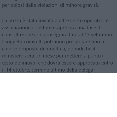
pericolosi dalle violazioni di minore gravità.
La bozza è stata inviata a oltre cento operatori e
associazioni di settore e apre ora una fase di
consultazione che proseguirà fino al 13 settembre.
I soggetti coinvolti potranno presentare fino a
cinque proposte di modifica, dopodiché il
ministero avrà un mese per mettere a punto il
testo definitivo, che dovrà essere approvato entro
il 14 ottobre, termine ultimo della delega
legislativa contenuta nella riforma del 2024.