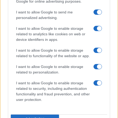
Google for online advertising purposes.
Questi ribassi, rispettivamente del 10,12% e del
I want to allow Google to send me
3,30%, sono lo specchio dei timori degli
personalized advertising.
investitori: la paura diffusa è che i vari governi
possano promulgare delle nuove normative per
I want to allow Google to enable storage
related to analytics like cookies on web or
intervenire su quelle che sono le responsabilità
device identifiers in apps.
legali dei social, rendendoli contemporaneamente
più limitati nelle azioni e più esposti a rischi.
I want to allow Google to enable storage
related to functionality of the website or app.
Questo, oltre alla cattiva pubblicità data
I want to allow Google to enable storage
dall’esclusione del presidente U.S.A., si prospetta
related to personalization.
come un grosso ostacolo ai potenziali profitti di
I want to allow Google to enable storage
queste aziende e il mercato ha reagito di
related to security, including authentication
conseguenza. C’è la concreta eventualità che una
functionality and fraud prevention, and other
grossa fetta dell’utenza, americana e non,
user protection.
schierata con Trump decida di disiscriversi e,
considerando che stiamo parlando di oltre 200