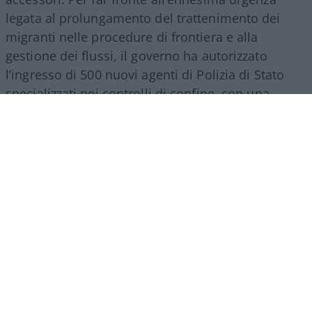
legata al prolungamento del trattenimento dei
migranti nelle procedure di frontiera e alla
gestione dei flussi, il governo ha autorizzato
l’ingresso di 500 nuovi agenti di Polizia di Stato
specializzati nei controlli di confine, con una
spesa a regime che supererà i 27 milioni di euro
all’anno. Nello stesso provvedimento si trova
spazio per una misura d’impatto economico
rilevante: la nomina di un commissario
straordinario per lo smaltimento dei materiali
Covid, incaricato di svuotare i magazzini da
mascherine e presidi inutilizzati accumulati
durante la pandemia. L’operazione comporta un
costo complessivo di ben 84 milioni di euro
suddivisi tra il 2026 e il 2027, a dimostrazione di
come gli errori della pianificazione emergenziale