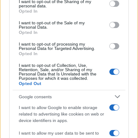
I want to opt-out of the Sharing of my
non può avvenire attraverso la stessa oligarchia
personal data.
Opted In
digitale”
. L’unione Europea al completo quindi
sembra intenzionata a
“conciliare il rispetto dei
I want to opt-out of the Sale of my
Personal Data.
diritti fondamentali con una maggiore responsabilità
Opted In
delle piattaforme social”,
come ha riportato nei
I want to opt-out of processing my
giorni scorsi un portavoce della
Commissione UE
Personal Data for Targeted Advertising.
e come dimostrato dal
Digital Services Act
,
Opted In
presentato lo scorso 15 Dicembre.
I want to opt-out of Collection, Use,
Retention, Sale, and/or Sharing of my
Personal Data that Is Unrelated with the
Purposes for which it was collected.
Un terremoto per la borsa
Opted Out
Google consents
Tralasciando per un attimo la questione politica e
I want to allow Google to enable storage
legale della faccenda è sul fronte economico che
related to advertising like cookies on web or
queste società hanno pagato più caro il loro modo
device identifiers in apps.
di agire. Dopo il ban di Donald Trump sia Twitter
I want to allow my user data to be sent to
che Facebook hanno registrato un crollo in borsa.