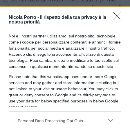
volta che il social si è interposto tra il tycoon e il
suo elettorato: ricorderete tutti, penso, i messaggi
Nicola Porro -
Il rispetto della tua privacy è la
“etichettati” di alcuni mesi fa riguardanti la salute
nostra priorità
pubblica e i brogli elettorali. Questi però erano
Noi e i nostri partner utilizziamo, sul nostro sito, tecnologie
stati “semplicemente” segnalati come non
come i cookie per personalizzare contenuti e annunci, fornire
riportanti notizie ma opinioni, senza alcuna
funzionalità per social media e analizzare il nostro traffico.
alterazione o censura del contenuto. Un approccio
Facendo clic di seguito si acconsente all'utilizzo di questa
tecnologia. Puoi cambiare idea e modificare le tue scelte sul
ben diverso dal ban dei giorni scorsi. Ovviamente
consenso in qualsiasi momento ritornando su questo sito
un simile fatto non poteva lasciare impassibili gli
altri e le loro reazioni non si sono fatte attendere.
Please note that this website/app uses one or more Google
services and may gather and store information including but
not limited to your visit or usage behaviour. You may click to
La cancelliera tedesca
Angela Merkel
ritiene
grant or deny consent to Google and its third-party tags to
use your data for below specified purposes in below Google
“
problematico che sia stato bloccato in modo
consent section.
completo l’account Twitter di Donald Trump
“. Il
ministro francese dell’Economia,
Bruno Le Maire
,
Personal Data Processing Opt Outs
avverte che
“la regolamentazione dei colossi del web