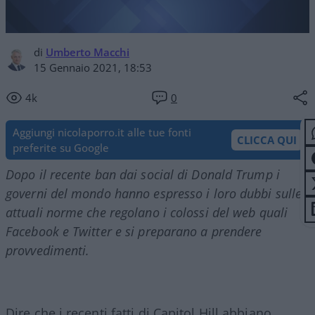
di
Umberto Macchi
15 Gennaio 2021, 18:53
4k
0
Aggiungi nicolaporro.it alle tue fonti
CLICCA QUI
preferite su Google
Dopo il recente ban dai social di Donald Trump i
governi del mondo hanno espresso i loro dubbi sulle
attuali norme che regolano i colossi del web quali
Facebook e Twitter e si preparano a prendere
provvedimenti.
Dire che i recenti fatti di Capitol Hill abbiano