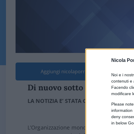
Nicola Po
Aggiungi nicolaporro.it alle tue fonti pre
Noi e i nost
contenuti e 
Di nuovo sotto attacco.
Facendo clic
modificare l
LA NOTIZIA E’ STATA CONFERMATA SO
Please note
information 
deny consent
in below Go
L’Organizzazione mondiale della sanità s