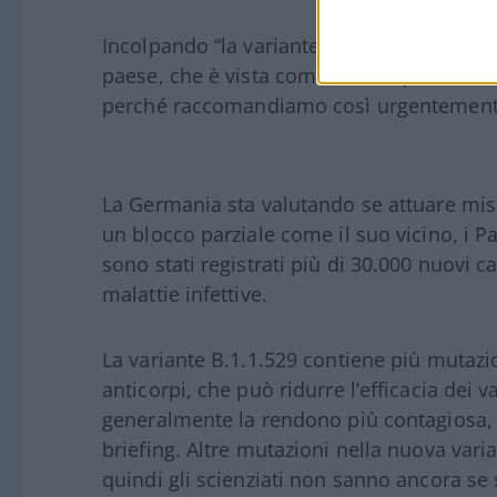
Incolpando “la variante delta molto contag
paese, che è vista come la sua quarta on
perché raccomandiamo così urgentemente
La Germania sta valutando se attuare misu
un blocco parziale come il suo vicino, i 
sono stati registrati più di 30.000 nuovi c
malattie infettive.
La variante B.1.1.529 contiene più mutazi
anticorpi, che può ridurre l’efficacia dei 
generalmente la rendono più contagiosa, 
briefing. Altre mutazioni nella nuova vari
quindi gli scienziati non sanno ancora se 