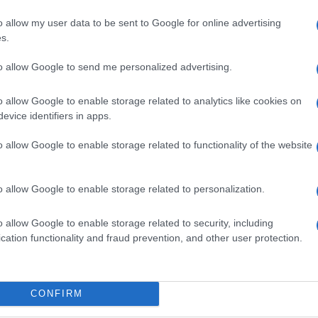
o allow my user data to be sent to Google for online advertising
s.
i voli da sei paesi africani, incluso il
to allow Google to send me personalized advertising.
erdì.
o allow Google to enable storage related to analytics like cookies on
evice identifiers in apps.
i 30 mutazioni nella proteina spike, la parte
o, ha detto lo scienziato sudafricano Tulio de
o allow Google to enable storage related to functionality of the website
 dal Dipartimento della Salute del Sudafrica
o allow Google to enable storage related to personalization.
o allow Google to enable storage related to security, including
cation functionality and fraud prevention, and other user protection.
è cinico,
ma probabilmente entro la fine
in Germania saranno vaccinati, guariti o
ns Spahn in una conferenza stampa a Berlino
CONFIRM