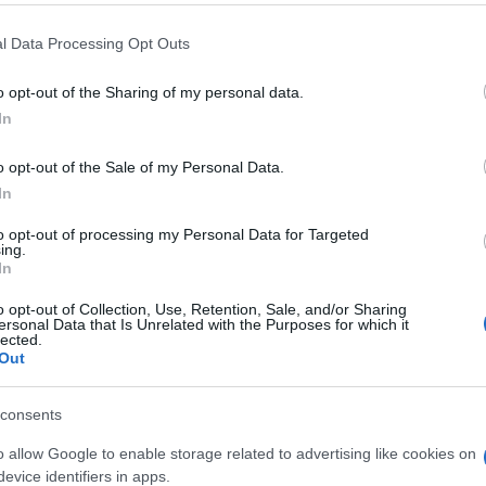
, programmando un incontro speciale
icare per vaccini e trattamenti, hanno detto
l Data Processing Opt Outs
o opt-out of the Sharing of my personal data.
In
.529, è stata rilevata in
, secondo l’OMS.
o opt-out of the Sale of my Personal Data.
In
uello che sappiamo è che questa variante
to opt-out of processing my Personal Data for Targeted
eoccupazione è che quando si hanno così
ing.
l comportamento del virus”, ha detto la
In
e tecnico dell’OMS su Covid-19, in una
o opt-out of Collection, Use, Retention, Sale, and/or Sharing
ersonal Data that Is Unrelated with the Purposes for which it
g sui social media dell’organizzazione..
lected.
Out
consents
o allow Google to enable storage related to advertising like cookies on
evice identifiers in apps.