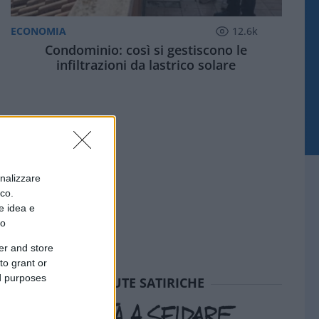
ECONOMIA
12.6k
Condominio: così si gestiscono le
infiltrazioni da lastrico solare
onalizzare
ico.
e idea e
to
er and store
to grant or
ed purposes
SEDUTE SATIRICHE