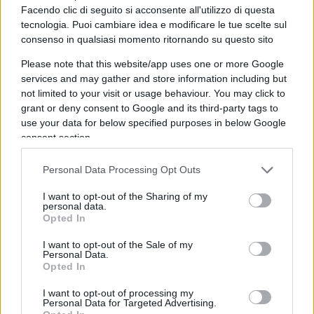
Facendo clic di seguito si acconsente all'utilizzo di questa
individui) sono poi persone fisiche senza partita
tecnologia. Puoi cambiare idea e modificare le tue scelte sul
iva, mentre nel 79% dei casi il debito è maturato
consenso in qualsiasi momento ritornando su questo sito
nei confronti dell’Agenzia delle Entrate o dell’Inps
Please note that this website/app uses one or more Google
(11,6%), e in misura minore nei confronti di altri
services and may gather and store information including but
enti, anche territoriali, man mano tra l’altro che il
not limited to your visit or usage behaviour. You may click to
debito stesso decresce di entità.
grant or deny consent to Google and its third-party tags to
use your data for below specified purposes in below Google
consent section.
Mi rendo conto che parlare di “debiti” dei cittadini
Personal Data Processing Opt Outs
nei confronti dello Stato può sembrare poco
I want to opt-out of the Sharing of my
personal data.
coerente se consideriamo che proprio la PA è
Opted In
debitrice nei confronti delle imprese italiane di
una cifra che la CGIA di Mestre calcola in circa 50
I want to opt-out of the Sale of my
Personal Data.
miliardi di euro e che il peso della burocrazia
Opted In
incide sul fatturato delle imprese dal 4% per le
I want to opt-out of processing my
piccole al 2,1% per le medie (dati Confindustria –
Personal Data for Targeted Advertising.