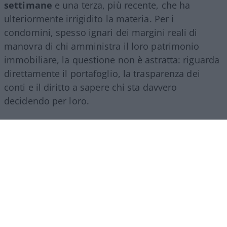
settimane
e una terza, più recente, che ha
ulteriormente irrigidito la materia. Per i
condomini, spesso ignari dei margini reali di
manovra di chi amministra il loro patrimonio
immobiliare, la questione non è astratta: riguarda
direttamente il portafoglio, la trasparenza dei
conti e il diritto a sapere chi sta davvero
decidendo per loro.
Che cosa prevede la legge
L’istituto della
prorogatio imperii
nasce da
un’esigenza semplice, evitare che un condominio
resti improvvisamente privo di un referente legale
nel passaggio tra un amministratore di
condominio e il suo successore. La riforma del
condominio, la legge 220 del 2012, ha provato a