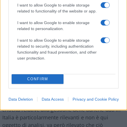
finanza e riscossione meno invasivo nei confronti
I want to allow Google to enable storage
di persone fisiche e giuridiche, mostrandone
related to functionality of the website or app.
invece il lato umano.
I want to allow Google to enable storage
related to personalization.
Il problema però è che buona parte di questi
I want to allow Google to enable storage
related to security, including authentication
debiti sono ormai diventati molto difficili da
functionality and fraud prevention, and other
recuperare e, in alcuni casi, farlo è addirittura
user protection.
sconveniente dal punto di vista economico. A ciò
si aggiunge anche il fatto che l’anagrafe dei conti
non risponde con efficienza alle esigenze di
CONFIRM
riscossione portando al risultato di essere più
attendibile per le verifiche degli anni passati che
Data Deletion
Data Access
Privacy and Cookie Policy
non per considerare la situazione attuale. Le
criticità relative alla gestione delle banche dati in
Italia è particolarmente rilevanti e non è qui
oggetto di analisi, va però rilevato che ciò