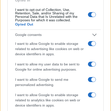
Opted In
Assolombarda). Eppure, i due fenomeni sono
strettamente collegati ed entrambi intersecano e
I want to opt-out of Collection, Use,
Retention, Sale, and/or Sharing of my
contribuiscono ad accrescere il livello del debito
Personal Data that Is Unrelated with the
Purposes for which it was collected.
pubblico.
Opted Out
Google consents
A questo proposito, però, potrebbe essere lo Stato
a fare il primo passo pagando i suoi debiti od
I want to allow Google to enable storage
related to advertising like cookies on web or
offrendo almeno un credito fiscale corrispondente
device identifiers in apps.
(immediatamente utilizzabile) nei confronti delle
imprese. Certo, i suoi 50 miliardi di debito sono
I want to allow my user data to be sent to
Google for online advertising purposes.
una piccola parte di ciò che invece dovrebbe
ricevere e non tutte le imprese sono allo stesso
I want to allow Google to send me
tempo debitrici e creditrici, anzi. Tuttavia, questo
personalized advertising.
primo passo potrebbe contribuire ad innescare un
I want to allow Google to enable storage
percorso virtuoso che contribuirebbe almeno a
related to analytics like cookies on web or
percepire il ruolo dello Stato e delle autorità di
device identifiers in apps.