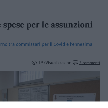
e spese per le assunzioni
erno tra commissari per il Covid e l'ennesima
1.5k
Visualizzazioni
3
commenti