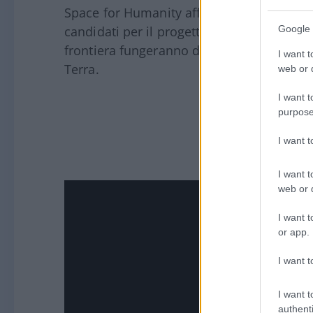
Space for Humanity afferma che potrebber
candidati per il progetto, con l’aspettativ
Google 
frontiera fungeranno da ambasciatori per 
I want t
Terra.
web or d
I want t
purpose
I want 
I want t
web or d
I want t
or app.
I want t
I want t
authenti