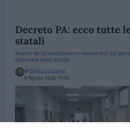
Decreto PA: ecco tutte l
statali
Analisi del provvedimento varato ieri dal gov
infornata nella scuola
di
Enrico Foscarini
6 Agosto 2026, 16:00