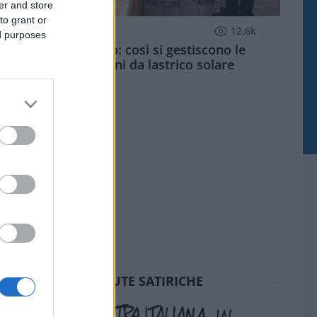
er and store
to grant or
ECONOMIA
12.6k
ed purposes
Condominio: così si gestiscono le
infiltrazioni da lastrico solare
SEDUTE SATIRICHE