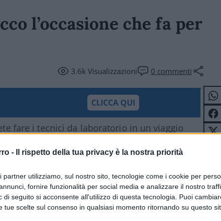
cco l’occasione che fa per
3.6k
Visualizzazioni
0
commenti
CLICCA QUI
te fare i tecnici da laboratorio in un viaggio
e la Terra dall’esterno? Bhe per questo e
rro -
Il rispetto della tua privacy è la nostra priorità
che vi raccontano e descrivono come fare.
ri partner utilizziamo, sul nostro sito, tecnologie come i cookie per pers
annunci, fornire funzionalità per social media e analizzare il nostro traff
ualche buon astronauta.
 di seguito si acconsente all'utilizzo di questa tecnologia. Puoi cambiar
e tue scelte sul consenso in qualsiasi momento ritornando su questo si