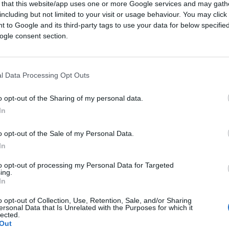
 that this website/app uses one or more Google services and may gath
in Colorado ha
aperto
oggi
un processo di
including but not limited to your visit or usage behaviour. You may click 
spazio pagati, con l’obiettivo di dare ai
 to Google and its third-party tags to use your data for below specifi
va planetaria noto come Effetto
ogle consent section.
l Data Processing Opt Outs
ne di Space for Humanity, che fa seguito
o opt-out of the Sharing of my personal data.
me quella campagna precedente, il seguito
In
a con la
conferenza NewSpace
della Space
o opt-out of the Sale of my Personal Data.
In
 consapevolezza globale sull’effetto
to opt-out of processing my Personal Data for Targeted
ing.
e spirituale che è stata spesso
In
o il pianeta sottostante.
o opt-out of Collection, Use, Retention, Sale, and/or Sharing
ersonal Data that Is Unrelated with the Purposes for which it
lected.
Out