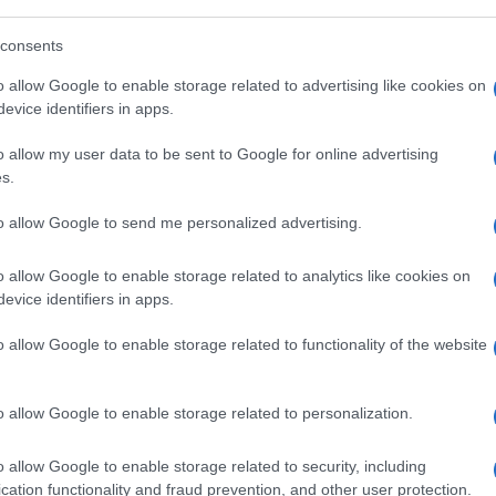
o essere selezionati fino a 10.000
a che coloro che viaggiano verso l’alta
consents
l’Effetto Panoramica una volta tornati sulla
o allow Google to enable storage related to advertising like cookies on
evice identifiers in apps.
o allow my user data to be sent to Google for online advertising
s.
to allow Google to send me personalized advertising.
o allow Google to enable storage related to analytics like cookies on
evice identifiers in apps.
o allow Google to enable storage related to functionality of the website
o allow Google to enable storage related to personalization.
o allow Google to enable storage related to security, including
cation functionality and fraud prevention, and other user protection.