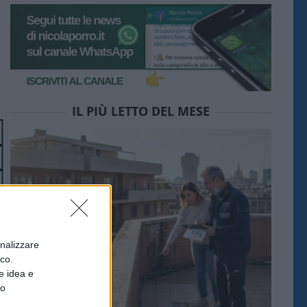
IL PIÙ LETTO DEL MESE
onalizzare
ico.
e idea e
to