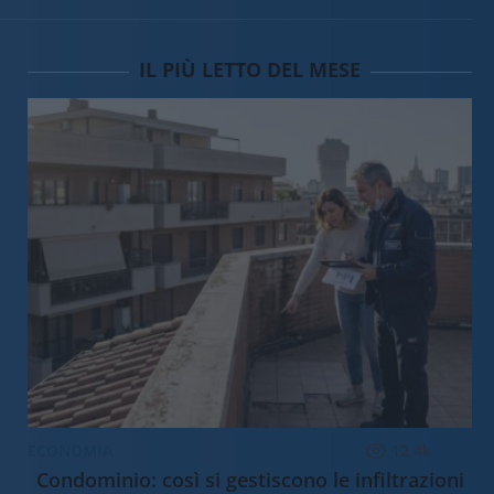
IL PIÙ LETTO DEL MESE
ECONOMIA
12.4k
Condominio: così si gestiscono le infiltrazioni