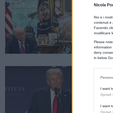
Nicola Po
Noi e i nost
contenuti e 
Facendo clic
modificare l
Please note
information 
deny consent
in below Go
Persona
I want t
Opted 
I want t
Opted 