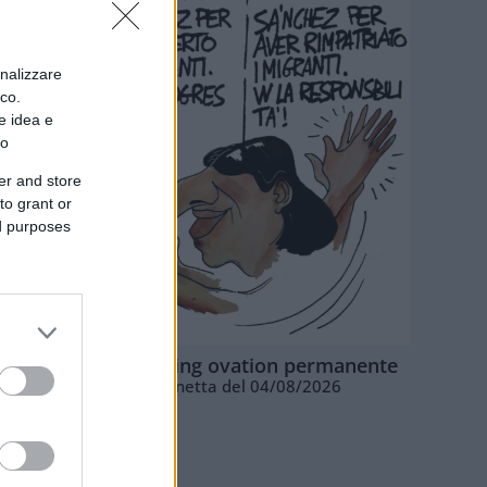
onalizzare
ico.
e idea e
to
er and store
to grant or
ed purposes
La standing ovation permanente
Vignetta del 04/08/2026