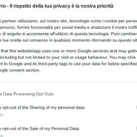
fattibile o fantascienza?
rro -
Il rispetto della tua privacy è la nostra priorità
ri partner utilizziamo, sul nostro sito, tecnologie come i cookie per pers
annunci, fornire funzionalità per social media e analizzare il nostro traff
 di seguito si acconsente all'utilizzo di questa tecnologia. Puoi cambiar
e tue scelte sul consenso in qualsiasi momento ritornando su questo si
 that this website/app uses one or more Google services and may gath
di
Stefano Magni
4.7k
including but not limited to your visit or usage behaviour. You may click 
22 Maggio 2025, 6:00
 to Google and its third-party tags to use your data for below specifi
ogle consent section.
Trump segue le orme di Reagan e
ordina un “Iron Dome” Usa
l Data Processing Opt Outs
o opt-out of the Sharing of my personal data.
In
o opt-out of the Sale of my Personal Data.
In