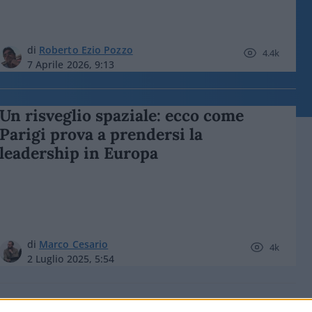
di
Roberto Ezio Pozzo
4.4k
7 Aprile 2026, 9:13
Un risveglio spaziale: ecco come
Parigi prova a prendersi la
leadership in Europa
di
Marco Cesario
4k
2 Luglio 2025, 5:54
Il Golden Dome di Trump: scudo