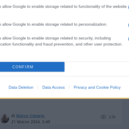
o allow Google to enable storage related to functionality of the website
o allow Google to enable storage related to personalization.
di
Marco Cesario
4.9k
o allow Google to enable storage related to security, including
28 Aprile 2024, 5:56
cation functionality and fraud prevention, and other user protection.
Una difesa spaziale europea, i primi
CONFIRM
passi su spinta di Francia e Italia
Data Deletion
Data Access
Privacy and Cookie Policy
di
Marco Cesario
3.7k
21 Marzo 2024, 5:49