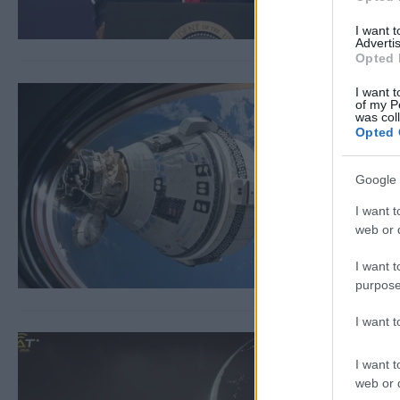
I want 
Advertis
Opted 
I want t
of my P
was col
Opted 
Google 
I want t
web or d
I want t
purpose
I want 
I want t
web or d