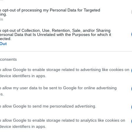
di
Stefano Magni
4.5k
30 Gennaio 2025, 5:57
to opt-out of processing my Personal Data for Targeted
ing.
In
La Nasa ringrazia Boeing… per il
o opt-out of Collection, Use, Retention, Sale, and/or Sharing
ersonal Data that Is Unrelated with the Purposes for which it
disastro. SpaceX di Musk nemmeno
lected.
Out
citata
consents
o allow Google to enable storage related to advertising like cookies on
evice identifiers in apps.
di
Marco Hugo Barsotti
11.8k
o allow my user data to be sent to Google for online advertising
26 Agosto 2024, 5:50
s.
to allow Google to send me personalized advertising.
Nello spazio si gioca il futuro della
geopolitica, Italia avanguardia in
o allow Google to enable storage related to analytics like cookies on
evice identifiers in apps.
Europa