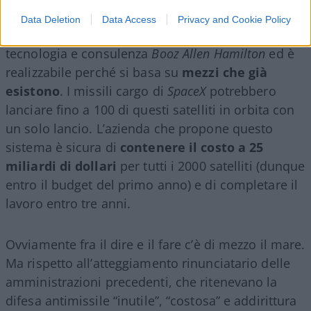
Data Deletion
Data Access
Privacy and Cookie Policy
Il progetto è stato presentato dall’azienda di alta
tecnologia e consulenza
Booz Allen Hamilton
ed è
realizzabile perché si basa su
mezzi che già
esistono
. I missili cargo di
SpaceX
potrebbero
lanciare fino a 100 di questi satelliti in orbita con
un solo lancio. L’azienda che propone questo
sistema è sicura di
contenere il costo a 25
miliardi di dollari
per tutti i 2000 satelliti (dunque
entro il budget del primo anno) e di completare il
lavoro entro tre anni.
Ovviamente fra il dire e il fare c’è di mezzo il mare.
Ma rispetto all’atteggiamento rinunciatario delle
amministrazioni precedenti, che ritenevano la
difesa antimissile “inutile”, “costosa” e addirittura