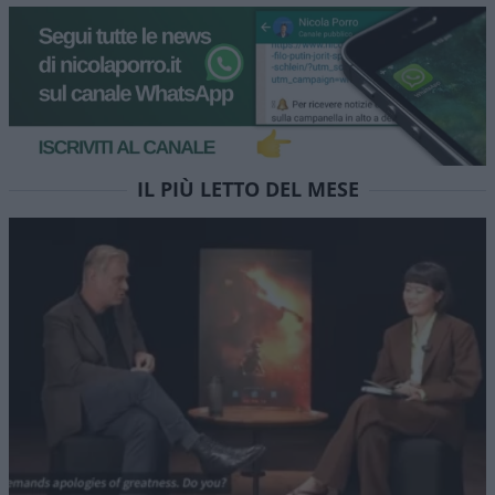
Colabrodo Sanchez, modello
Milei. Stasera Red Pill
episodio 90
Non vi accontentate della “pillola blu” dei media
mainstream, provate RED PILL. Stasera alle 22 su
NicolaPorro.it, Atlanticoquotidiano.it e i rispettivi
canali YouTube. Ospite Leonardo Facco
di
Atlantico Quotidiano
1.4k
0
6 Agosto 2026, 15:52