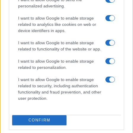
personalized advertising.
piccoli satelliti
(fra i 40 e gli 80 kg l’uno) in orbita
bassa, dai 300 ai 600 km di quota. I satelliti
I want to allow Google to enable storage
saranno tutti sulla stessa orbita, ma in 20 piani
related to analytics like cookies on web or
device identifiers in apps.
orbitali, ciascuno dei quali sarà protetto da 100
satelliti. Immaginate una ventina di costellazioni
I want to allow Google to enable storage
di satelliti sovrapposte: ogni piano superiore è in
related to functionality of the website or app.
grado di colmare i vuoti di quelli inferiori.
I want to allow Google to enable storage
related to personalization.
I satelliti sono autonomi, in grado di individuare
I want to allow Google to enable storage
un missile sin dalla fase di lancio, passare le
related to security, including authentication
informazioni ai satelliti più vicini alla minaccia e
functionality and fraud prevention, and other
inseguirlo. Nella fase finale della caccia, il satellite
user protection.
stesso
si schianta contro il missile
,
provocandone la distruzione con la sua forza
cinetica.
CONFIRM