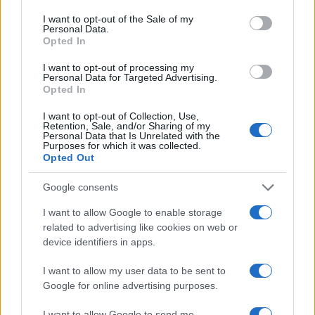
I want to opt-out of the Sale of my
L’esempio più chiaro è proprio
Iron Dome
in
Personal Data.
Opted In
Israele, dove missili anti-missile da 50 mila dollari
l’uno devono intercettare razzi, anche artigianali
I want to opt-out of processing my
Personal Data for Targeted Advertising.
prodotti a Gaza, che costano poche centinaia di
Opted In
dollari. Ottenere una supremazia nella difesa vuol
I want to opt-out of Collection, Use,
dire
ribaltare numeri e costi a vantaggio del
Retention, Sale, and/or Sharing of my
Personal Data that Is Unrelated with the
difensore
. La tecnologia più promettente di
Purposes for which it was collected.
Opted Out
Reagan era il
Brilliant Pebbles
. Oggi c’è la versione
aggiornata ai tempi dell’IA che è stata battezzata
Google consents
dai suoi ideatori
Brilliant Swarm
, lo sciame
I want to allow Google to enable storage
intelligente.
related to advertising like cookies on web or
device identifiers in apps.
Lo sciame intelligente
I want to allow my user data to be sent to
Google for online advertising purposes.
Lo sciame intelligente è uno schieramento di
2000
I want to allow Google to send me