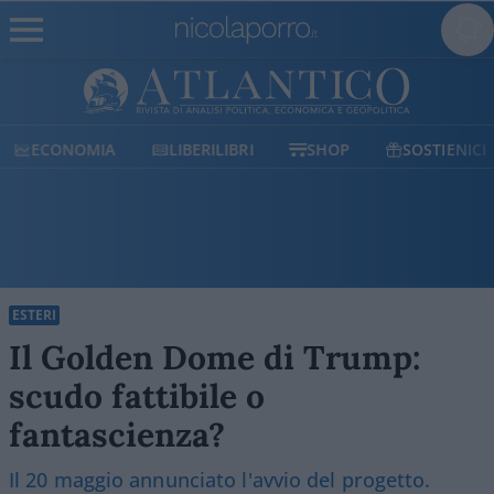
ECONOMIA
LIBERILIBRI
SHOP
SOSTIENICI
ESTERI
Il Golden Dome di Trump:
scudo fattibile o
fantascienza?
Il 20 maggio annunciato l'avvio del progetto.