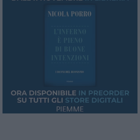
La Spagna di
Pedro Sanchez
isolata in Europa
dopo l’invasione di Ceuta, prevale la “linea
Meloni”. La lettera dei governi europei e le parole
del ministro Piantedosi al vertice Ue.
L’Argentina di Milei avanza
. Tasse abolite, più
libertà, tagli alla spesa: il primo bilancio (che
nessuno racconta). Ne parleremo con
Leonardo
Facco
.
Lo
stallo su Hormuz
, gli ultimi aggiornamenti dai
conflitti
Usa-Iran
e
Russia-Ucraina
.
Questi i temi che tratteremo nella puntata di
questa sera. Se non vi accontentate della “pillola
blu”, le solite narrazioni dei media
mainstream
,