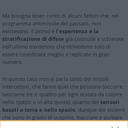
Ma bisogna tener conto di alcuni fattori che, nel
programma antimissile del passato, non
esistevano. Il primo è
l’esperienza e la
stratificazione di difese
già costruite e schierate
nell’ultimo trentennio che richiedono solo di
essere coordinate meglio e replicate in gran
numero.
In questo caso non si parla tanto dei missili
intercettori, che fanno quel che possono (occorre
lanciarne tre o quattro per ogni testata da colpire
nello spazio o in alta quota), quanto dei
sensori
basati a terra e nello spazio
, dunque dei sistemi
che sono in grado di scoprire, tracciare e puntare
gli ordigni nemici, ovunque stiano volando.