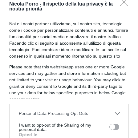
Nicola Porro -
Il rispetto della tua privacy è la
Secondo quanto dichiarato il 20 maggio in
nostra priorità
conferenza stampa, i sensori esistenti e di nuova
generazione saranno integrati nel sistema.
Noi e i nostri partner utilizziamo, sul nostro sito, tecnologie
come i cookie per personalizzare contenuti e annunci, fornire
funzionalità per social media e analizzare il nostro traffico.
Facendo clic di seguito si acconsente all'utilizzo di questa
Il secondo fattore è la nuova tecnologia
tecnologia. Puoi cambiare idea e modificare le tue scelte sul
consenso in qualsiasi momento ritornando su questo sito
emergente: l’
Intelligenza Artificiale
. Dietro ogni
dichiarazione ottimista, infatti, si cela un progetto
Please note that this website/app uses one or more Google
che è
potenzialmente rivoluzionario
.
services and may gather and store information including but
not limited to your visit or usage behaviour. You may click to
Nell’ambito della difesa anti-missile, la rivoluzione
grant or deny consent to Google and its third-party tags to
che si è sempre cercata è quella che permette di
use your data for below specified purposes in below Google
ribaltare i rapporti costi-benefici a favore della
consent section.
difesa, mentre fino ad ora hanno avvantaggiato
Personal Data Processing Opt Outs
l’offesa: produrre missili costa meno e richiede
molto meno tempo rispetto alla costruzione di
I want to opt-out of the Sharing of my
personal data.
difese anti-missile efficaci.
Opted In