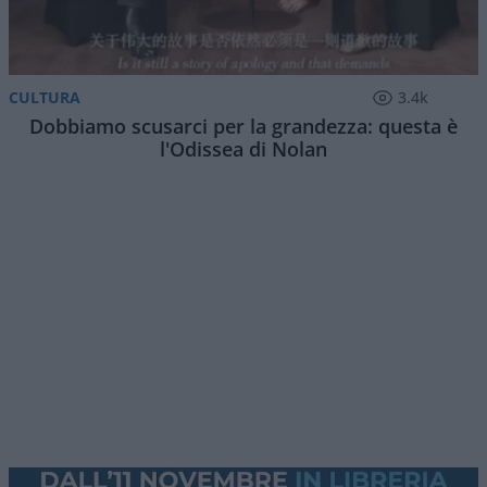
Questa sera puntata numero 90 di
Red Pill
, il
programma serale di
Atlantico Quotidiano
. Ogni
giovedì, stasera
eccezionalmente a partire dalle
ore 22
, con i nostri autori e numerosi ospiti
approfondiremo i temi caldi della settimana con
l’approccio
critico e fuori dal coro
che ci
contraddistingue.