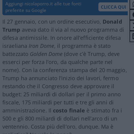
Aggiungi nicolaporro.it alle tue fonti
CLICCA QUI
preferite su Google
Il 27 gennaio, con un ordine esecutivo,
Donald
Trump
aveva dato il via al nuovo programma di
difesa antimissile. In onore all’efficiente difesa
israeliana
Iron Dome
, il programma è stato
battezzato
Golden Dome
(dove c’è Trump, deve
esserci per forza l’oro, da qualche parte nel
nome). Con la conferenza stampa del 20 maggio,
Trump ha annunciato l’inizio dei lavori, fermo
restando che il Congresso deve approvare il
budget: 25 miliardi di dollari per il primo anno
fiscale, 175 miliardi per tutti e tre gli anni di
amministrazione. Il
costo finale
è stimato fra i
500 e gli 800 miliardi di dollari nell’arco di un
ventennio. Costa più dell’oro, dunque. Ma è