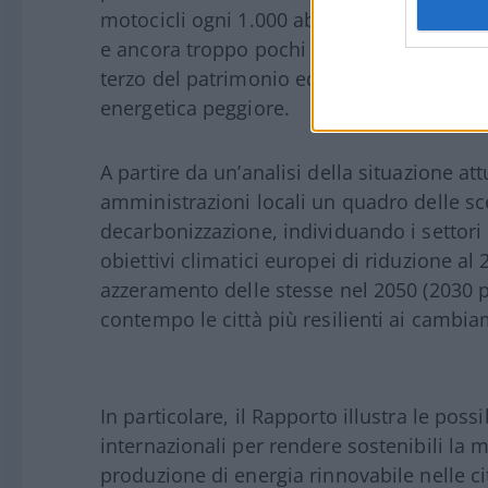
motocicli ogni 1.000 abitanti, ha un parco
e ancora troppo pochi mezzi a zero emissio
terzo del patrimonio edilizio nazionale si 
energetica peggiore.
A partire da un’analisi della situazione att
amministrazioni locali un quadro delle scel
decarbonizzazione, individuando i settori 
obiettivi climatici europei di riduzione al
azzeramento delle stesse nel 2050 (2030 pe
contempo le città più resilienti ai cambiam
In particolare, il Rapporto illustra le poss
internazionali per rendere sostenibili la mo
produzione di energia rinnovabile nelle cit