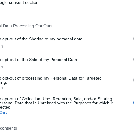
ogle consent section.
ella situazione e ne sottolinea il potenziale
 a presentarne l’importanza per lo sviluppo
al report, ma anche dell’intero Paese.
l Data Processing Opt Outs
o opt-out of the Sharing of my personal data.
cesso di decarbonizzazione e questo
In
rtante per le amministrazioni chiamate a
ivello urbano – ha dichiarato Giovannini – le
o opt-out of the Sale of my Personal Data.
missione europea rappresentano dei veri e
In
 innovative. Per questo, il Ministero
to opt-out of processing my Personal Data for Targeted
ttà a impatto climatico zero: strategie e
ing.
In
 un importante contributo per politiche di
, in linea con il principio di tutela
o opt-out of Collection, Use, Retention, Sale, and/or Sharing
ersonal Data that Is Unrelated with the Purposes for which it
ostra Costituzione”.
lected.
Out
consents
va, Parma, Prato, Roma e Torino si sono