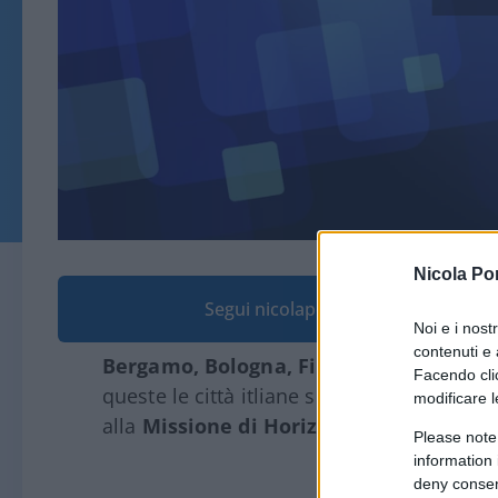
Nicola Po
Segui nicolaporro.it su Google
Noi e i nost
contenuti e 
Bergamo, Bologna, Firenze, Milano, Pa
Facendo clic
queste le città itliane selezionate dalla 
modificare l
alla
Missione di Horizon Europe “Climat
Please note
information 
deny consent