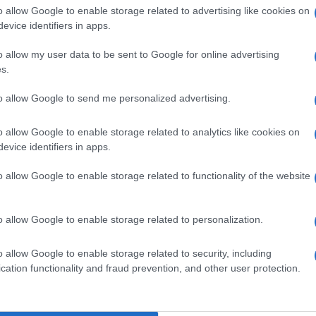
o allow Google to enable storage related to advertising like cookies on
atica già entro il 2030. Il loro impegno sarà
evice identifiers in apps.
carbonizzazione da estendere alle altre
ento da realizzare, anche grazie all’uso del
o allow my user data to be sent to Google for online advertising
s.
evede un miliardo di euro di investimenti per
to allow Google to send me personalized advertising.
ella sfida della decarbonizzazione.
o allow Google to enable storage related to analytics like cookies on
evice identifiers in apps.
o allow Google to enable storage related to functionality of the website
 il 4% del territorio, rappresentano il luogo
sumano il 65-70% dell’energia, contribuendo
o allow Google to enable storage related to personalization.
nti. In Italia, edifici e trasporti producono
di gas serra generate nelle aree urbane che,
o allow Google to enable storage related to security, including
cation functionality and fraud prevention, and other user protection.
 danni alla salute e circa 60.000 morti
n cima alla classifica
dell’Unione europea
e, con una media di 627 automobili e 140