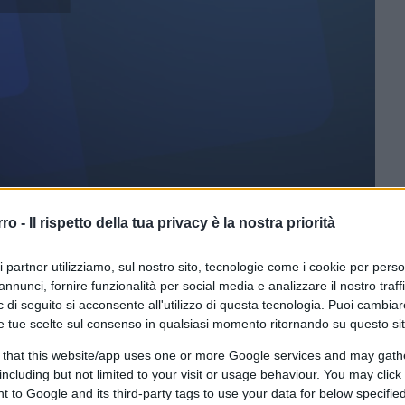
rro -
Il rispetto della tua privacy è la nostra priorità
CLICCA QUI
ri partner utilizziamo, sul nostro sito, tecnologie come i cookie per pers
annunci, fornire funzionalità per social media e analizzare il nostro traff
dova, Parma, Prato, Roma e Torino
. sono
 di seguito si acconsente all'utilizzo di questa tecnologia. Puoi cambiar
Commissione europea tra le 100 partecipanti
e tue scelte sul consenso in qualsiasi momento ritornando su questo si
e-neutral and smart cities”.
 that this website/app uses one or more Google services and may gath
including but not limited to your visit or usage behaviour. You may click 
 to Google and its third-party tags to use your data for below specifi