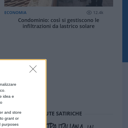
ECONOMIA
12.4k
Condominio: così si gestiscono le
infiltrazioni da lastrico solare
onalizzare
ico.
e idea e
to
er and store
SEDUTE SATIRICHE
to grant or
ed purposes