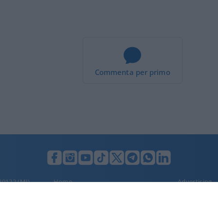
Commenta per primo
 20122 (MI),
Home
Advertising
Privacy Policy
Cookie polic
Dichiarazione di accessibilità