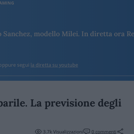
EAMING
Sanchez, modello Milei. In diretta ora Re
o oppure segui
la diretta su youtube
barile. La previsione degli
3.7k
Visualizzazioni
0
commenti