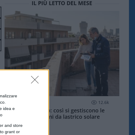
IL PIÙ LETTO DEL MESE
onalizzare
ECONOMIA
12.6k
ico.
e idea e
Condominio: così si gestiscono le
to
infiltrazioni da lastrico solare
er and store
to grant or