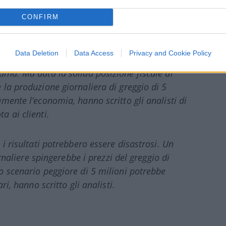
da Bloomberg:
CONFIRM
ettendo a punto un complicato meccanismo per
Data Deletion
Data Access
Privacy and Cookie Policy
 nel tentativo di stringere le viti sulla
ina. Ma data la solida posizione fiscale di
 la produzione giornaliera di greggio di 5
mente l’economia, hanno scritto gli analisti di
a ai clienti.
 i risultati potrebbero essere disastrosi. Un
ornaliere spingerebbe i prezzi del greggio di
o scenario peggiore di 5 milioni potrebbe
ri, hanno scritto gli analisti.