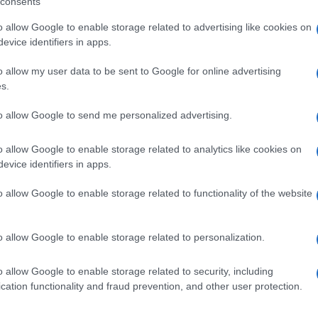
consents
 tutto cambia, muta, e ricambia ancora
o allow Google to enable storage related to advertising like cookies on
rfetta. I
evice identifiers in apps.
o allow my user data to be sent to Google for online advertising
s.
re i refrigeratori ed i condizionatori.
to allow Google to send me personalized advertising.
o allow Google to enable storage related to analytics like cookies on
evice identifiers in apps.
o allow Google to enable storage related to functionality of the website
ste si siano date appuntamento in questo
o allow Google to enable storage related to personalization.
o allow Google to enable storage related to security, including
cation functionality and fraud prevention, and other user protection.
niente, neanche della Logica previsione degli