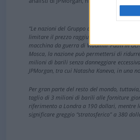
analisti di JPMorgan, riportata ieri sera 
“Le nazioni del Gruppo dei Sette stanno m
limitare il prezzo raggiunto dal petrolio russo
macchina da guerra di Vladimir Putin in Ucra
Mosca, la nazione può permettersi di ridurre
milioni di barili senza danneggiare eccessiva
JPMorgan, tra cui Natasha Kaneva, in una not
Per gran parte del resto del mondo, tuttavia,
taglio di 3 milioni di barili alle forniture gi
riferimento a Londra a 190 dollari, mentre l
significare greggio “stratosferico” a 380 dolla