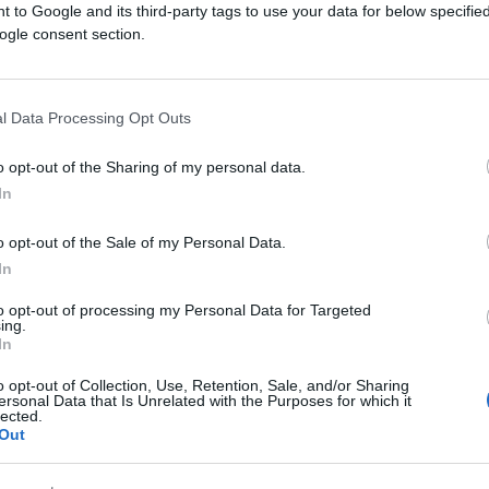
 to Google and its third-party tags to use your data for below specifi
ogle consent section.
ferite su Google
CLICCA QUI
l Data Processing Opt Outs
la “stratosferica” soglia dei​​ 380 al barile
o opt-out of the Sharing of my personal data.
gessero la Russia a infliggere tagli di
In
uesto l’avvertimento degli analisti di
o opt-out of the Sale of my Personal Data.
In
to opt-out of processing my Personal Data for Targeted
ing.
o dal prezzo del barile di petrolio lo si è
In
esi prima che Lehman Brothers fallisse,
o opt-out of Collection, Use, Retention, Sale, and/or Sharing
ell’ufficio studi di JPMorgan, se
ersonal Data that Is Unrelated with the Purposes for which it
lected.
 prezzo del barile scese addirittura sotto
Out