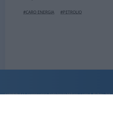
#CARO ENERGIA
#PETROLIO
LUNIFIN S.r.l. a socio unico. Sede legale Milano, Largo F. Richini, 2/A,
C.F./P.Iva en. 07174900154, REA cap. soc. euro 10.000,00 i.v.