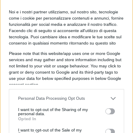
Noi e i nostri partner utilizziamo, sul nostro sito, tecnologie
come i cookie per personalizzare contenuti e annunci, fornire
funzionalità per social media e analizzare il nostro traffico.
Facendo clic di seguito si acconsente all'utilizzo di questa
tecnologia. Puoi cambiare idea e modificare le tue scelte sul
consenso in qualsiasi momento ritornando su questo sito
Please note that this website/app uses one or more Google
services and may gather and store information including but
Non dimentichiamo che le scelte (definite
not limited to your visit or usage behaviour. You may click to
sbagliate dallo stesso Zuckerberg) avevano
grant or deny consent to Google and its third-party tags to
portato il titolo a cali consistenti nei giorni scorsi,
use your data for below specified purposes in below Google
cali che, sommati ai precedenti danno la
consent section.
dimensione di un crollo che, dall’inizio dell’anno
Personal Data Processing Opt Outs
in corso, è intorno al 70%.
I want to opt-out of the Sharing of my
personal data.
Opted In
I want to opt-out of the Sale of my