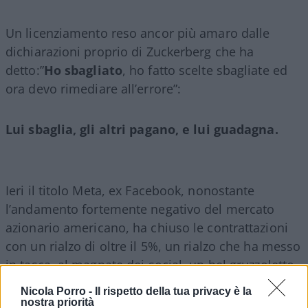
Un licenziamento reso ancor più amaro dalle
dichiarazioni proprio di Zuckerberg che ha
detto:”
Ho sbagliato
, ho fatto scelte sbagliate ed
ora devo rimediare all’errore”:
Lui sbaglia, gli altri pagano, e lui guadagna.
Ieri il titolo Meta, ex Facebook, nonostante
l’andamento fortemente negativo del mercato
azionario americano, ha chiuso le contrattazioni
con un rialzo di oltre il 5%, un rialzo che ha messo
in tasca, al magnate dei social, un bel gruzzoletto.
Nicola Porro -
Il rispetto della tua privacy è la
nostra priorità