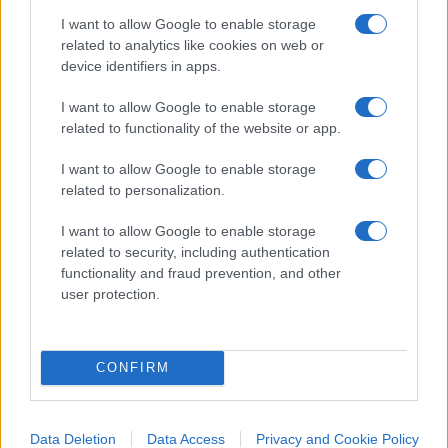
I want to allow Google to enable storage
related to analytics like cookies on web or
Il tema era ancorato
al “costo” dell’operazione
device identifiers in apps.
“metaverso”.
I want to allow Google to enable storage
related to functionality of the website or app.
Così il taglio di 11mila persone, sembra aver
I want to allow Google to enable storage
messo, per ora, a posto i numeri e fatto felici gli
related to personalization.
analisti finanziari. Gli unici ad essere infelici sono
I want to allow Google to enable storage
gli 11mila licenziati.
related to security, including authentication
functionality and fraud prevention, and other
Ma se non importa ai mercati…
a chi vuoi che
user protection.
importi?
CONFIRM
Leopoldo Gasbarro, 10 novembre 2022
Data Deletion
Data Access
Privacy and Cookie Policy