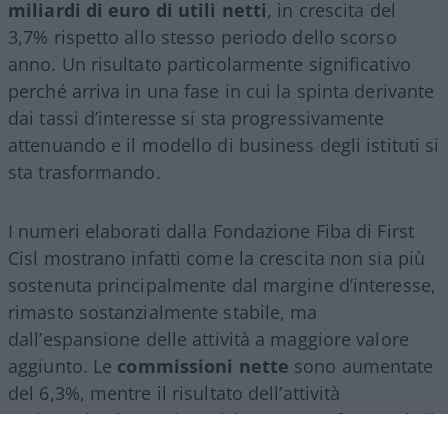
miliardi di euro di utili netti
, in crescita del
3,7% rispetto allo stesso periodo dello scorso
anno. Un risultato particolarmente significativo
perché arriva in una fase in cui la spinta derivante
dai tassi d’interesse si sta progressivamente
attenuando e il modello di business degli istituti si
sta trasformando.
I numeri elaborati dalla Fondazione Fiba di First
Cisl mostrano infatti come la crescita non sia più
sostenuta principalmente dal margine d’interesse,
rimasto sostanzialmente stabile, ma
dall’espansione delle attività a maggiore valore
aggiunto. Le
commissioni nette
sono aumentate
del 6,3%, mentre il risultato dell’attività
assicurativa è cresciuto del 24,2%, confermando il
ruolo sempre più centrale del
wealth