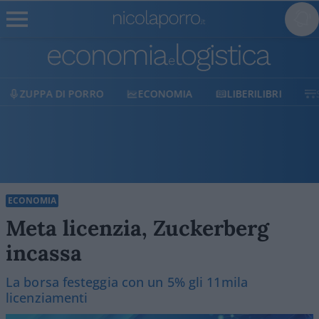
ECONOMIA
LIBERILIBRI
SHOP
SOSTIENICI
ECONOMIA
Meta licenzia, Zuckerberg
incassa
La borsa festeggia con un 5% gli 11mila
licenziamenti