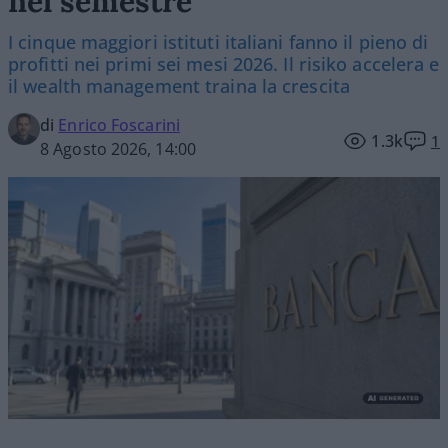
nel semestre
I cinque maggiori istituti italiani fanno il pieno di
profitti nei primi sei mesi 2026. Il risiko accelera e
il wealth management traina la crescita
di
Enrico Foscarini
1.3k
1
8 Agosto 2026, 14:00