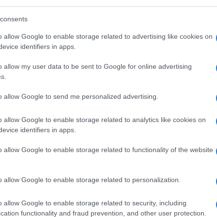
consents
o allow Google to enable storage related to advertising like cookies on
evice identifiers in apps.
o allow my user data to be sent to Google for online advertising
s.
to allow Google to send me personalized advertising.
o allow Google to enable storage related to analytics like cookies on
evice identifiers in apps.
o allow Google to enable storage related to functionality of the website
o allow Google to enable storage related to personalization.
inare risultati record mentre il settore
ento degli ultimi anni. Nel primo semestre
o allow Google to enable storage related to security, including
anco Bpm, Mps e Bper
hanno realizzato
cation functionality and fraud prevention, and other user protection.