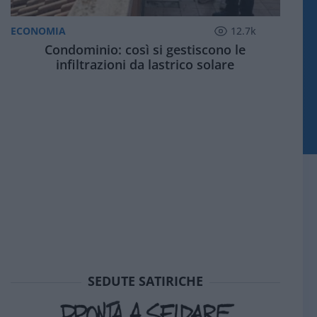
ECONOMIA
12.7k
Condominio: così si gestiscono le
infiltrazioni da lastrico solare
SEDUTE SATIRICHE