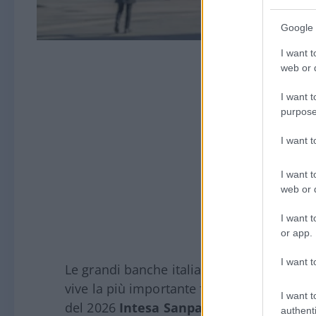
Google 
I want t
web or d
I want t
purpose
I want 
I want t
web or d
I want t
or app.
I want t
Le grandi banche italiane continuano a mac
vive la più importante fase di consolidam
I want t
del 2026
Intesa Sanpaolo, Unicredit, B
authenti