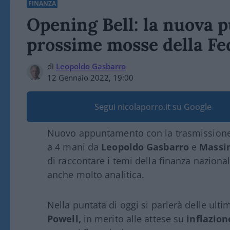
FINANZA
Opening Bell: la nuova p
prossime mosse della Fe
di
Leopoldo Gasbarro
12 Gennaio 2022, 19:00
Segui nicolaporro.it su Google
Nuovo appuntamento con la trasmissione d
a 4 mani da
Leopoldo Gasbarro
e
Massi
di raccontare i temi della finanza naziona
anche molto analitica.
Nella puntata di oggi si parlerà delle ulti
Powell,
in merito alle attese su
inflazion