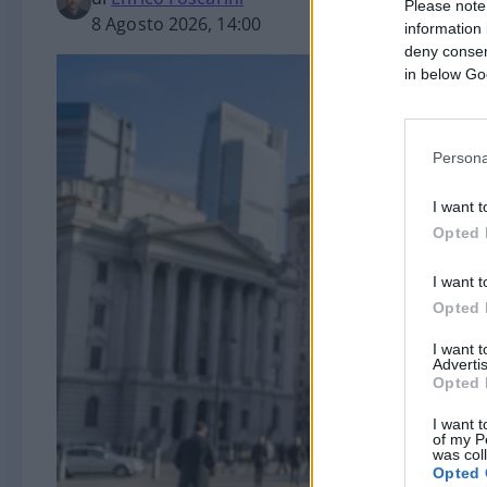
Please note
8 Agosto 2026, 14:00
information 
deny consent
in below Go
Persona
I want t
Opted 
I want t
Opted 
I want 
Advertis
Opted 
I want t
of my P
was col
Opted 