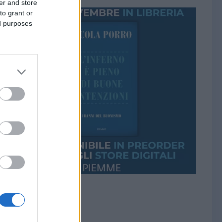
er and store
to grant or
ed purposes