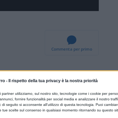
Commenta per primo
rro -
Il rispetto della tua privacy è la nostra priorità
liardi nel semestre
ri partner utilizziamo, sul nostro sito, tecnologie come i cookie per pers
annunci, fornire funzionalità per social media e analizzare il nostro traff
 di profitti nei primi sei mesi 2026. Il risiko
 di seguito si acconsente all'utilizzo di questa tecnologia. Puoi cambiar
scita
e tue scelte sul consenso in qualsiasi momento ritornando su questo si