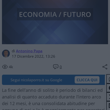
ECONOMIA / FUTURO
di
Antonino Papa
17 Dicembre 2022, 13:26
4k
0
Segui nicolaporro.it su Google
CLICCA QUI
La fine dell’anno di solito è periodo di bilanci ed
analisi di quanto accaduto durante l’intero arco
dei 12 mesi, è una consolidata abitudine per
ognuno di noi e lo è maggiormente per operatori