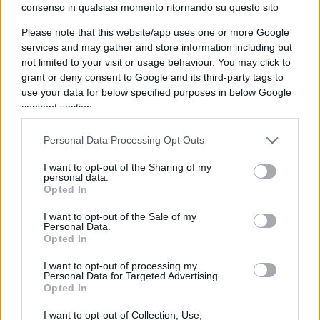
consenso in qualsiasi momento ritornando su questo sito
sarà economicamente florido perché tra i paesi
mediorientali
che hanno voce in capitolo
esiste una
Please note that this website/app uses one or more Google
services and may gather and store information including but
salda ed inscalfibile unione, religiosa e d’intenti di
not limited to your visit or usage behaviour. You may click to
espansione economica.
grant or deny consent to Google and its third-party tags to
use your data for below specified purposes in below Google
consent section.
Cosa ci attende nel 2023?
Naturalmente nessuno
ha la famigerata
sfera di cristallo
ma è prevedibile
Personal Data Processing Opt Outs
che vi sia un primo semestre di
assestamento
che
I want to opt-out of the Sharing of my
coinvolgerà i citati blocchi geopolitici ed una
personal data.
Opted In
ripartenza di alcuni settori che hanno sofferto più
di altri le congiunture degli ultimi anni, ad
I want to opt-out of the Sale of my
Personal Data.
esempio automotive colpito maggiormente non
Opted In
solo per la repentina diminuzione di vendite,
I want to opt-out of processing my
fisiologica in tempo di crisi, ma soprattutto per
Personal Data for Targeted Advertising.
una scelta strategica, a mio avviso sbagliata, di
Opted In
accelerare con l’elettrico.
I want to opt-out of Collection, Use,