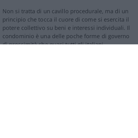
Non si tratta di un cavillo procedurale, ma di un
principio che tocca il cuore di come si esercita il
potere collettivo su beni e interessi individuali. Il
condominio è una delle poche forme di governo
di prossimità che quasi tutti gli italiani
sperimentano direttamente, e il modo in cui vi si
delibera dice molto su quanto la trasparenza sia
considerata, nella prassi quotidiana, un presidio
irrinunciabile o un fastidio da aggirare.