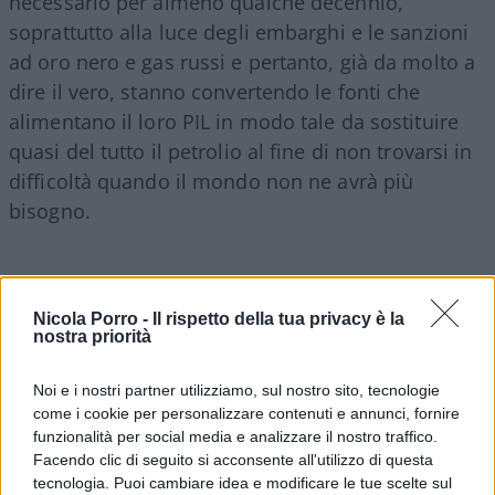
necessario per almeno qualche decennio,
soprattutto alla luce degli embarghi e le sanzioni
ad oro nero e gas russi e pertanto, già da molto a
dire il vero, stanno convertendo le fonti che
alimentano il loro PIL in modo tale da sostituire
quasi del tutto il petrolio al fine di non trovarsi in
difficoltà quando il mondo non ne avrà più
bisogno.
Solare, luxury real estate e turismo
i settori
Nicola Porro -
Il rispetto della tua privacy è la
trainanti con un tentativo (vedi Emirati) di
nostra priorità
spodestare New York e Londra quali centri
Noi e i nostri partner utilizziamo, sul nostro sito, tecnologie
finanziari mondiali cercando di attrarre business,
come i cookie per personalizzare contenuti e annunci, fornire
banche e società con politiche fiscali allettanti ed
funzionalità per social media e analizzare il nostro traffico.
elevata qualità della vita; il futuro arabo,
Facendo clic di seguito si acconsente all'utilizzo di questa
tecnologia. Puoi cambiare idea e modificare le tue scelte sul
contrariamente a quanto accade in occidente,