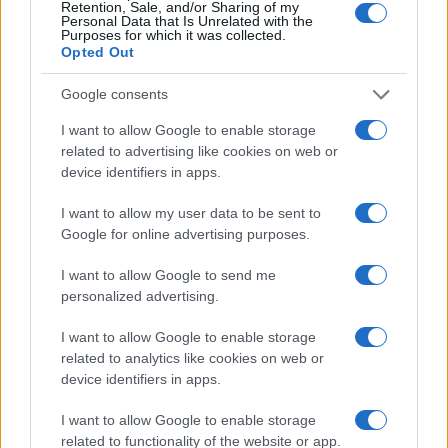
Retention, Sale, and/or Sharing of my
Personal Data that Is Unrelated with the
Purposes for which it was collected.
Opted Out
Durante i
primi sei mesi del 2023
i nodi da
Google consents
sciogliere saranno molteplici ed interesseranno
tutte le aree del globo eccezion fatta per Oceania
I want to allow Google to enable storage
ed America Latina che subiranno in maniera meno
related to advertising like cookies on web or
device identifiers in apps.
intensiva il riassetto mondiale; parliamo di
i
nflazione, immigrazione, energia, banca
I want to allow my user data to be sent to
digitale ed occupazione
, cinque punti cruciali
Google for online advertising purposes.
per la ripresa di economie e mercati finanziari che
I want to allow Google to send me
hanno pesantemente risentito dei periodi critici
personalized advertising.
dai quali si sta cercando di uscire nonché delle
I want to allow Google to enable storage
politiche finanziarie da parte delle banche centrali
related to analytics like cookies on web or
le cui decisioni hanno messo in seria difficoltà
device identifiers in apps.
paesi, come il nostro, con elevato debito
pubblico, disoccupazione ed un sesto della
I want to allow Google to enable storage
related to functionality of the website or app.