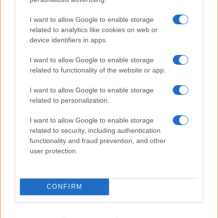
nuovo device, con le sue caratteristiche
sorprendenti e la sua tecnologia all’avanguardia,
I want to allow Google to enable storage
rivoluzionerà di sicuro l’industria della telefonia
related to analytics like cookies on web or
device identifiers in apps.
mobile. E io non vedo l’ora di scoprirlo. Il futuro,
infatti, non si arresta, e le lobby, per fortuna,
I want to allow Google to enable storage
vengono rotte da personaggi visionari e amanti
related to functionality of the website or app.
della libertà come Musk che, pur essendo
I want to allow Google to enable storage
anch’egli un industriale, si distingue dai soliti
related to personalization.
imprenditori perché non fa cartello per alzare i
I want to allow Google to enable storage
prezzi.
related to security, including authentication
functionality and fraud prevention, and other
user protection.
Umberto Macchi
, 9 febbraio 2023
CONFIRM
#MUSK
#SMARTPHONE
#TWITTER