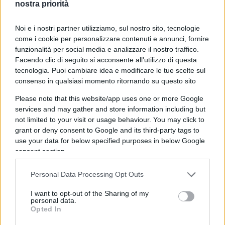
nostra priorità
sparire non sarebbe la piattaforma, ma solo l’app.
Gli utenti potranno continuare a collegarsi, ma
Noi e i nostri partner utilizziamo, sul nostro sito, tecnologie
solo usando il browser.
come i cookie per personalizzare contenuti e annunci, fornire
funzionalità per social media e analizzare il nostro traffico.
Facendo clic di seguito si acconsente all'utilizzo di questa
Musk ha tutte le carte in regola per lanciare, su
tecnologia. Puoi cambiare idea e modificare le tue scelte sul
larga scala, un telefono cellulare. Del resto, il suo
consenso in qualsiasi momento ritornando su questo sito
obiettivo è da sempre stato quello di creare X,
Please note that this website/app uses one or more Google
l’app per tutto, uno strumento autosufficiente per
services and may gather and store information including but
not limited to your visit or usage behaviour. You may click to
renderci la vita sempre più facile e digitalizzata.
grant or deny consent to Google and its third-party tags to
Non è difficile pensare che la realizzazione di uno
use your data for below specified purposes in below Google
smartphone di proprietà possa essere coerente
consent section.
con questo piano.
Personal Data Processing Opt Outs
I want to opt-out of the Sharing of my
personal data.
Uno smartphone tutto per sé
Opted In