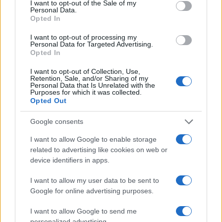
I want to opt-out of the Sale of my
Personal Data.
Il nuovo modello di smartphone andrà a
Opted In
competere con le aziende Apple, Samsung,
Google nella sua fascia alta. Si chiamerà Tesla Pi
I want to opt-out of processing my
Personal Data for Targeted Advertising.
5G 2023. Come per le auto elettriche, usare la
Opted In
scienza per stabilire i nomi è qualcosa che piace a
I want to opt-out of Collection, Use,
Musk: Pi si riferisce al numero matematico 3,1416.
Retention, Sale, and/or Sharing of my
Personal Data that Is Unrelated with the
La data di lancio del nuovo smartphone dovrebbe
Purposes for which it was collected.
Opted Out
essere entro la fine del 2023 o l’inizio del 2024,
anche se data e prezzo non sono ancora
Google consents
definitive. Potrà essere acquistato nei negozi ma
I want to allow Google to enable storage
soprattuto online, dal sito ufficiale di Tesla,
related to advertising like cookies on web or
preordinandolo. La “particolarità” è che è previsto
device identifiers in apps.
che questo “telefono” riesca a funzionare anche su
I want to allow my user data to be sent to
Marte (sì, avete capito bene,
quel
Marte) così come
Google for online advertising purposes.
nei posti più remoti della terra, nelle foreste come
sulle montagne o in mezzo a un deserto. Questo
I want to allow Google to send me
personalized advertising.