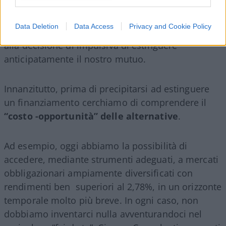
risultato?
Data Deletion
Data Access
Privacy and Cookie Policy
Ci ritroveremmo con 67.656,06 euro in più rispetto
alla decisione di impulsiva di estinguere
anticipatamente il nostro mutuo.
Innanzitutto, prima di precipitarsi ad estinguere
un finanziamento cerchiamo di comprendere il
“costo -opportunità” delle alternative
.
Ad esempio, oggi abbiamo la possibilità di
accedere, mediante strumenti adeguati, a mercati
obbligazionari ampiamente diversificati con
rendimenti ben superiori al 2,78%, in un orizzonte
temporale molto più breve. In ogni caso, non
dobbiamo inventarci nulla avventurandoci nel