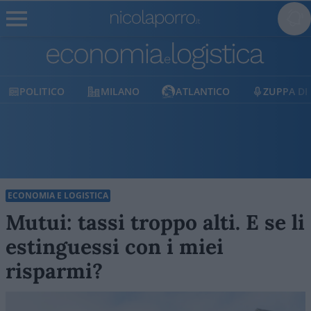
MILANO
ATLANTICO
ZUPPA DI PORRO
E
ECONOMIA E LOGISTICA
Mutui: tassi troppo alti. E se li
estinguessi con i miei
risparmi?