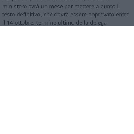
ministero avrà un mese per mettere a punto il
testo definitivo, che dovrà essere approvato entro
il 14 ottobre, termine ultimo della delega
legislativa contenuta nella riforma del 2024.
Patente B a 17 anni