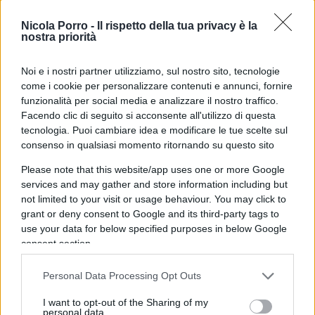
portando l’ammontare degli interessi passivi da
Nicola Porro -
Il rispetto della tua privacy è la
107.571,92 euro a 62.460,00 €.
nostra priorità
Noi e i nostri partner utilizziamo, sul nostro sito, tecnologie
come i cookie per personalizzare contenuti e annunci, fornire
funzionalità per social media e analizzare il nostro traffico.
Facendo clic di seguito si acconsente all'utilizzo di questa
tecnologia. Puoi cambiare idea e modificare le tue scelte sul
consenso in qualsiasi momento ritornando su questo sito
Please note that this website/app uses one or more Google
services and may gather and store information including but
not limited to your visit or usage behaviour. You may click to
grant or deny consent to Google and its third-party tags to
use your data for below specified purposes in below Google
consent section.
Personal Data Processing Opt Outs
I want to opt-out of the Sharing of my
personal data.