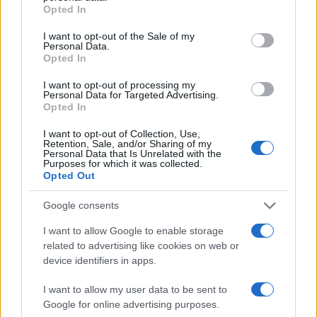
Opted In
I want to opt-out of the Sale of my
Personal Data.
Opted In
I want to opt-out of processing my
Personal Data for Targeted Advertising.
Opted In
I want to opt-out of Collection, Use,
Retention, Sale, and/or Sharing of my
Personal Data that Is Unrelated with the
Tuttavia, assumiamo per assurdo lo scenario
Purposes for which it was collected.
Opted Out
peggiore, che prevede i tassi rimanere costanti al
4,65%, nonostante le previsioni di graduale
Google consents
ribasso.
I want to allow Google to enable storage
related to advertising like cookies on web or
La prima domanda a cui rispondere è la
device identifiers in apps.
seguente: “quanto dovrebbero rendere gli
I want to allow my user data to be sent to
investimenti che abbiamo in essere per
Google for online advertising purposes.
pareggiare totalmente gli interessi passivi?”