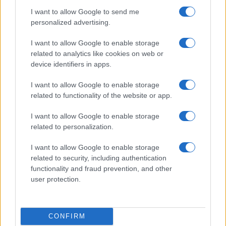
I want to allow Google to send me
personalized advertising.
Considerando anche la tassazione del 26% sugli
utili realizzati, il tasso di pareggio sarebbe pari al
I want to allow Google to enable storage
related to analytics like cookies on web or
2,78% lordo annuo
.
device identifiers in apps.
I want to allow Google to enable storage
Questo è dovuto al fatto che, mentre il nostro
related to functionality of the website or app.
debito di mese in mese si riduce, il capitale
investito lavora per noi mediante la
I want to allow Google to enable storage
capitalizzazione composta
, definita da Albert
related to personalization.
Einstan
l’ottava meraviglia del mondo
.
I want to allow Google to enable storage
related to security, including authentication
functionality and fraud prevention, and other
Facciamo uno step in più.
user protection.
Se riuscissimo a rivalutare al 4% lordo annuo per i
prossimi 20 anni il capitale, quale sarebbe il
CONFIRM