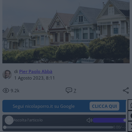
di
Pier Paolo Abbà
1 Agosto 2023, 8:11
9.2k
7
Segui nicolaporro.it su Google
CLICCA QUI
Ascolta l'articolo
0:00
/
--:--