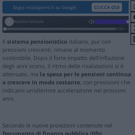
Segui nicolaporro.it su Google
CLICCA QUI
Ascolta l'articolo
0:00
/
--:--
Il
sistema pensionistico
italiano, pur con
pressioni crescenti, rimane al momento
sostenibile. Dopo il forte impatto dell’inflazione
degli anni scorsi, il ritmo delle rivalutazioni si è
attenuato, ma
la spesa per le pensioni continua
a crescere in modo costante
, con previsioni che
indicano un’ulteriore accelerazione nei prossimi
anni.
Secondo le nuove proiezioni contenute nel
Documento di finanza pubblica
(
Dfp
)