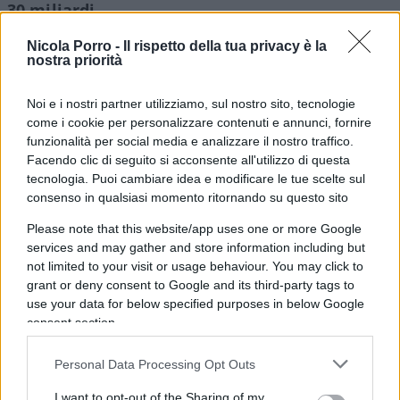
30 miliardi
.
Nicola Porro -
Il rispetto della tua privacy è la
Il peso del welfare
nostra priorità
Noi e i nostri partner utilizziamo, sul nostro sito, tecnologie
come i cookie per personalizzare contenuti e annunci, fornire
Parallelamente cresce anche il peso del welfare
funzionalità per social media e analizzare il nostro traffico.
complessivo (esclusa la sanità), con le cosiddette
Facendo clic di seguito si acconsente all'utilizzo di questa
prestazioni sociali in denaro
– che
tecnologia. Puoi cambiare idea e modificare le tue scelte sul
consenso in qualsiasi momento ritornando su questo sito
comprendono sostegni al reddito, sussidi e
misure a favore delle famiglie – destinate a
Please note that this website/app uses one or more Google
services and may gather and store information including but
passare da circa 446 miliardi del 2024 a 484,6
not limited to your visit or usage behaviour. You may click to
miliardi nel 2027. Si tratta di un incremento del
grant or deny consent to Google and its third-party tags to
3,4% previsto entro la fine del 2025, seguito da un
use your data for below specified purposes in below Google
+2,6% nel 2026 e un +2,5% nel 2027. Il loro
consent section.
impatto sul Pil è previsto attorno al 20,4%.
Personal Data Processing Opt Outs
I want to opt-out of the Sharing of my