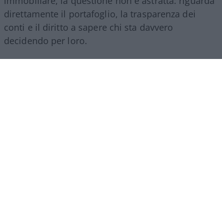
immobiliare, la questione non è astratta: riguarda
direttamente il portafoglio, la trasparenza dei
conti e il diritto a sapere chi sta davvero
decidendo per loro.
Che cosa prevede la legge
L’istituto della
prorogatio imperii
nasce da
un’esigenza semplice, evitare che un condominio
resti improvvisamente privo di un referente legale
nel passaggio tra un amministratore di
condominio e il suo successore. La riforma del
condominio, la legge 220 del 2012, ha provato a
disciplinare la materia introducendo il comma 8
dell’articolo 1129 del
codice civile
, secondo cui
l’amministratore cessato dall’incarico deve
consegnare tutta la documentazione in suo