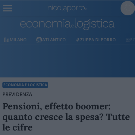
MILANO
ATLANTICO
ZUPPA DI PORRO
E
ECONOMIA E LOGISTICA
PREVIDENZA
Pensioni, effetto boomer:
quanto cresce la spesa? Tutte
le cifre