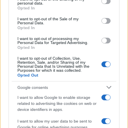
Il Dfp sottolinea che questi tassi di crescita
personal data.
riflettono diversi fattori: dalle normative in vigore,
Opted In
ai meccanismi di indicizzazione, fino alla
I want to opt-out of the Sale of my
composizione delle varie prestazioni. Inoltre, si
Personal Data.
Opted In
osserva che tra il 2019 e il 2024 la spesa per
prestazioni sociali in denaro è cresciuta in media
I want to opt-out of processing my
Personal Data for Targeted Advertising.
del 4,2% annuo, una dinamica che si prevede
Opted In
continuerà anche nei prossimi anni,
I want to opt-out of Collection, Use,
mantenendosi attorno al 4%.
Retention, Sale, and/or Sharing of my
Personal Data that Is Unrelated with the
Purposes for which it was collected.
Opted Out
Leggi anche:
Google consents
I want to allow Google to enable storage
L’Aquila e il Dragone, una pericolosa danza sui
related to advertising like cookies on web or
device identifiers in apps.
mercati globali
Fondi pensione: come va il rendimento? Un
I want to allow my user data to be sent to
tesoro da 243 miliardi
Google for online advertising purposes.