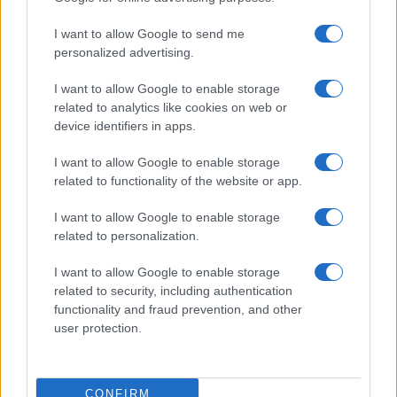
Salari da incubo, Italia ultima per potere
I want to allow Google to send me
d’acquisto
personalized advertising.
I want to allow Google to enable storage
Previdenza da puntellare
related to analytics like cookies on web or
device identifiers in apps.
Sul fronte pensionistico, la crescita continuerà ad
essere influenzata da diversi elementi:
I want to allow Google to enable storage
related to functionality of the website or app.
l’adeguamento degli assegni ai prezzi, il numero
delle nuove pensioni erogate, il tasso di uscita dal
I want to allow Google to enable storage
lavoro e la revisione dei trattamenti in corso.
related to personalization.
I want to allow Google to enable storage
related to security, including authentication
functionality and fraud prevention, and other
In sintesi, la situazione rimane sotto controllo, ma
user protection.
gli esperti – come evidenziato anche da
una
recente audizione dell’Inps in Parlamento
–
invitano alla cautela. Il quadro demografico,
CONFIRM