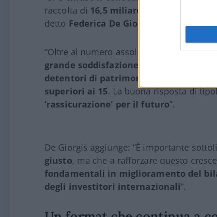
raccolta di
16,5 miliardi di euro.
Un succ
detto
Federica De Giorgis
, senior adviso
“Oltre al numero assoluto di ammontare 
grande soddisfazione è la presenza di 
detentori di patrimoni importanti. Molt
superiori ai 15
. La buona risposta di tipo
‘rassicurazione’ per il futuro
”.
De Giorgis aggiunge: “È importante sotto
giusto
, ma che a rafforzare questo cresce
fondamentali in miglioramento del bilanc
degli investitori internazionali
”.
Un format che continua a c