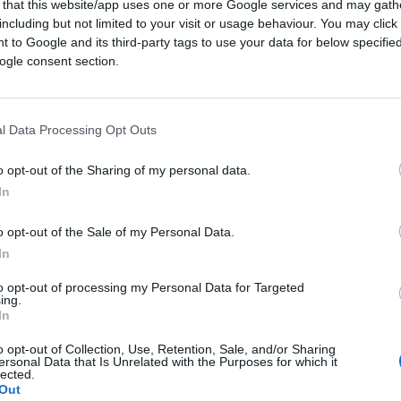
%
per chi lo manterrà fino a scadenza.
 that this website/app uses one or more Google services and may gath
including but not limited to your visit or usage behaviour. You may click 
 to Google and its third-party tags to use your data for below specifi
ogle consent section.
valore complessivo dei contratti validamente
elle Obbligazioni e Titoli di Stato di
Borsa
 Sanpaolo, Unicredit e Banco Bpm
, con il
l Data Processing Opt Outs
lla Holding
.
o opt-out of the Sharing of my personal data.
In
 nello Stato e nel Governo”
o opt-out of the Sale of my Personal Data.
l BTp Valore. Il fatto che le famiglie
In
eriori 16,5 miliardi di titoli di Stato
to opt-out of processing my Personal Data for Targeted
cedenti emissioni retail,
è un chiaro
ing.
In
to italiano
e dell’attuale Governo
”, ha
tosegretario alla Presidenza del Consiglio
o opt-out of Collection, Use, Retention, Sale, and/or Sharing
ersonal Data that Is Unrelated with the Purposes for which it
a di governo.
lected.
Out