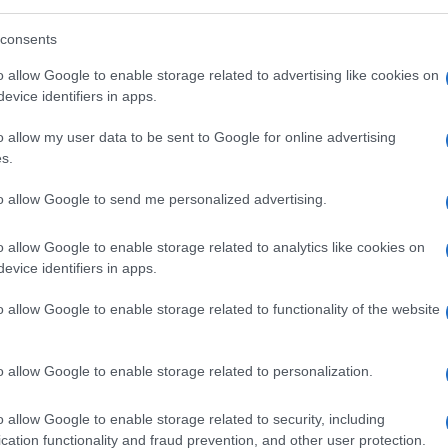
consents
 con la quale il premier Meloni e il
o allow Google to enable storage related to advertising like cookies on
bblici
– ha aggiunto Fazzolari – ci spinge a
evice identifiers in apps.
 è fatta di
lotta agli sprechi e tutela del
o allow my user data to be sent to Google for online advertising
s.
to allow Google to send me personalized advertising.
o allow Google to enable storage related to analytics like cookies on
e acquistare il titolo di Stato
evice identifiers in apps.
? Le obbligazioni a breve offrono
o allow Google to enable storage related to functionality of the website
icurazione per il futuro”
o allow Google to enable storage related to personalization.
o allow Google to enable storage related to security, including
ta edizione del Btp Valore
, con una
cation functionality and fraud prevention, and other user protection.