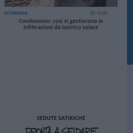
ECONOMIA
12.6k
Condominio: così si gestiscono le
infiltrazioni da lastrico solare
SEDUTE SATIRICHE