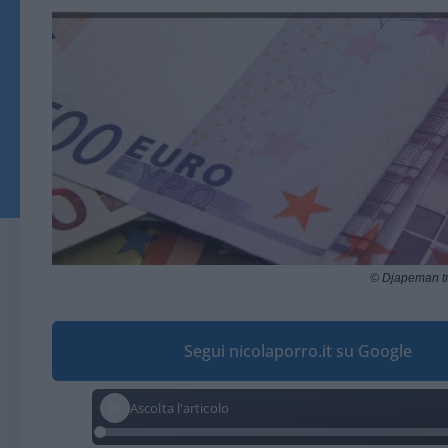
© Djapeman t
Segui nicolaporro.it su Google
Ascolta l'articolo