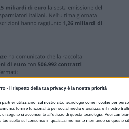
,5 miliardi di euro
la sesta emissione del
risparmiatori italiani. Nell’ultima giornata
toscrizioni hanno raggiunto
1,26 miliardi di
nze
ha comunicato che la raccolta
oni di euro
con
506.992 contratti
fermati:
rro -
Il rispetto della tua privacy è la nostra priorità
ri partner utilizziamo, sul nostro sito, tecnologie come i cookie per pers
annunci, fornire funzionalità per social media e analizzare il nostro traff
 di seguito si acconsente all'utilizzo di questa tecnologia. Puoi cambiar
e tue scelte sul consenso in qualsiasi momento ritornando su questo si
obre 2025
e
scadenza nel 2032
, prevede