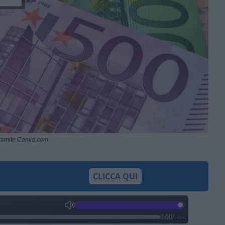
ramite Canva.com
CLICCA QUI
0:00
/
--:--