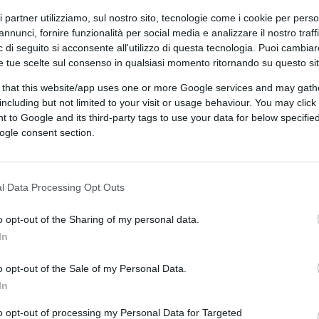
dell’ambiente. Sono questi i numeri del
ri partner utilizziamo, sul nostro sito, tecnologie come i cookie per pers
del Gruppo Enel
, una concreta iniziativa di
annunci, fornire funzionalità per social media e analizzare il nostro traff
9 a oggi
, ha coinvolto
oltre 3.000
 di seguito si acconsente all'utilizzo di questa tecnologia. Puoi cambiar
e tue scelte sul consenso in qualsiasi momento ritornando su questo si
 that this website/app uses one or more Google services and may gath
including but not limited to your visit or usage behaviour. You may click 
i Enel hanno potuto mettere a disposizione
 to Google and its third-party tags to use your data for below specifi
er supportare chi si trova in situazioni di
ogle consent section.
interventi di riqualificazione ambientale
ice obiettivo
: contribuire al benessere della
re il senso di appartenenza aziendale,
l Data Processing Opt Outs
isione di esperienze tra colleghi.
o opt-out of the Sharing of my personal data.
In
i dipendenti impegnati in molteplici attività:
a Italia
e alla
riqualificazione urbana
di
o opt-out of the Sale of my Personal Data.
biente, alla
distribuzione di pasti caldi ai
In
n il Touring Club Italiano nell’
apertura
to opt-out of processing my Personal Data for Targeted