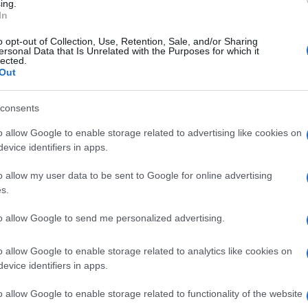
storici
su tutto il territorio nazionale.
ing.
In
o opt-out of Collection, Use, Retention, Sale, and/or Sharing
ersonal Data that Is Unrelated with the Purposes for which it
lected.
Out
consents
o allow Google to enable storage related to advertising like cookies on
evice identifiers in apps.
o allow my user data to be sent to Google for online advertising
s.
to allow Google to send me personalized advertising.
o allow Google to enable storage related to analytics like cookies on
evice identifiers in apps.
o allow Google to enable storage related to functionality of the website