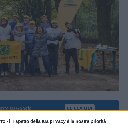
ferite su Google
CLICCA QUI
rro -
Il rispetto della tua privacy è la nostra priorità
lusi
e
più di 20.000 ore
dedicate alla