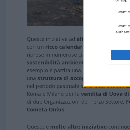
I want t
I want t
authenti
Queste iniziative ad
alto valore civico
pr
con un
ricco calendario di interventi
già
riprese in numerose città italiane le attivit
sostenibilità ambientale
e alla
riqualif
esempio è partita una
nuova iniziativa d
una
struttura di accoglienza integrata
p
nel periodo pasquale sono stati allestiti
b
Roma e Milano per la
vendita di Uova di
di due Organizzazioni del Terzo Settore,
F
Cometa Onlus
.
Queste e
molte altre iniziative
continuer