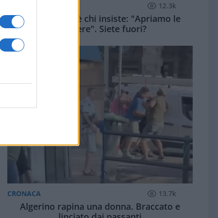
ZUPPA DI PORRO
12.3k
Dopo Ceuta c'è chi insiste: "Apriamo le
frontiere". Siete fuori?
CRONACA
13.7k
Algerino rapina una donna. Braccato e
linciato dai passanti