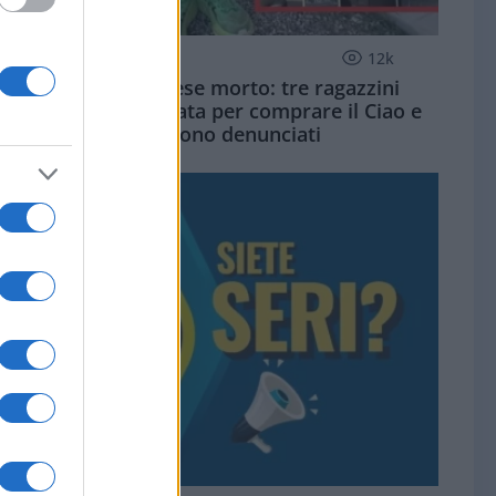
SOCIETÀ
12k
Siamo un Paese morto: tre ragazzini
vendono limonata per comprare il Ciao e
vengono denunciati