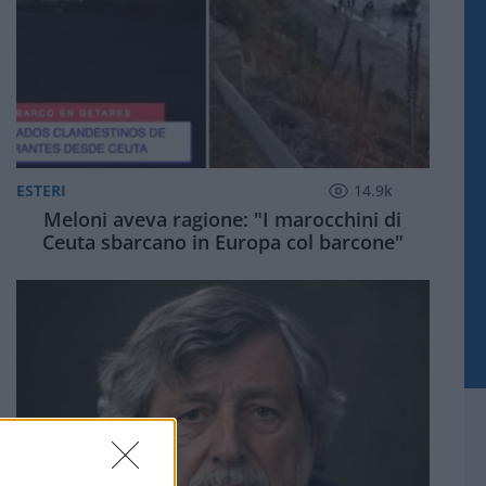
ESTERI
14.9k
Meloni aveva ragione: "I marocchini di
Ceuta sbarcano in Europa col barcone"