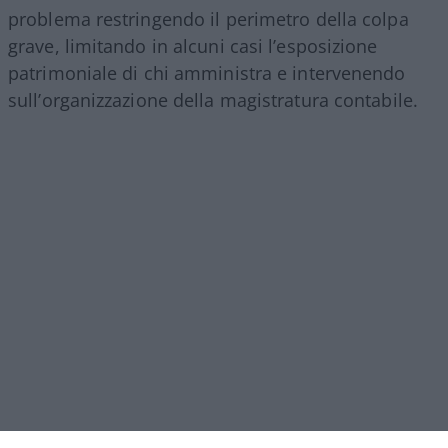
problema restringendo il perimetro della colpa
grave, limitando in alcuni casi l’esposizione
patrimoniale di chi amministra e intervenendo
sull’organizzazione della magistratura contabile.
Obiettivi comprensibili, ma forse come si ripete