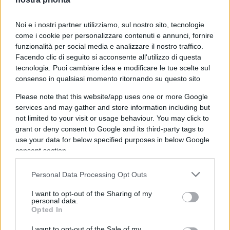
spirito che stupiva, un rigore piemontese e un
garbo da gentiluomo di campagna. Ma la forma
Noi e i nostri partner utilizziamo, sul nostro sito, tecnologie
compiuta del suo destino, almeno per noi, è stata
come i cookie per personalizzare contenuti e annunci, fornire
la Scuola che ha messo in piedi. Gli dèi hanno
funzionalità per social media e analizzare il nostro traffico.
assegnato ad Enrico la massima «porzione di
Facendo clic di seguito si acconsente all'utilizzo di questa
tecnologia. Puoi cambiare idea e modificare le tue scelte sul
gloria» che si possa immaginare: l’affetto
consenso in qualsiasi momento ritornando su questo sito
incondizionato di chi gli è grato per ciò che ha
Please note that this website/app uses one or more Google
dato senza chiedere mai niente in cambio.
services and may gather and store information including but
Morbelli ci ha insegnato a ragionare, ha regalato a
not limited to your visit or usage behaviour. You may click to
tutti noi la sua inarrestabile capacità
grant or deny consent to Google and its third-party tags to
organizzativa, senza alcun fine di lucro e gloria.
use your data for below specified purposes in below Google
consent section.
Antonio Martino
, che conobbi proprio grazie alla
Scuola, diceva: «Morbelli non chiede, non prega.
Personal Data Processing Opt Outs
Ordina».
I want to opt-out of the Sharing of my
personal data.
Opted In
Ovviamente si tratta di un paradosso, di quelli in
I want to opt-out of the Sale of my