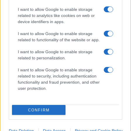
sufficiente
cliccare qui
per iscriversi al canale ed
I want to allow Google to enable storage
essere sempre aggiornati (gratis).
related to analytics like cookies on web or
device identifiers in apps.
#ENRICO MORBELLI
#LIBERTÀ
I want to allow Google to enable storage
#SCUOLA DI LIBERALISMO
related to functionality of the website or app.
I want to allow Google to enable storage
2
related to personalization.
Leggi i commenti
I want to allow Google to enable storage
related to security, including authentication
functionality and fraud prevention, and other
SEDUTE SATIRICHE
user protection.
Vignetta del 07/08/2026
CONFIRM
Vai all'archivio delle vignette
Data Deletion
Data Access
Privacy and Cookie Policy