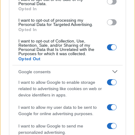
Personal Data.
salsa sicula-cicaghiana. Ogni volta che Enrico si
Opted In
permetteva di chiederti qualcosa, sempre in
I want to opt-out of processing my
ambito scolaresco, era come se fosse ovvio che lo
Personal Data for Targeted Advertising.
Opted In
ottenesse. Come quando mi telefonò per fare una
conversazione pubblica proprio con Martino. Un
I want to opt-out of Collection, Use,
Retention, Sale, and/or Sharing of my
onore più che una richiesta.
Nessuno più di
Personal Data that Is Unrelated with the
Purposes for which it was collected.
Morbelli ha meritato riconoscimenti pubblici e
Opted Out
istituzionali
o almeno un fiero riconoscimento
da parte della borghesia liberale. Che non ha mai
Google consents
davvero avuto. Era talmente serio che non si
I want to allow Google to enable storage
prendeva sul serio. Un mito, per noi. Lui ci
related to advertising like cookies on web or
device identifiers in apps.
riderebbe.
I want to allow my user data to be sent to
Nicola Porro per
Il Giornale
31 agosto 2025
Google for online advertising purposes.
I want to allow Google to send me
Nicolaporro.it è anche su Whatsapp. È
personalized advertising.