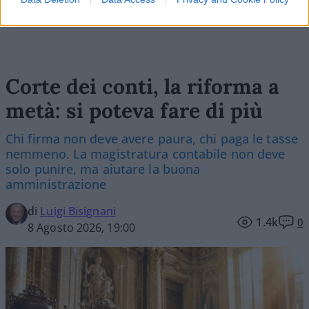
Corte dei conti, la riforma a
metà: si poteva fare di più
Chi firma non deve avere paura, chi paga le tasse
nemmeno. La magistratura contabile non deve
solo punire, ma aiutare la buona
amministrazione
di
Luigi Bisignani
1.4k
0
8 Agosto 2026, 19:00