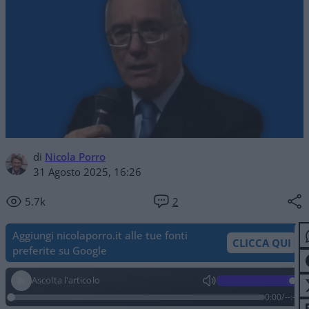
di
Nicola Porro
31 Agosto 2025, 16:26
5.7k
2
Aggiungi nicolaporro.it alle tue fonti
CLICCA QUI
preferite su Google
Ascolta l'articolo
0:00
/
--:--