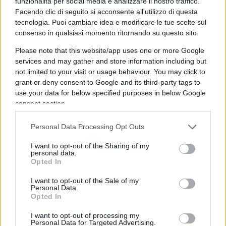
funzionalità per social media e analizzare il nostro traffico.
Gomorra
che sta per arrivare alla 5° stagione.
Facendo clic di seguito si acconsente all'utilizzo di questa
Inutile sottolineare, ancora una volta ma vale la
tecnologia. Puoi cambiare idea e modificare le tue scelte sul
pena ricordarlo, come
Gomorra
sia per noi fruitori
consenso in qualsiasi momento ritornando su questo sito
indubbiamente una serie ben fatta, mentre per chi
Please note that this website/app uses one or more Google
vive tutti i giorni a contatto con la camorra il
services and may gather and store information including but
not limited to your visit or usage behaviour. You may click to
rischio di emulazione è comprovato. Con una
grant or deny consent to Google and its third-party tags to
novità: non si sa se è Saviano a prendere spunto
use your data for below specified purposes in below Google
dalla malavita o la malavita a prendere spunto da
consent section.
Saviano.
Personal Data Processing Opt Outs
I want to opt-out of the Sharing of my
personal data.
Mentre si continua a parlare di
virologi e scienziati
Opted In
come presenzialisti televisivi
la miglior tecnica di
I want to opt-out of the Sale of my
comunicazione la sta applicando
Roberto
Personal Data.
Opted In
Burioni
. Abbandonati i suoi interventi tra i canali,
è ospite fisso di Fazio come divulgatore senza
I want to opt-out of processing my
Personal Data for Targeted Advertising.