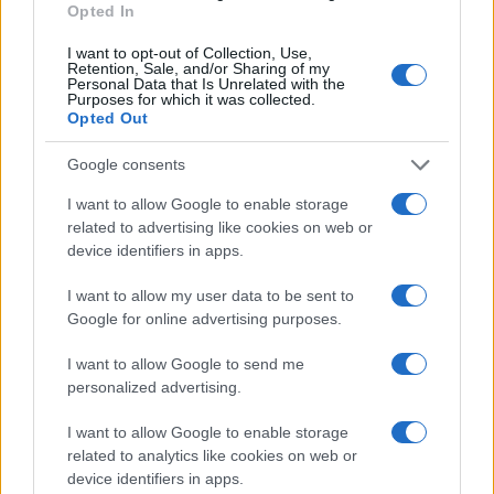
contraddittorio. Con tono rassicurante tra Piero
Opted In
Angela e il Colonnello Bernacca, si è ritagliato
I want to opt-out of Collection, Use,
dieci minuti alla settimana di lezioni sul Covid.
Retention, Sale, and/or Sharing of my
Personal Data that Is Unrelated with the
Una mini-lezione, con unico “contraltare”
Purposes for which it was collected.
Opted Out
l’ossequioso Fazio. Burioni è severo, ma allo
spettatore lascia sempre la speranza, la buona
Google consents
notizia e una boccata d’ottimismo. Un colpo al
I want to allow Google to enable storage
cerchio e uno alla botte. E anche lui il suo quarto
related to advertising like cookies on web or
d’ora di gloria e di stipendio lo porta a casa.
device identifiers in apps.
I want to allow my user data to be sent to
#FABIO FAZIO
#GAD LERNER
Google for online advertising purposes.
#ROBERTO BURIONI
#ROBERTO SAVIANO
#TV
#VIROLOGI
I want to allow Google to send me
personalized advertising.
Pagina
PAGINA
Precedente
I want to allow Google to enable storage
SUCCESSIVA
related to analytics like cookies on web or
device identifiers in apps.