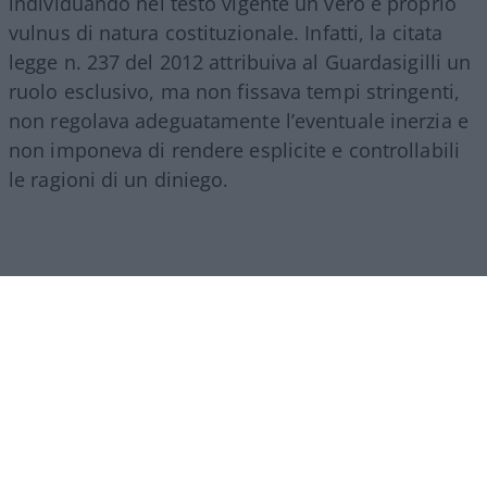
individuando nel testo vigente un vero e proprio
vulnus di natura costituzionale. Infatti, la citata
legge n. 237 del 2012 attribuiva al Guardasigilli un
ruolo esclusivo, ma non fissava tempi stringenti,
non regolava adeguatamente l’eventuale inerzia e
non imponeva di rendere esplicite e controllabili
le ragioni di un diniego.