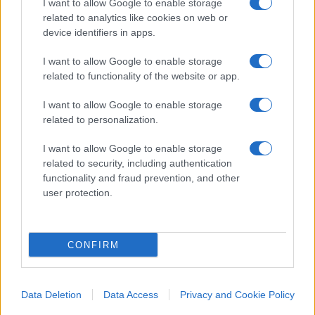
promuovere centri estivi e colonie per i figlie dei
I want to allow Google to enable storage
propri dipendenti.
related to analytics like cookies on web or
device identifiers in apps.
I want to allow Google to enable storage
related to functionality of the website or app.
I want to allow Google to enable storage
related to personalization.
I want to allow Google to enable storage
related to security, including authentication
functionality and fraud prevention, and other
user protection.
CONFIRM
Data Deletion
Data Access
Privacy and Cookie Policy
Il quartier generale di Fincantieri a Trieste