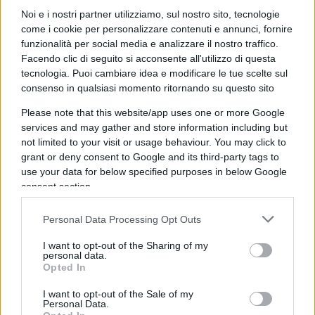
Noi e i nostri partner utilizziamo, sul nostro sito, tecnologie
le competenze. Ulteriore supporto alle esigenze di
come i cookie per personalizzare contenuti e annunci, fornire
vita quotidiana dei dipendenti sono poi gli
asili
funzionalità per social media e analizzare il nostro traffico.
nido aziendali
che
Fincantieri
sta realizzando
Facendo clic di seguito si acconsente all'utilizzo di questa
nei propri siti produttivi. Il primo centro è attivo
tecnologia. Puoi cambiare idea e modificare le tue scelte sul
consenso in qualsiasi momento ritornando su questo sito
dal settembre dello scorso anno presso la sede
della Divisione Navi Mercantili di Trieste, mentre il
Please note that this website/app uses one or more Google
services and may gather and store information including but
secondo verrà inaugurato prossimamente proprio
not limited to your visit or usage behaviour. You may click to
nel cantiere di Monfalcone, il più grande degli otto
grant or deny consent to Google and its third-party tags to
stabilimenti produttivi di Fincantieri in Italia.
use your data for below specified purposes in below Google
Sempre per incentivare il l
avoro femminile
,
consent section.
Fincantieri prevede percorsi per supportare le
Personal Data Processing Opt Outs
future e neo-mamme a vivere serenamente la
maternità.
I want to opt-out of the Sharing of my
personal data.
Opted In
I want to opt-out of the Sale of my
Personal Data.