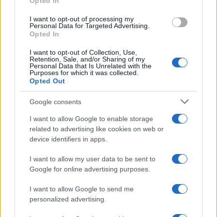
Opted In
Le ferie solidali e i circoli
I want to opt-out of processing my
aziendali.
Personal Data for Targeted Advertising.
Opted In
L’accordo integrativo di
Fincantieri
include una
I want to opt-out of Collection, Use,
ampia gamma di
permessi retribuiti
, in aggiunta
Retention, Sale, and/or Sharing of my
Personal Data that Is Unrelated with the
a quelli presenti nel contratto nazionale, nei
Purposes for which it was collected.
Opted Out
confronti dei lavoratori con esigenze di cura e
assistenza familiare. Ma, proprio in nome dello
Google consents
spirito di squadra, i dipendenti possono donare
I want to allow Google to enable storage
volontariamente ulteriori ore di ferie e permessi
related to advertising like cookies on web or
retribuiti a colleghi in difficoltà. Il gruppo crede
device identifiers in apps.
infine molto nel ruolo svolto sul territorio dai
I want to allow my user data to be sent to
propri
circoli aziendali
, impegnati dagli anni
’
60
Google for online advertising purposes.
del secolo scorso, in attività di doposcuola,
I want to allow Google to send me
sportive e culturali, iniziative di supporto
personalized advertising.
all
’
acquisto dei testi scolastici, oltre che a