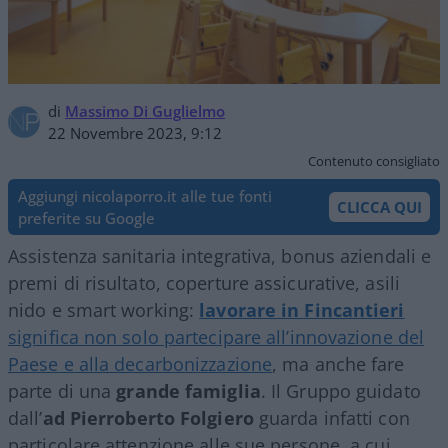
di
Massimo Di Guglielmo
22 Novembre 2023, 9:12
Contenuto consigliato
Aggiungi nicolaporro.it alle tue fonti
CLICCA QUI
preferite su Google
Assistenza sanitaria integrativa, bonus aziendali e
premi di risultato, coperture assicurative, asili
nido e smart working:
lavorare in Fincantieri
significa non solo partecipare all’innovazione del
Paese e alla decarbonizzazione
, ma anche fare
parte di una
grande famiglia
. Il Gruppo guidato
dall’
ad Pierroberto Folgiero
guarda infatti con
particolare attenzione alle sue persone, a cui