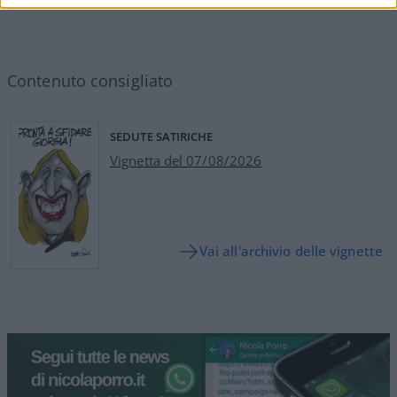
Contenuto consigliato
SEDUTE SATIRICHE
Vignetta del 07/08/2026
Vai all'archivio delle vignette