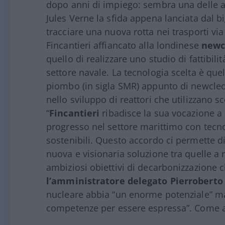
dopo anni di impiego: sembra una delle av
Jules Verne la sfida appena lanciata dal bi
tracciare una nuova rotta nei trasporti vi
Fincantieri affiancato alla londinese
newc
quello di realizzare uno studio di fattibili
settore navale. La tecnologia scelta è quel
piombo (in sigla SMR) appunto di newcleo
nello sviluppo di reattori che utilizzano 
“
Fincantieri
ribadisce la sua vocazione a 
progresso nel settore marittimo con tecnol
sostenibili. Questo accordo ci permette di
nuova e visionaria soluzione tra quelle a 
ambiziosi obiettivi di decarbonizzazione ch
l’amministratore delegato Pierroberto 
nucleare abbia “un enorme potenziale” ma 
competenze per essere espressa”. Come a