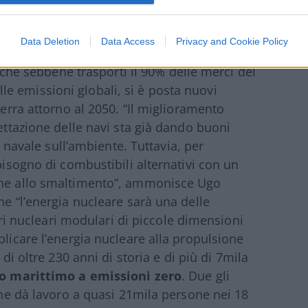
di azzerare le emissioni
Data Deletion
Data Access
Privacy and Cookie Policy
 oggi un grande consumatore di combustibili
, che sebbene trasporti il 90% delle merci del
e emissioni globali, si è posta nuovi
serra attorno al 2050. “Il miglioramento
gettazione delle navi sta già dando buoni
ia navale sull’ambiente. Tuttavia, per
bisogno di combustibili alternativi con un
ione allo smaltimento”, ammonisce Ugo
he “l’energia nucleare sarà una delle
tori nucleari modulari di piccole dimensioni
plicare l’energia nucleare alla propulsione
e di oltre 230 anni di storia e di più di 7mila
to marittimo a emissioni zero
. Due gli
 che dà lavoro a quasi 21mila persone nei 18