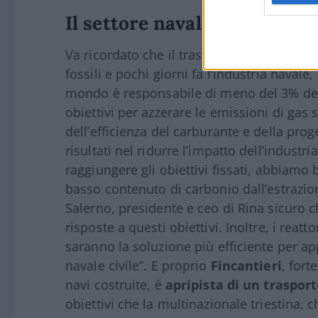
Il settore navale e la sfida 
Va ricordato che il trasporto marittimo è
fossili e pochi giorni fa l’industria navale
mondo è responsabile di meno del 3% dell
obiettivi per azzerare le emissioni di gas 
dell’efficienza del carburante e della pro
risultati nel ridurre l’impatto dell’industr
raggiungere gli obiettivi fissati, abbiamo 
basso contenuto di carbonio dall’estraz
Salerno, presidente e ceo di Rina sicuro c
risposte a questi obiettivi. Inoltre, i reat
saranno la soluzione più efficiente per ap
navale civile”. E proprio
Fincantieri
, fort
navi costruite, è
apripista di un traspor
obiettivi che la multinazionale triestina,