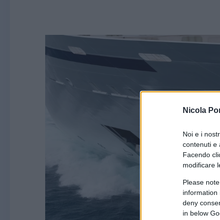
Nicola Po
Noi e i nost
contenuti e 
Facendo clic
modificare l
Please note
information 
deny consent
in below Go