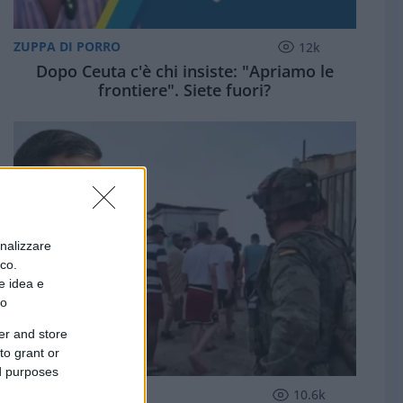
ZUPPA DI PORRO
12k
Dopo Ceuta c'è chi insiste: "Apriamo le
frontiere". Siete fuori?
onalizzare
ico.
e idea e
to
er and store
to grant or
ed purposes
ESTERI
10.6k