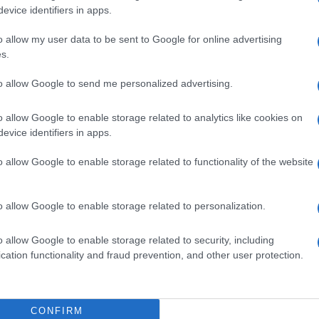
i 10-15 anni, e di dover pianificare una
evice identifiers in apps.
arebbe agevole la sostituzione del reattore
o allow my user data to be sent to Google for online advertising
 marino
sarebbe
salvaguardato
in caso di
s.
 reattore, infatti, al contatto con l’acqua
 in un involucro solido capace di contenerne
to allow Google to send me personalized advertising.
ermanti. “Sono lieto di lanciare insieme a
o allow Google to enable storage related to analytics like cookies on
ione navale nucleare civile con questo
evice identifiers in apps.
ri
e Rina sono due leader mondiali nel
oro competenze con la nostra innovazione
o allow Google to enable storage related to functionality of the website
ncreta al problema delle emissioni di
 il presidente e ceo di newcleo, Stefano
o allow Google to enable storage related to personalization.
a la società abbia ambito a “contribuire ad
ire energia pulita, sostenibile e
o allow Google to enable storage related to security, including
lle comunità e delle imprese”.
cation functionality and fraud prevention, and other user protection.
CONFIRM