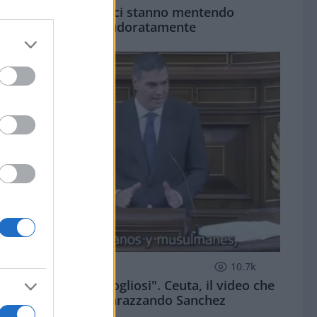
Su Ceuta ci stanno mentendo
spudoratamente
ESTERI
10.7k
"Ne saremo orgogliosi". Ceuta, il video che
sta imbarazzando Sanchez