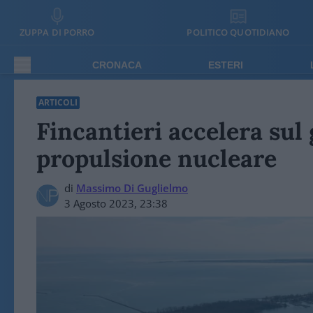
ZUPPA DI PORRO
POLITICO QUOTIDIANO
CRONACA
ESTERI
ARTICOLI
Fincantieri accelera sul
propulsione nucleare
di
Massimo Di Guglielmo
3 Agosto 2023, 23:38