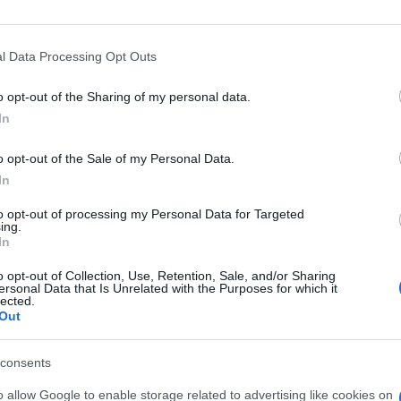
l Data Processing Opt Outs
o opt-out of the Sharing of my personal data.
In
o opt-out of the Sale of my Personal Data.
In
to opt-out of processing my Personal Data for Targeted
ing.
In
o opt-out of Collection, Use, Retention, Sale, and/or Sharing
al piombo (in sigla LFR) di newcleo per la
ersonal Data that Is Unrelated with the Purposes for which it
lected.
mporterebbe l’installazione di un mini-
Out
tregua di una
piccola batteria nucleare
in
di 30 MW. Questa soluzione tecnologica
consents
e dal fatto di prevedere rifornimenti
o allow Google to enable storage related to advertising like cookies on