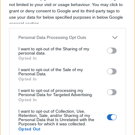
più, bisogna anche dimostrare di meritarlo
not limited to your visit or usage behaviour. You may click to
grant or deny consent to Google and its third-party tags to
di Ivan Mazzoletti
use your data for below specified purposes in below Google
1.7k
4
6 Agosto 2026, 20:00
consent section.
Personal Data Processing Opt Outs
I want to opt-out of the Sharing of my
personal data.
Opted In
I want to opt-out of the Sale of my
Personal Data.
Opted In
I want to opt-out of processing my
Personal Data for Targeted Advertising.
Opted In
I want to opt-out of Collection, Use,
Retention, Sale, and/or Sharing of my
Personal Data that Is Unrelated with the
Purposes for which it was collected.
Opted Out