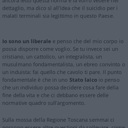
ancora letto questa norma e la vorrò vedere nel
dettaglio, ma dico sì all’idea che il suicidio per i
malati terminali sia legittimo in questo Paese.
Io sono un liberale
e penso che del mio corpo io
possa disporre come voglio. Se tu invece sei un
cristiano, un cattolico, un integralista, un
musulmano fondamentalista, un ebreo convinto o
un induista: fai quello che cavolo ti pare. Il punto
fondamentale è che in uno
Stato
laico
io penso
che un individuo possa decidere cosa fare della
fine della vita e che ci debbano essere delle
normative quadro sull’argomento.
Sulla mossa della Regione Toscana semmai ci
possono essere altre questioni da sollevare, come