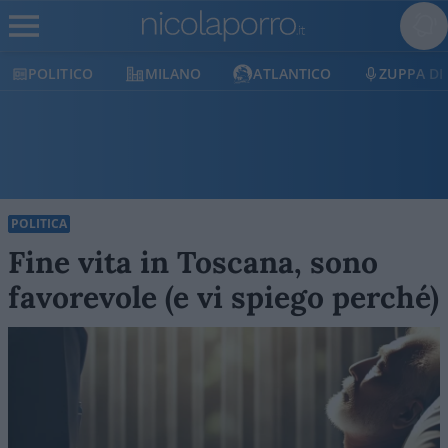
ICO
MILANO
ATLANTICO
ZUPPA DI PORRO
POLITICA
Fine vita in Toscana, sono
favorevole (e vi spiego perché)