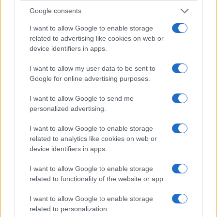
Google consents
I want to allow Google to enable storage
related to advertising like cookies on web or
device identifiers in apps.
I want to allow my user data to be sent to
Google for online advertising purposes.
I want to allow Google to send me
I giorni che anticipano l’inizio del campionato di
personalized advertising.
Serie A
di calcio sono caratterizzati da fattori più
I want to allow Google to enable storage
o meno importanti: c’è lo studio del listone del
related to analytics like cookies on web or
Fantacalcio ma soprattutto l’acquisto degli
device identifiers in apps.
abbonamenti per seguire allo stadio dal vivo la
I want to allow Google to enable storage
propria squadra del cuore. C’è chi fa parte della
related to functionality of the website or app.
“sparuta minoranza” di laziali che l’hanno
confermato senza lasciarsi condizionare dallo
I want to allow Google to enable storage
related to personalization.
scontro tra Lotito e i tifosi
e c’è chi deve fare i