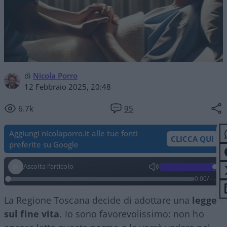
di
Nicola Porro
12 Febbraio 2025, 20:48
6.7k
95
Aggiungi nicolaporro.it alle tue fonti
CLICCA QUI
preferite su Google
Ascolta l'articolo
0:00
/
--:--
La Regione Toscana decide di adottare una
legge
sul fine vita
. Io sono favorevolissimo: non ho