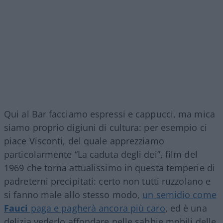
Qui al Bar facciamo espressi e cappucci, ma mica
siamo proprio digiuni di cultura: per esempio ci
piace Visconti, del quale apprezziamo
particolarmente “La caduta degli dei”, film del
1969 che torna attualissimo in questa temperie di
padreterni precipitati: certo non tutti ruzzolano e
si fanno male allo stesso modo,
un semidio come
Fauci
paga e pagherà ancora più caro
, ed è una
delizia vederlo affondare nelle sabbie mobili delle