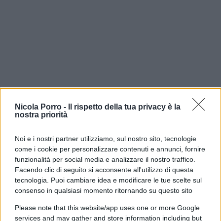
Nicola Porro -
Il rispetto della tua privacy è la
nostra priorità
Il Barista, 7 agosto 2026
Noi e i nostri partner utilizziamo, sul nostro sito, tecnologie
come i cookie per personalizzare contenuti e annunci, fornire
funzionalità per social media e analizzare il nostro traffico.
Il Como e l’assurda pretesa di
Facendo clic di seguito si acconsente all'utilizzo di questa
controllare chi ha già pagato
tecnologia. Puoi cambiare idea e modificare le tue scelte sul
consenso in qualsiasi momento ritornando su questo sito
Il club lariano introduce presenze minime e
Please note that this website/app uses one or more Google
controlli sugli abbonati: pagare il posto non basta
services and may gather and store information including but