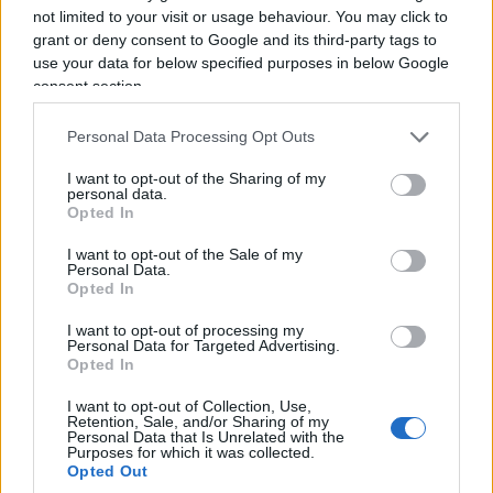
not limited to your visit or usage behaviour. You may click to
grant or deny consent to Google and its third-party tags to
use your data for below specified purposes in below Google
consent section.
Personal Data Processing Opt Outs
I want to opt-out of the Sharing of my
personal data.
Opted In
I want to opt-out of the Sale of my
Personal Data.
Opted In
Non è una tenzone tra Nord e Sud, ma tra lo Stato
e se stesso. Finché il voto misurerà la clemenza
I want to opt-out of processing my
Personal Data for Targeted Advertising.
della commissione e non il sapere del ragazzo,
Opted In
l’esame di Stato resterà una liturgia: solenne nella
I want to opt-out of Collection, Use,
forma, vacua nella sostanza. E ogni “todos
Retention, Sale, and/or Sharing of my
Personal Data that Is Unrelated with the
caballeros” pronunciato in aula sarà una
Purposes for which it was collected.
Opted Out
promessa tradita a chi ha studiato davvero.