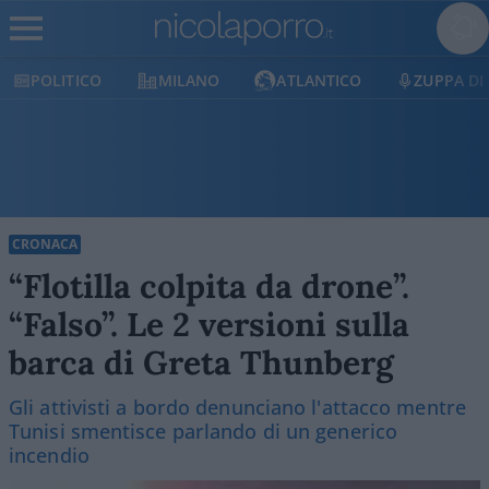
MILANO
ATLANTICO
ZUPPA DI PORRO
CRONACA
“Flotilla colpita da drone”.
“Falso”. Le 2 versioni sulla
barca di Greta Thunberg
Gli attivisti a bordo denunciano l'attacco mentre
Tunisi smentisce parlando di un generico
incendio