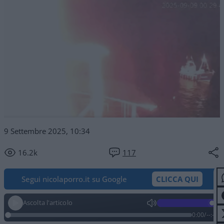
9 Settembre 2025, 10:34
16.2k
117
Segui nicolaporro.it su Google
CLICCA QUI
Ascolta l'articolo
0:00
/
--:--