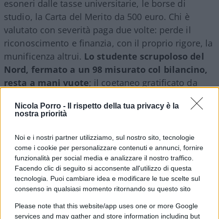
esoneri dalle tasse universitarie, le borse di
studio, la Carta del Merito da 500 euro. Chi è
valutato con severità paga due volte: perde il
riconoscimento e finanzia, con il proprio rigore, la
munificenza altrui.
Lo studente scrupoloso del
Nord, fermato a un 98 misurato col bilancino,
resta a mani vuote
; il coetaneo gratificato da
una commissione prodiga incassa bonus e
Nicola Porro -
Il rispetto della tua privacy è la
precedenze. E quei benefici non piovono dal cielo:
nostra priorità
attingono a fondi contingentati, per cui il
vantaggio immeritato di uno diventa il diritto
Noi e i nostri partner utilizziamo, sul nostro sito, tecnologie
negato di un altro. La meritocrazia, invocata come
come i cookie per personalizzare contenuti e annunci, fornire
funzionalità per social media e analizzare il nostro traffico.
totem, viene capovolta nel suo contrario:
premia
Facendo clic di seguito si acconsente all'utilizzo di questa
la larghezza del giudicante e non la
tecnologia. Puoi cambiare idea e modificare le tue scelte sul
competenza del giudicato
.
consenso in qualsiasi momento ritornando su questo sito
Please note that this website/app uses one or more Google
services and may gather and store information including but