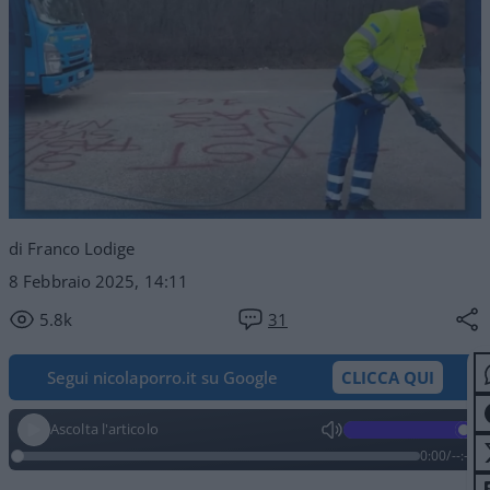
di Franco Lodige
8 Febbraio 2025, 14:11
5.8k
31
Segui nicolaporro.it su Google
CLICCA QUI
Ascolta l'articolo
0:00
/
--:--