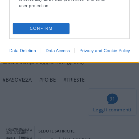
user protection.
Franco Lodige, 8 febbraio 2025
CONFIRM
Nicolaporro.it è anche su Whatsapp. È
Data Deletion
Data Access
Privacy and Cookie Policy
sufficiente
cliccare qui
per iscriversi al canale ed
essere sempre aggiornati (gratis)
#BASOVIZZA
#FOIBE
#TRIESTE
31
Leggi i commenti
SEDUTE SATIRICHE