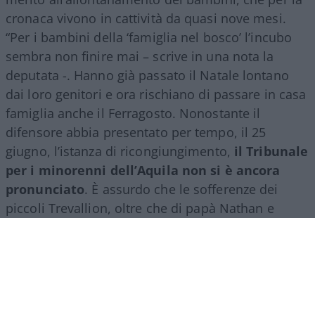
cronaca vivono in cattività da quasi nove mesi.
“Per i bambini della ‘famiglia nel bosco’ l’incubo
sembra non finire mai – scrive in una nota la
deputata -. Hanno già passato il Natale lontano
dai loro genitori e ora rischiano di passare in casa
famiglia anche il Ferragosto. Nonostante il
difensore abbia presentato per tempo, il 25
giugno, l’istanza di ricongiungimento,
il Tribunale
per i minorenni dell’Aquila non si è ancora
pronunciato
. È assurdo che le sofferenze dei
piccoli Trevallion, oltre che di papà Nathan e
mamma Catherine, debbano essere prolungate
oltre ogni limite ragionevole. A quanto risulta –
conclude la Brambilla – è scaduto anche il termine
per la presentazione di memorie. Manca solo la
decisione del tribunale”.