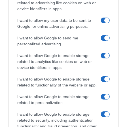
perché la
censura
è sempre dietro l’angolo. Ne sa
related to advertising like cookies on web or
device identifiers in apps.
qualcosa il senatore di FdI
Roberto Menia
,
relatore della legge 92/2004 che ha istituito il
I want to allow my user data to be sent to
Giorno del Ricordo avrebbe dovuto essere
Google for online advertising purposes.
presente ad un incontro sulle Foibe all’istituto
I want to allow Google to send me
superiore cine-tv Rossellini di Roma. Avrebbe
personalized advertising.
dovuto, dicevamo, perché di mezzo sono spuntati
I want to allow Google to enable storage
i collettivi rossi con le loro false verità e le loro
related to analytics like cookies on web or
teorie estremiste. L’incontro è stato ufficialmente
device identifiers in apps.
annullato per decisione della preside dell’istituto
I want to allow Google to enable storage
capitolino. “Storia già vista troppe volte” le parole
related to functionality of the website or app.
di Menia: “Le minacce, l’intolleranza e la violenza
prevalgono sulla libera espressione delle idee. Poi
I want to allow Google to enable storage
le istituzioni o chi porta la responsabilità delle
related to personalization.
decisioni preferisce sopportare e piegarsi. Ma poi
I want to allow Google to enable storage
non mi vengano a parlare di democrazia questi
related to security, including authentication
nuovi partigiani”. Guardia alta, sempre.
functionality and fraud prevention, and other