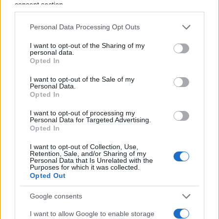
consent section.
ricordano il massacro delle foibe vengono
oltraggiati. L’obiettivo di questi estremisti è
Personal Data Processing Opt Outs
semplice: negare quanto accaduto, fare in modo
I want to opt-out of the Sharing of my
che non sia mai esistito. Ma episodi di questo tipo
personal data.
Opted In
non fanno che rinnovare la tragedia accaduta e
spingere chi ha vissuto quel dolore a raccontare la
I want to opt-out of the Sale of my
Personal Data.
verità. I diffusori della menzogna contano meno di
Opted In
zero, non sarà certamente un atto vandalico come
I want to opt-out of processing my
questo a spaventare.
Personal Data for Targeted Advertising.
Opted In
I want to opt-out of Collection, Use,
Retention, Sale, and/or Sharing of my
La condanna del centrodestra è perentoria e per
Personal Data that Is Unrelated with the
Purposes for which it was collected.
fortuna anche qualche esponente di sinistra, a
Opted Out
partire da Piero Fassino, ha denunciato l’accaduto
Google consents
con fermezza. Purtroppo sarà necessario fare
ancora i conti con episodi di questo tipo. Anche
I want to allow Google to enable storage