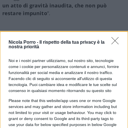
un atto di gravità inaudita, che non può
restare impunito
“.
Leggi anche:
Nicola Porro -
Il rispetto della tua privacy è la
nostra priorità
“Perdono per il silenzio colpevole”. La lezione di
Noi e i nostri partner utilizziamo, sul nostro sito, tecnologie
Meloni sulle Foibe
come i cookie per personalizzare contenuti e annunci, fornire
funzionalità per social media e analizzare il nostro traffico.
Facendo clic di seguito si acconsente all'utilizzo di questa
La vandalizzazione non può restare impunita, ha
tecnologia. Puoi cambiare idea e modificare le tue scelte sul
ragione la Meloni. Il perchè è semplice: questo
consenso in qualsiasi momento ritornando su questo sito
attacco rosso alla Foiba di Basovizza è
un’offesa
Please note that this website/app uses one or more Google
alla memoria e al dolore di un intero popolo
, è
services and may gather and store information including but
un modo per riaprire con violenza delle ferite mai
not limited to your visit or usage behaviour. You may click to
completamente rimarginate. Anche perchè non è
grant or deny consent to Google and its third-party tags to
use your data for below specified purposes in below Google
la prima volta che lapidi, luoghi e monumenti che