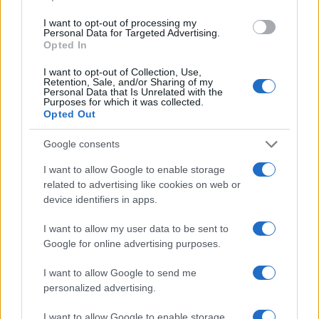
capo della polizia di una potenza occidentale
dimostra la mancanza di logica politica per non
I want to opt-out of processing my
Personal Data for Targeted Advertising.
dire di salute mentale della società organizzata.
Opted In
I want to opt-out of Collection, Use,
Retention, Sale, and/or Sharing of my
Personal Data that Is Unrelated with the
Per questo modo di procedere, a mandria pazza,
Purposes for which it was collected.
Opted Out
si proibisce tutto e si sostituisce con vertigini di
niente. L’individuo percepito, la creazione
Google consents
Stranamore,
l’utero noleggiato con donna ignota
I want to allow Google to enable storage
intorno
, la macchina che non è una macchina, è
related to advertising like cookies on web or
una navicella elettrica che prende fuoco, che
device identifiers in apps.
esplode, ma
un pugno di burocrati fanatici
la
I want to allow my user data to be sent to
impone su mandato di alcune lobby di petrolieri
Google for online advertising purposes.
che si riverginano in funzione affarista, i cosiddetti
I want to allow Google to send me
cappotti sulle case, la rivoluzione ecologica
personalized advertising.
dell’alienato
Timmermans
che vuole il ritorno allo
stato di natura dei dinosauri, i dieci o cento
I want to allow Google to enable storage