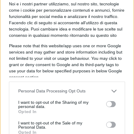
poliziotti dello stemma del Regno Unito
, la
Noi e i nostri partner utilizziamo, sul nostro sito, tecnologie
come i cookie per personalizzare contenuti e annunci, fornire
Union Jack con un bordino blu per ricordare gli
funzionalità per social media e analizzare il nostro traffico.
sbirri caduti in servizio.
Facendo clic di seguito si acconsente all'utilizzo di questa
tecnologia. Puoi cambiare idea e modificare le tue scelte sul
consenso in qualsiasi momento ritornando su questo sito
Nessuna fiaccola per loro, nessun cordoglio o
rispetto, i gendarmi sono vuoti a perdere, carne
Please note that this website/app uses one or more Google
services and may gather and store information including but
morta ancora in vita. Non si sa come, non si
not limited to your visit or usage behaviour. You may click to
capisce perché, ma al microcosmo gender dà
grant or deny consent to Google and its third-party tags to
fastidio, li fa sentire discriminati.
Un modo di
use your data for below specified purposes in below Google
consent section.
procedere demenziale
, che fa giustizia di oltre
duemila anni di logica da Aristotele a Godel, ma
Personal Data Processing Opt Outs
tanto la logica chi la rispetta più. Nel vale tutto si
può dire di tutto senza argomentarlo, con la pura
I want to opt-out of the Sharing of my
personal data.
forza della follia; neanche del numero, perché
Opted In
questi squilibrati restano infima minoranza, e già
I want to opt-out of the Sale of my
che si impongano, che possano condizionare il
Personal Data.
Opted In