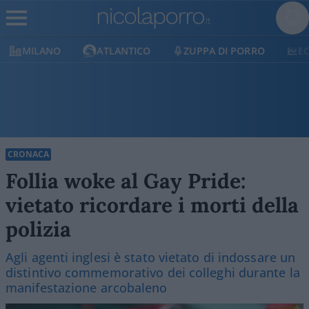
MILANO
ATLANTICO
ZUPPA DI PORRO
E
CRONACA
Follia woke al Gay Pride:
vietato ricordare i morti della
polizia
Agli agenti inglesi è stato vietato di indossare un
distintivo commemorativo dei colleghi durante la
manifestazione arcobaleno