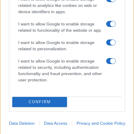
related to analytics like cookies on web or
miliardi di dosi di un preparato sperimentale che
device identifiers in apps.
non immunizza ma i cui effetti maligni si
risolvono negandoli.
I want to allow Google to enable storage
related to functionality of the website or app.
Che cosa vuole questo microcosmo o lobby
I want to allow Google to enable storage
gender che più la negano e più sta ovunque, nei
related to personalization.
media, nella politica, nella finanza e ogni mattina
I want to allow Google to enable storage
trova nuovi modi per scavare il pozzo della
related to security, including authentication
demenza? È semplice,
vogliono un mondo a loro
functionality and fraud prevention, and other
dimensione e sotto il loro controllo
. Pieno di
user protection.
nemici immaginari, di pretese irrealizzabili o
innaturali, di ossessioni non spiegabili come la
CONFIRM
sottile linea blu sulla bandiera britannica da
strappare dalle divise degli agenti. E li
accontentano, sapendo che non servirà a tenerli
Data Deletion
Data Access
Privacy and Cookie Policy
buoni, a farli ragionare.