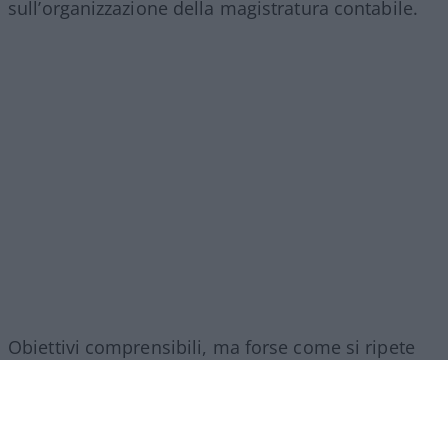
sull’organizzazione della magistratura contabile.
Obiettivi comprensibili, ma forse come si ripete
sempre in questi casi era l’occasione per fare di
più. I veri problemi della Corte non finiscono
infatti.,con la responsabilità erariale.
Ci sono