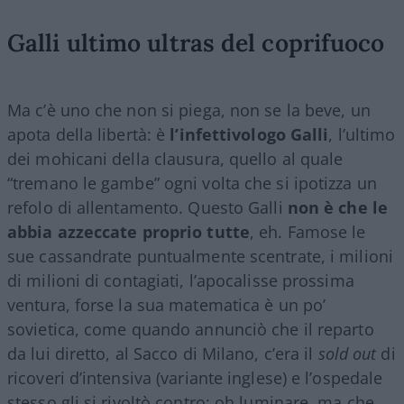
Galli ultimo ultras del coprifuoco
Ma c’è uno che non si piega, non se la beve, un
apota della libertà: è
l’infettivologo Galli
, l’ultimo
dei mohicani della clausura, quello al quale
“tremano le gambe” ogni volta che si ipotizza un
refolo di allentamento. Questo Galli
non è che le
abbia azzeccate proprio tutte
, eh. Famose le
sue cassandrate puntualmente scentrate, i milioni
di milioni di contagiati, l’apocalisse prossima
ventura, forse la sua matematica è un po’
sovietica, come quando annunciò che il reparto
da lui diretto, al Sacco di Milano, c’era il
sold out
di
ricoveri d’intensiva (variante inglese) e l’ospedale
stesso gli si rivoltò contro: oh luminare, ma che