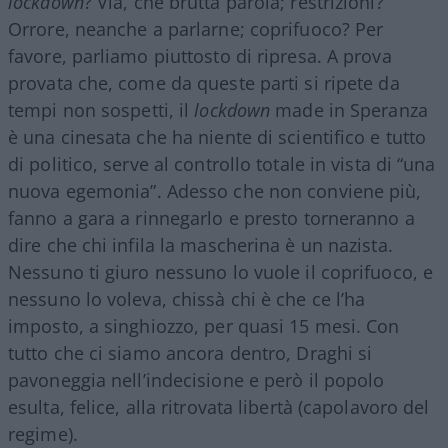
lockdown
? Via, che brutta parola; restrizioni?
Orrore, neanche a parlarne; coprifuoco? Per
favore, parliamo piuttosto di ripresa. A prova
provata che, come da queste parti si ripete da
tempi non sospetti, il
lockdown
made in Speranza
è una cinesata che ha niente di scientifico e tutto
di politico, serve al controllo totale in vista di “una
nuova egemonia”. Adesso che non conviene più,
fanno a gara a rinnegarlo e presto torneranno a
dire che chi infila la mascherina è un nazista.
Nessuno ti giuro nessuno lo vuole il coprifuoco, e
nessuno lo voleva, chissà chi è che ce l’ha
imposto, a singhiozzo, per quasi 15 mesi. Con
tutto che ci siamo ancora dentro, Draghi si
pavoneggia nell’indecisione e però il popolo
esulta, felice, alla ritrovata libertà (capolavoro del
regime).