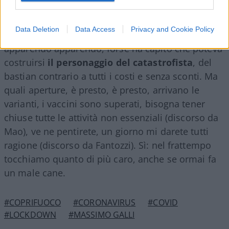
mediaticoscientifiche, ogni tanto il Nostro
annuncia un rehab, ma giusto il tempo che gli
Data Deletion
Data Access
Privacy and Cookie Policy
serve per passare da un canale all’altro. E,
apparendo apparendo, forse ha capito che poteva
costruirsi
il personaggio del catastrofista
, del
bastian contrario a tutti i costi e senza sconti. Ma
quali aperture, è presto, è presto, arrivano le
varianti, i vaccini sono superati, bisogna tener
chiuse tutte le attività non essenziali (discorso da
Mao), ve ne pentirete, un giorno mi darete tutti
ragione (discorso da Fantozzi). Sì: nel frattempo
tocchiamo quanto di più caro, anche se ormai fa
un male cane.
#COPRIFUOCO
#CORONAVIRUS
#COVID
#LOCKDOWN
#MASSIMO GALLI