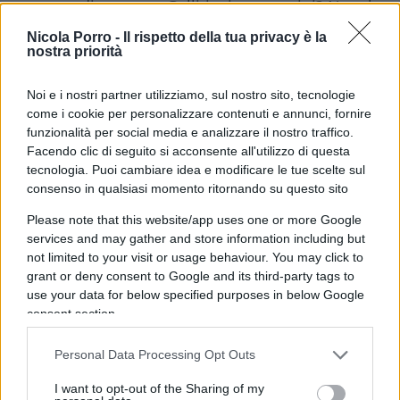
coerenza di sempre, Galli insiste: vaccini? Naaah,
pozioni superate, sparati così non servono a
Nicola Porro -
Il rispetto della tua privacy è la
nostra priorità
niente. Portare il coprifuoco a mezzanotte? Pazzi
incoscienti, allora ditelo che volete l’estinzione
Noi e i nostri partner utilizziamo, sul nostro sito, tecnologie
dell’umanità. Più rigorista di Le Tissier, che non
come i cookie per personalizzare contenuti e annunci, fornire
era uno scienziato ma un calciatore del
funzionalità per social media e analizzare il nostro traffico.
Southampton che dal dischetto non ne sbagliava
Facendo clic di seguito si acconsente all'utilizzo di questa
tecnologia. Puoi cambiare idea e modificare le tue scelte sul
uno (anzi, uno solo su 48 in carriera), Galli ha
consenso in qualsiasi momento ritornando su questo sito
appena scolpito dalla solita Gruber: “Quel che
Please note that this website/app uses one or more Google
abbiamo ora è un ottimo vaccino per un virus che
services and may gather and store information including but
girava un anno fa in Cina. Il panorama
not limited to your visit or usage behaviour. You may click to
attualmente si è molto variegato e questo rende
grant or deny consent to Google and its third-party tags to
difficile poter pensare con l’attuale vaccino di
use your data for below specified purposes in below Google
consent section.
raggiungere l’immunità di gregge
. Il lavoro
pubblicato sul NEJM del 5 maggio dice che il
Personal Data Processing Opt Outs
vaccino Pfizer ha il 97% di efficacia per evitare
I want to opt-out of the Sharing of my
cimitero, rianimazione e ospedale per qualsiasi