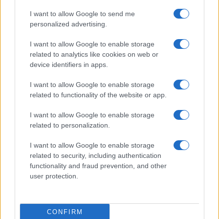
queste sono credenze stregonesche, la verità è
una sola, splende nel sol dell’avvenire, ed è la
I want to allow Google to send me
personalized advertising.
versione leninista aggiornata: il comunismo sono i
soviet più l’elettrificazione da filo spinato per chi
I want to allow Google to enable storage
esce.
Quantum mutatus ab illo!
, che all’inizio del
related to analytics like cookies on web or
device identifiers in apps.
gran casino, marzo 2020, predicava tutt’altra
supercazzola: “La malattia da noi difficilmente
I want to allow Google to enable storage
potrà diffondersi e l’esiguità del numero di casi
related to functionality of the website or app.
riscontrati, così come le modalità di come si sono
I want to allow Google to enable storage
manifestati, ci dà la dimensione del contenimento
related to personalization.
complessivo della problematica”. E so’ virologi,
con licenza di sfondone. Poi il Galli, che molti
I want to allow Google to enable storage
related to security, including authentication
farebbero volentieri allo spiedo, ha scoperto
le
functionality and fraud prevention, and other
delizie della tivù
, che è una droga, e ha
user protection.
cominciato a spararsi pere quotidiane, anche a
ritmi di tre o quattro al giorno. Sfrenato
sperimentatore di tutte le sovraesposizioni
CONFIRM