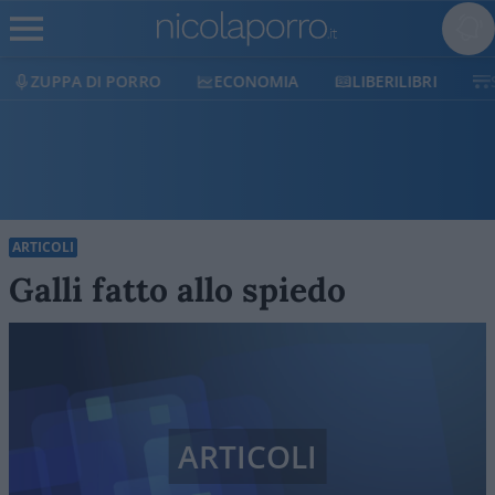
ECONOMIA
LIBERILIBRI
SHOP
SOSTIENICI
ARTICOLI
Galli fatto allo spiedo
ARTICOLI