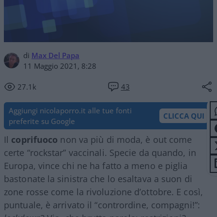
di
Max Del Papa
11 Maggio 2021, 8:28
27.1k
43
Aggiungi nicolaporro.it alle tue fonti
CLICCA QUI
preferite su Google
Il
coprifuoco
non va più di moda, è out come
certe “rockstar” vaccinali. Specie da quando, in
Europa, vince chi ne ha fatto a meno e piglia
bastonate la sinistra che lo esaltava a suon di
zone rosse come la rivoluzione d’ottobre. E così,
puntuale, è arrivato il “contrordine, compagni!”: