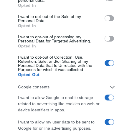
personal data.
variante [ma] se consideriamo l’infezione con la
Opted In
variante sudafricana la percentuale di efficacia è
I want to opt-out of the Sale of my
molto inferiore. La domanda è: con questo
Personal Data.
Opted In
vaccino otteniamo l’immunità di gregge,
riusciamo a non far circolare il virus? La risposta è
I want to opt-out of processing my
Personal Data for Targeted Advertising.
probabilmente no”.
Opted In
I want to opt-out of Collection, Use,
Virologi con licenza di sfondone
Retention, Sale, and/or Sharing of my
Personal Data that Is Unrelated with the
Purposes for which it was collected.
Opted Out
La domanda è:
quousque tandem
,
Galli
abutere
Google consents
due palle nostre? Perché la sua è probabilmente
I want to allow Google to enable storage
una supercazzola, ma il senso è chiaro: tutti
related to advertising like cookies on web or
dentro, tutti fermi, nessuno muova un muscolo
device identifiers in apps.
del viso, come diceva il prof. Muscolo di Gian
I want to allow my user data to be sent to
Burrasca. E pazienza se d’estate il virus cede,
Google for online advertising purposes.