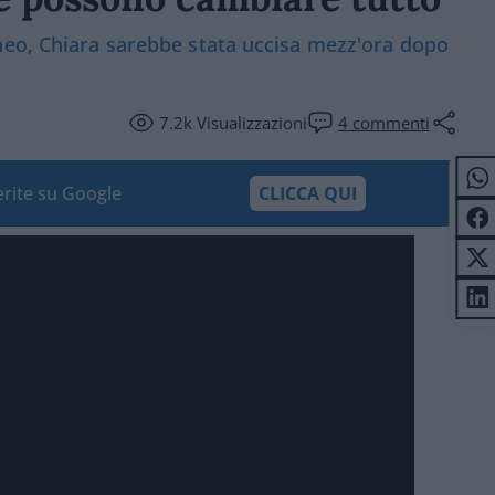
neo, Chiara sarebbe stata uccisa mezz'ora dopo
7.2k
Visualizzazioni
4
commenti
ferite su Google
CLICCA QUI