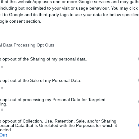
 that this website/app uses one or more Google services and may gath
including but not limited to your visit or usage behaviour. You may click 
 to Google and its third-party tags to use your data for below specifi
22.4k
Visualizzazioni
ogle consent section.
l Data Processing Opt Outs
o opt-out of the Sharing of my personal data.
In
o opt-out of the Sale of my Personal Data.
In
iato il flusso informativo”. E questo ha
to opt-out of processing my Personal Data for Targeted
ing.
golo
, Chief Corporate Affairs,
In
l Gruppo Ferrovie dello Stato Italiane, non
o opt-out of Collection, Use, Retention, Sale, and/or Sharing
 le gestisce quotidianamente attraverso il
ersonal Data that Is Unrelated with the Purposes for which it
lected.
ssere protagonisti dell’informazione, prima
Out