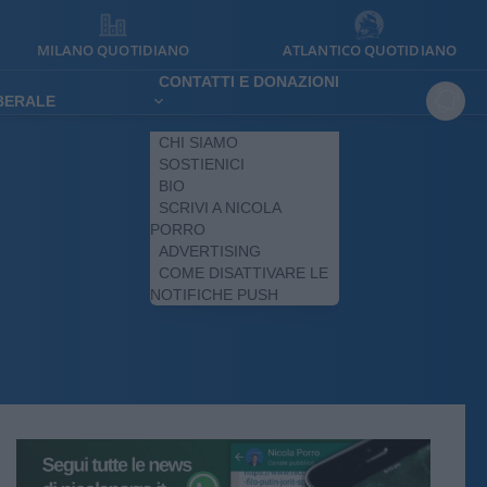
MILANO QUOTIDIANO
ATLANTICO QUOTIDIANO
CONTATTI E DONAZIONI
IBERALE
CHI SIAMO
SOSTIENICI
BIO
SCRIVI A NICOLA
PORRO
ADVERTISING
COME DISATTIVARE LE
NOTIFICHE PUSH