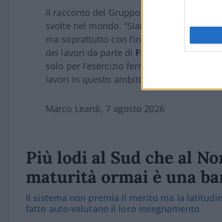
Il racconto del Gruppo Fs, ha aggiunto l’esp
svolte nel mondo. “Siamo molto presenti al
ma soprattutto con l’ingegneria: la metrop
dei lavori da parte di
FS Engeneering
. Si
solo per l’esercizio ferroviario ma anche p
lavori in questo ambito”.
Marco Leardi, 7 agosto 2026
Più lodi al Sud che al Nor
maturità ormai è una bar
Il sistema non premia il merito ma la latitudine
fatto auto-valutano il loro insegnamento