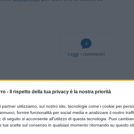
4
Leggi i commenti
rro -
Il rispetto della tua privacy è la nostra priorità
a Firenze? Così abbiamo
ri partner utilizziamo, sul nostro sito, tecnologie come i cookie per pers
ssari”
annunci, fornire funzionalità per social media e analizzare il nostro traff
 di seguito si acconsente all'utilizzo di questa tecnologia. Puoi cambiar
 Communication & Sustainability Officer del
e tue scelte sul consenso in qualsiasi momento ritornando su questo si
porro.it: "La comunicazione digitale ha