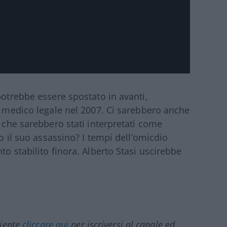
potrebbe essere spostato in avanti,
al medico legale nel 2007. Ci sarebbero anche
a che sarebbero stati interpretati come
ro il suo assassino? I tempi dell’omicdio
to stabilito finora. Alberto Stasi uscirebbe
ciente
cliccare qui
per iscriversi al canale ed