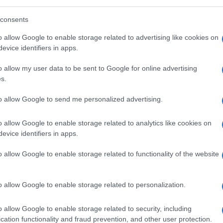
ambiato il paradigma della comunicazione,
me la nostra che muove ogni giorno 10mila
consents
questo momento fa i conti anche con 1300
o allow Google to enable storage related to advertising like cookies on
farlo subito, perché i tre capisaldi sono la
evice identifiers in apps.
abilità”, ha spiegato lo stesso Inchingolo a
o allow my user data to be sent to Google for online advertising
s.
gia è avvenuta con la recente sostituzione
to allow Google to send me personalized advertising.
renze, imponente operazione che ha
o allow Google to enable storage related to analytics like cookies on
circolazione. “Abbiamo spiegato che
quel
evice identifiers in apps.
 e l’efficienza della rete
, lo abbiamo
come questo avveniva, con una gru da
o allow Google to enable storage related to functionality of the website
i, che ha fatto un intervento anche
 saputo cosa stava accadendo ma hanno
o allow Google to enable storage related to personalization.
 nostra ingegneria”, ha raccontato
o allow Google to enable storage related to security, including
cation functionality and fraud prevention, and other user protection.