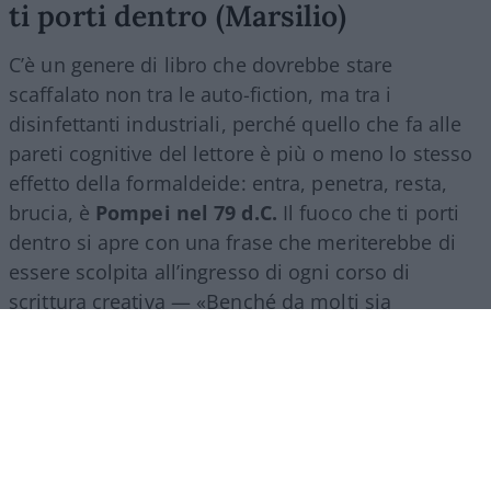
ti porti dentro (Marsilio)
C’è un genere di libro che dovrebbe stare
scaffalato non tra le auto-fiction, ma tra i
disinfettanti industriali, perché quello che fa alle
pareti cognitive del lettore è più o meno lo stesso
effetto della formaldeide: entra, penetra, resta,
brucia, è
Pompei nel 79 d.C.
Il fuoco che ti porti
dentro si apre con una frase che meriterebbe di
essere scolpita all’ingresso di ogni corso di
scrittura creativa — «Benché da molti sia
considerata una bella donna, mia madre puzza»
— e da lì in poi non concede tregua.