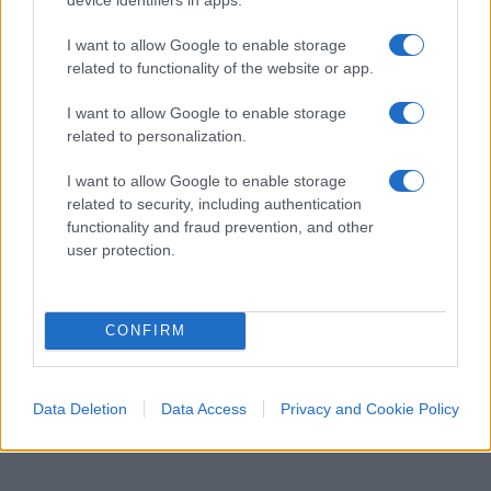
contaminazione non sarebbe una notizia da
riferire en passant, quasi a legittimare l’esito
I want to allow Google to enable storage
related to functionality of the website or app.
processuale, ma un’ulteriore macchia atta a
delineare un iter di indagine apocalittico.
I want to allow Google to enable storage
related to personalization.
La scientifica, anziché seguire protocolli rigorosi,
I want to allow Google to enable storage
ha utilizzato strumenti inadeguati, agito senza
related to security, including authentication
alcuna cautela e consentito un livello di
functionality and fraud prevention, and other
user protection.
approssimazione incompatibile con un’indagine.
Le conseguenze sono gravissime
: oggi non
sappiamo se Stasi sia davvero colpevole, se ci sia
CONFIRM
un colpevole mai indagato, o se la verità sia ormai
per sempre compromessa. È una sconfitta dello
Stato su tutta la linea.
Data Deletion
Data Access
Privacy and Cookie Policy