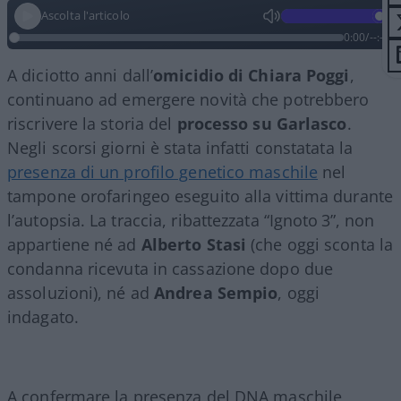
Ascolta l'articolo
0:00
/
--:--
A diciotto anni dall’
omicidio di Chiara Poggi
,
continuano ad emergere novità che potrebbero
riscrivere la storia del
processo su Garlasco
.
Negli scorsi giorni è stata infatti constatata la
presenza di un profilo genetico maschile
nel
tampone orofaringeo eseguito alla vittima durante
l’autopsia. La traccia, ribattezzata “Ignoto 3”, non
appartiene né ad
Alberto Stasi
(che oggi sconta la
condanna ricevuta in cassazione dopo due
assoluzioni), né ad
Andrea Sempio
, oggi
indagato.
A confermare la presenza del DNA maschile