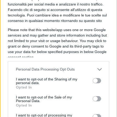
funzionalità per social media e analizzare il nostro traffico.
Benché la nuova perizia abbia dunque
Facendo clic di seguito si acconsente all'utilizzo di questa
scongiurato con tutta probabilità la presenza del
tecnologia. Puoi cambiare idea e modificare le tue scelte sul
consenso in qualsiasi momento ritornando su questo sito
DNA del killer
, certamente non giustifica il
nessun caso il modus operandi degli inquirenti
Please note that this website/app uses one or more Google
sulla scena del crimine e in laboratorio. Sin dalle
services and may gather and store information including but
not limited to your visit or usage behaviour. You may click to
prime ore successive al delitto, le forze dell’ordine
grant or deny consent to Google and its third-party tags to
dimostrarono un livello di incapacità procedurale
use your data for below specified purposes in below Google
sconcertante. Venticinque persone entrarono
consent section.
nella villetta senza calzari o protezioni,
Personal Data Processing Opt Outs
compromettendo irrimediabilmente la scena del
crimine.
Nessuno pensò di isolare l’ambiente
e
I want to opt-out of the Sharing of my
personal data.
alcuni periti prelevarono le prove addirittura
Opted In
senza
guanti
. Il cadavere venne spostato,
I want to opt-out of the Sale of my
cancellando col sangue della vittima potenziali
Personal Data.
Opted In
impronte, mentre un gatto domestico fu libero di
circolare tra gli oggetti. Le scarpe di Stasi
vennero
I want to opt-out of processing my