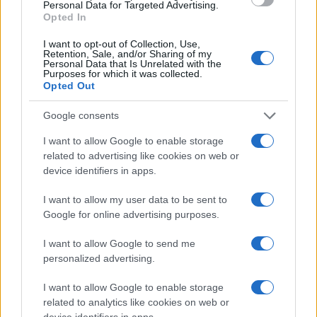
Personal Data for Targeted Advertising.
sequestrate due giorni dopo
, rendendo le analisi
Opted In
sulle suole pressoché inutili.
I want to opt-out of Collection, Use,
Retention, Sale, and/or Sharing of my
Personal Data that Is Unrelated with the
Leggi anche:
Purposes for which it was collected.
Opted Out
La domanda decisiva su Garlasco
Google consents
Garlasco, la pista mai battuta: e se il colpevole
I want to allow Google to enable storage
fosse tra chi indagava?
related to advertising like cookies on web or
device identifiers in apps.
I want to allow my user data to be sent to
Il caso Garlasco è oggi il simbolo di un fallimento
Google for online advertising purposes.
giudiziario e investigativo devastante. Il fatto che,
I want to allow Google to send me
nel 2025, si parli ancora di “Ignoto 3” dopo quasi
personalized advertising.
vent’anni, dimostra che chi doveva cercare la
I want to allow Google to enable storage
verità ha disperso, oscurato e alterato prove
related to analytics like cookies on web or
decisive. E soprattutto, un’eventuale, ennesima,
device identifiers in apps.