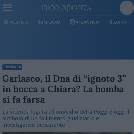
MILANO
ATLANTICO
ZUPPA DI PORRO
E
CRONACA
Garlasco, il Dna di “ignoto 3”
in bocca a Chiara? La bomba
si fa farsa
La vicenda legata all'omicidio della Poggi è oggi il
simbolo di un fallimento giudiziario e
investigativo devastante