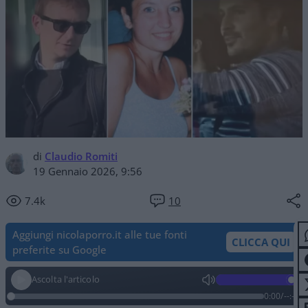
di
Claudio Romiti
19 Gennaio 2026, 9:56
7.4k
10
Aggiungi nicolaporro.it alle tue fonti
CLICCA QUI
preferite su Google
Ascolta l'articolo
0:00
/
--:--