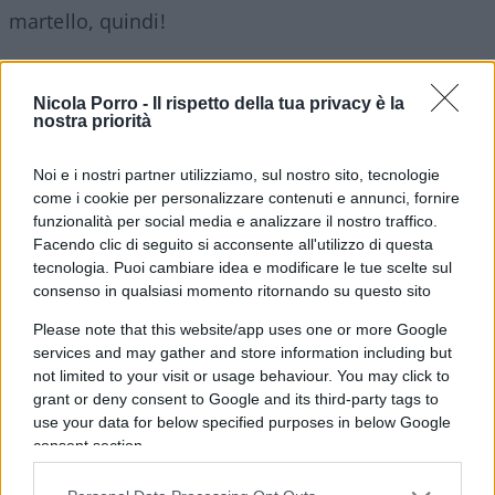
martello, quindi!
Nicola Porro -
Il rispetto della tua privacy è la
Ma non basta, su una altra questione a cui
nostra priorità
neppure la “sacra” sentenza di condanna è riuscita
Noi e i nostri partner utilizziamo, sul nostro sito, tecnologie
da fornire una spiegazione accettabile, ovvero la
come i cookie per personalizzare contenuti e annunci, fornire
presenza di quattro capelli nel lavandino del
funzionalità per social media e analizzare il nostro traffico.
bagno, malgrado si stabilì che lo stesso lavandino
Facendo clic di seguito si acconsente all'utilizzo di questa
fu lavato accuratamente. Ebbene Capra si è
tecnologia. Puoi cambiare idea e modificare le tue scelte sul
consenso in qualsiasi momento ritornando su questo sito
letteralmente superato sul piano della fantasia,
facendo concorrenza al celebre Lewis Carrol,
Please note that this website/app uses one or more Google
services and may gather and store information including but
autore dell’altrettanto celebre Le avventure dei
not limited to your visit or usage behaviour. You may click to
Alice nel Paese delle Meraviglie. A suo parere
grant or deny consent to Google and its third-party tags to
Stasi,
oltre ripulirsi del sangue
, avrebbe anche
use your data for below specified purposes in below Google
sciacquato la presunta arma del delitto
, sulla
consent section.
cui superficie erano evidentemente rimasti