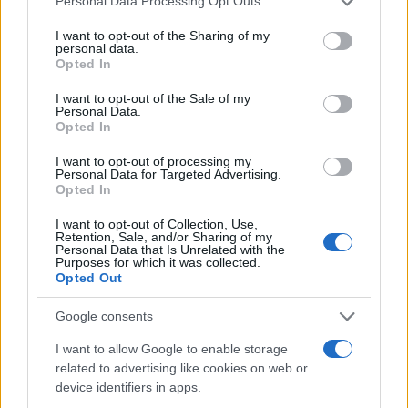
Personal Data Processing Opt Outs
attaccati i capelli. Solo che, dobbiamo aggiungere,
il “criminale” è stato così abile da eliminare con
I want to opt-out of the Sharing of my
personal data.
cura ogni traccia ematica dagli stessi 4 capelli, dal
Opted In
momento essi hanno dato esito negativo sia al
I want to opt-out of the Sale of my
Luminol che al Combur test.
Personal Data.
Opted In
Dopodiché, a stretto giro di tempo, è piombata
I want to opt-out of processing my
Personal Data for Targeted Advertising.
come una saetta la consulenza dei periti
Opted In
informatici della parte civile, con la quale si è
I want to opt-out of Collection, Use,
cercato di smentire quanto Occhetti e Porta, periti
Retention, Sale, and/or Sharing of my
Personal Data that Is Unrelated with the
del giudice del primo grado, che in questi giorni
Purposes for which it was collected.
Opted Out
avrebbero dimostrato,
utilizzando un software di
ultima generazione
, che la povera Chiara Poggi, la
Google consents
sera precedente al delitto, nei pochi minuti in cui
I want to allow Google to enable storage
Stasi si assentò per accudire il suo cane
, non
related to advertising like cookies on web or
ha aperto la famosa cartella contenente i file
device identifiers in apps.
pornografici, mentre lavorava sul Pc del fidanzato