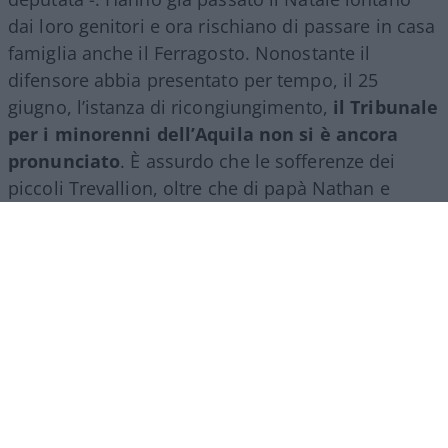
dai loro genitori e ora rischiano di passare in casa
famiglia anche il Ferragosto. Nonostante il
difensore abbia presentato per tempo, il 25
giugno, l’istanza di ricongiungimento,
il Tribunale
per i minorenni dell’Aquila non si è ancora
pronunciato
. È assurdo che le sofferenze dei
piccoli Trevallion, oltre che di papà Nathan e
mamma Catherine, debbano essere prolungate
oltre ogni limite ragionevole. A quanto risulta –
conclude la Brambilla – è scaduto anche il termine
per la presentazione di memorie. Manca solo la
decisione del tribunale”.