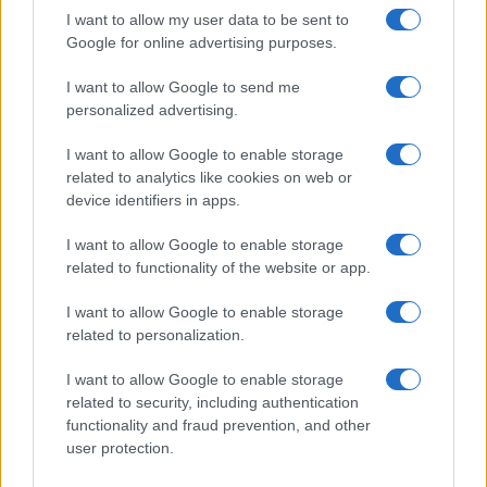
I want to allow my user data to be sent to
per aiutarlo a completare la tesi di laurea.
Google for online advertising purposes.
I want to allow Google to send me
personalized advertising.
Secondo questa nuova consulenza, che una certa
parte dell’informazione ha avvalorato con il
I want to allow Google to enable storage
related to analytics like cookies on web or
crisma della certezza assoluta, la vittima avrebbe
device identifiers in apps.
aperto tale cartella, definita “Militare”, per ben 15
secondi, per poi concentrarsi su altri contenuti,
I want to allow Google to enable storage
related to functionality of the website or app.
tra cui le foto della sua ultima vacanza in
Inghilterra insieme al suo fidanzato.
I want to allow Google to enable storage
related to personalization.
Eppure, anche in questo caso galeotta sembra
I want to allow Google to enable storage
essere, sempre secondo gli inquisitori della parte
related to security, including authentication
civile, una foto in particolare, dove si vede una
functionality and fraud prevention, and other
user protection.
ragazza di spalle che indossa un tanga abbastanza
succinto. In questo senso, sempre secondo