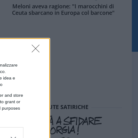
Meloni aveva ragione: "I marocchini di
Ceuta sbarcano in Europa col barcone"
onalizzare
ico.
e idea e
to
er and store
to grant or
SEDUTE SATIRICHE
ed purposes