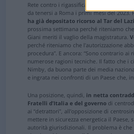
Rete contro i rigassificatori e depositi G
da tenersi a Roma i primi mesi del 2023. P
ha già depositato ricorso al Tar
del Laz
prossima settimana perché riteniamo che 
Giani meriti il vaglio della magistratura.
V
perché riteniamo che l’autorizzazione abbi
procedura”. E ancora: “Sono contrario ai r
numerose ragioni tecniche. Il fatto che i c
Nimby, da buona parte dei media nazional
e ingrata nei confronti di un Paese che, inv
Una posizione, quindi,
in netta contradd
Fratelli d’Italia e del governo
di centrod
ai “detrattori”, all’opposizione di centrosi
mettere in sicurezza energetica il Paese, s
autorità giurisdizionali. Il problema è ch