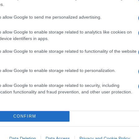
o giugno.
s.
to allow Google to send me personalized advertising.
o allow Google to enable storage related to analytics like cookies on
ndaco di Fdi, Francesco Ferrari, direbbe di
evice identifiers in apps.
vo sono i rischi sanitari per la popolazione
ano impianti “
a rischio di incidente
o allow Google to enable storage related to functionality of the website
pecializzato in campo energetico, Nicola
 un rilevante
impatto ambientale,
o allow Google to enable storage related to personalization.
 un rigassificatore che non sarebbe
o, visti i lunghissimi tempi (fino a tre
o allow Google to enable storage related to security, including
cation functionality and fraud prevention, and other user protection.
CONFIRM
 a Livorno dell’assemblea nazionale della
Data Deletion
Data Access
Privacy and Cookie Policy