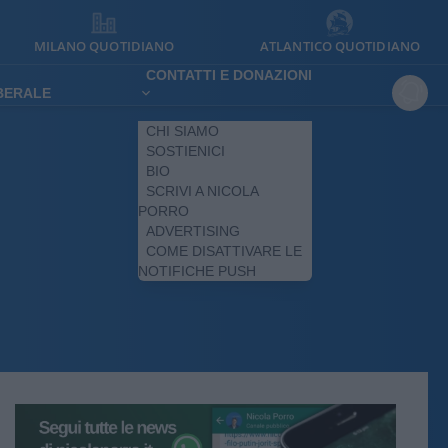
MILANO QUOTIDIANO
ATLANTICO QUOTIDIANO
CONTATTI E DONAZIONI
IBERALE
CHI SIAMO
SOSTIENICI
BIO
SCRIVI A NICOLA
PORRO
ADVERTISING
COME DISATTIVARE LE
NOTIFICHE PUSH