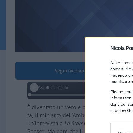
Nicola Po
Noi e i nost
contenuti e 
Segui nicolaporro.it su Google
Facendo clic
modificare l
Ascolta l'articolo
Please note
information 
deny consent
È diventato un vero e proprio caso politico
in below Go
fa, il ministro dell’Ambiente e della Sicur
un’intervista a
La Stampa
, ha confermato c
Paese”. Ma pare che il centrodestra debba