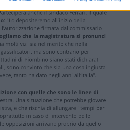
nl, che intende proporre una manifestazione
arteciperà anche il sindaco Ferrari, il quale
io
: “Lo depositeremo all’inizio della
l’autorizzazione firmata dal commissario
ogliamo che la magistratura si pronunci
a molti vizi sia nel merito che nella
igassificatori, ma sono contrario per
ittadini di Piombino siano stati dichiarati
i, sono convinto che sia una cosa ingiusta
ece, tanto ha dato negli anni all’Italia”.
izione con quelle che sono le linee di
estra. Una situazione che potrebbe giovare
nistra, e che rischia di allungare i tempi per
oprattutto in caso di intervento delle
e le opposizioni arrivano proprio da quello