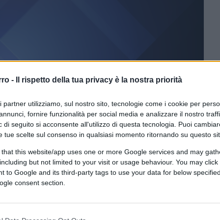
rro -
Il rispetto della tua privacy è la nostra priorità
ri partner utilizziamo, sul nostro sito, tecnologie come i cookie per pers
annunci, fornire funzionalità per social media e analizzare il nostro traff
CLICCA QUI
 di seguito si acconsente all'utilizzo di questa tecnologia. Puoi cambiar
e tue scelte sul consenso in qualsiasi momento ritornando su questo si
 that this website/app uses one or more Google services and may gath
0:00
/
--:--
including but not limited to your visit or usage behaviour. You may click 
 to Google and its third-party tags to use your data for below specifi
 il rigassificatore di Piombino. Pochi giorni
ogle consent section.
ezza Energetica,
Gilberto Pichetto Fratin
, in
he il rigassificatore si farà “perché serve al
 superare ancora un ostacolo inaspettato: il