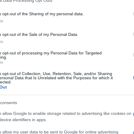
l Data Processing Opt Outs
i Fratelli d’Italia.
o opt-out of the Sharing of my personal data.
In
e
o opt-out of the Sale of my Personal Data.
In
ebbe una capacità pari a 170mila metri cubi
to opt-out of processing my Personal Data for Targeted
e ad
una capacità di rigassificazione di 5
ing.
 strategiche per il governo Meloni, che
In
stop definitivo delle forniture provenienti
o opt-out of Collection, Use, Retention, Sale, and/or Sharing
ersonal Data that Is Unrelated with the Purposes for which it
à stato messo (parzialmente) al riparo,
lected.
lgerine
, Nazione con cui l’Italia gode di
Out
 proprio perché il nostro Paese rimarrebbe,
i, e quindi ricattabile in qualsiasi momento.
consents
catore di Piombino potrebbe limitare la
o allow Google to enable storage related to advertising like cookies on
niture esterne. Un’opportunità diventata un
evice identifiers in apps.
Draghi, quando Snam acquistò la nave Golar
o allow my user data to be sent to Google for online advertising