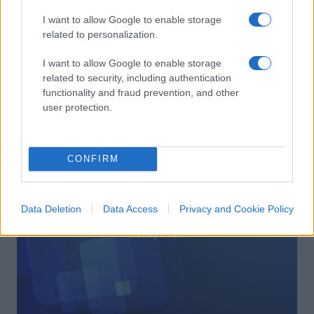
I want to allow Google to enable storage
related to personalization.
Come funziona il rigassificatore (e
perché va fatto proprio a Piombino)
I want to allow Google to enable storage
related to security, including authentication
functionality and fraud prevention, and other
di
Giuseppe De Lorenzo
18.5k
user protection.
28 Agosto 2022, 12:43
CONFIRM
Data Deletion
Data Access
Privacy and Cookie Policy
nicolaporro.it