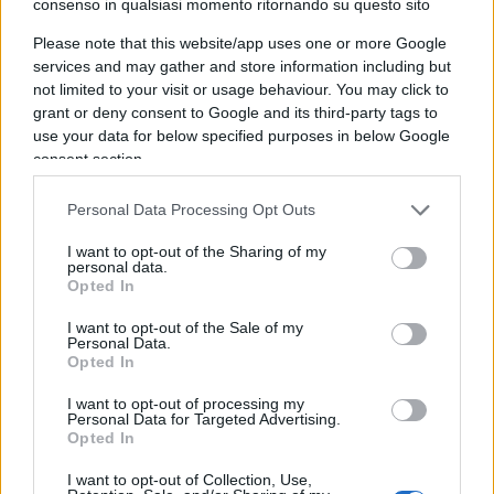
consenso in qualsiasi momento ritornando su questo sito
Please note that this website/app uses one or more Google
services and may gather and store information including but
Rigassificatore di Piombino, la
not limited to your visit or usage behaviour. You may click to
svolta di Meloni: “Cosa faremo”
grant or deny consent to Google and its third-party tags to
use your data for below specified purposes in below Google
consent section.
di
Redazione
15.3k
30 Agosto 2022, 18:56
Personal Data Processing Opt Outs
I want to opt-out of the Sharing of my
personal data.
Opted In
I want to opt-out of the Sale of my
Personal Data.
Opted In
nicolaporro.it
I want to opt-out of processing my
Personal Data for Targeted Advertising.
Opted In
I want to opt-out of Collection, Use,