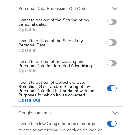
annunciato l’intenzione di aprire un nuovo sito di
Personal Data Processing Opt Outs
arricchimento e potenziare le centrifughe di
Fordow con macchinari di ultima generazione.
I want to opt-out of the Sharing of my
personal data.
L’Iran continua a sostenere, come un mantra
Opted In
sempre più difficile da difendere, che il proprio
I want to opt-out of the Sale of my
programma nucleare ha scopi esclusivamente
Personal Data.
Opted In
civili. Eppure, da quando nel 2018
l’amministrazione Trump ha ritirato gli Stati Uniti
I want to opt-out of processing my
Personal Data for Targeted Advertising.
dallo storico accordo del 2015 (il famoso Jcpoa,
Opted In
siglato con le principali potenze mondiali), la
I want to opt-out of Collection, Use,
Repubblica islamica ha ripreso a violare
Retention, Sale, and/or Sharing of my
Personal Data that Is Unrelated with the
sistematicamente i limiti previsti per
Purposes for which it was collected.
l’arricchimento dell’uranio.
Opted Out
Google consents
I want to allow Google to enable storage
I
negoziati per una nuova intesa
con
related to advertising like cookies on web or
Washington erano già in salita. Ora sembrano