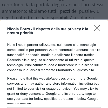
certo fuori dalla portata degli iraniani. Loro stessi
ammettono: abbiamo tutti i pezzi del puzzle». E
oggi ha offerto la sua disponibilità a volare a
Teheran per ispezionare il sito di Natanz, mentre
Nicola Porro -
Il rispetto della tua privacy è la
gli impianti di Fordow e Isfahan – almeno per ora
nostra priorità
– sono rimasti fuori dal mirino. La frase chiave del
report, che a Gerusalemme suona come musica
Noi e i nostri partner utilizziamo, sul nostro sito, tecnologie
per le orecchie di Netanyahu, è chiara: l’Agenzia
come i cookie per personalizzare contenuti e annunci, fornire
funzionalità per social media e analizzare il nostro traffico.
non può garantire che il programma nucleare
Facendo clic di seguito si acconsente all'utilizzo di questa
iraniano sia esclusivamente pacifico. Una formula
tecnologia. Puoi cambiare idea e modificare le tue scelte sul
che, di fatto, ha spalancato la porta a
un’azione
consenso in qualsiasi momento ritornando su questo sito
preventiva.
Please note that this website/app uses one or more Google
services and may gather and store information including but
not limited to your visit or usage behaviour. You may click to
Ovviamente
la reazione di Teheran
è stata
grant or deny consent to Google and its third-party tags to
immediata: la risoluzione è stata definita
use your data for below specified purposes in below Google
«politica», e come risposta il governo iraniano ha
consent section.