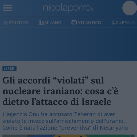
TICO
MILANO
ATLANTICO
ZUPPA DI PORRO
ESTERI
Gli accordi “violati” sul
nucleare iraniano: cosa c’è
dietro l’attacco di Israele
L'agenzia Onu ha accusato Teheran di aver
violato le intese sull'arricchimento dell'uranio.
Come è nata l'azione "preventiva" di Netanyahu