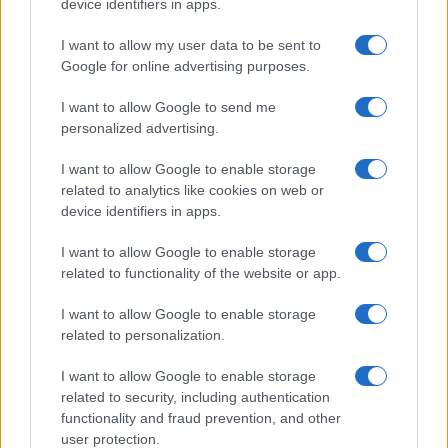
device identifiers in apps.
definitivamente tramontati: il sesto round dei
I want to allow my user data to be sent to
colloqui, previsto per domenica in Oman, è stato
Google for online advertising purposes.
annullato. A confermarlo, il ministro degli Esteri
iraniano Abbas Araghchi, che accusa l’Occidente
I want to allow Google to send me
personalized advertising.
di minare il dialogo con pressioni «inaccettabili».
Ma ormai il tempo delle trattative sembra
I want to allow Google to enable storage
scaduto. Netanyahu è convinto da anni che l’unico
related to analytics like cookies on web or
device identifiers in apps.
modo per fermare l’atomica degli ayatollah sia
uno solo: colpirli prima che sia troppo tardi.
I want to allow Google to enable storage
related to functionality of the website or app.
Anche Bruxelles ha preso posizione. L’
Unione
I want to allow Google to enable storage
europea
“sostiene la risoluzione adottata dal
related to personalization.
consiglio dell’Agenzia internazionale per l’energia
I want to allow Google to enable storage
atomica (Aiea) che invita l’Iran a ristabilire una
related to security, including authentication
piena cooperazione con l’Agenzia e a rispettare
functionality and fraud prevention, and other
integralmente i propri obblighi”. Il portavoce della
user protection.