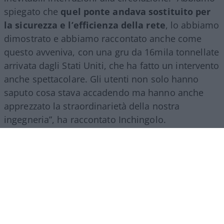
spiegato che
quel ponte andava sostituito per
la sicurezza e l’efficienza della rete
, lo abbiamo
dimostrato e abbiamo raccontato anche come
questo avveniva, con una gru da 16mila tonnellate
arrivata dagli Stati Uniti, che ha fatto un intervento
anche spettacolare. Gli utenti non solo hanno
saputo cosa stava accadendo ma hanno anche
apprezzato la straordinarietà della nostra
ingegneria”, ha raccontato Inchingolo.
Il racconto del Gruppo Fs, ha aggiunto l’esperto, si
estende poi a tutte le attività svolte nel mondo.
“Siamo molto presenti all’estero, lo facciamo con
il trasporto treni ma soprattutto con l’ingegneria:
la metropolitana di Riad è stata fatta con la
direzione dei lavori da parte di
FS Engeneering
.