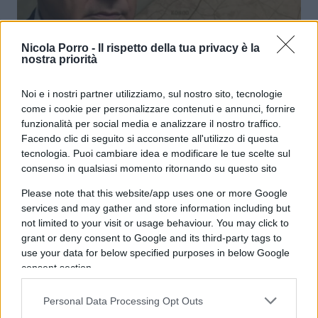
Nicola Porro -
Il rispetto della tua privacy è la
Perché equiparare Israele alla
nostra priorità
Russia è una sciocchezza
Noi e i nostri partner utilizziamo, sul nostro sito, tecnologie
come i cookie per personalizzare contenuti e annunci, fornire
di
Nathan Greppi
3.8k
funzionalità per social media e analizzare il nostro traffico.
4 Luglio 2026, 5:57
Facendo clic di seguito si acconsente all'utilizzo di questa
tecnologia. Puoi cambiare idea e modificare le tue scelte sul
consenso in qualsiasi momento ritornando su questo sito
Please note that this website/app uses one or more Google
services and may gather and store information including but
not limited to your visit or usage behaviour. You may click to
grant or deny consent to Google and its third-party tags to
use your data for below specified purposes in below Google
consent section.
Personal Data Processing Opt Outs