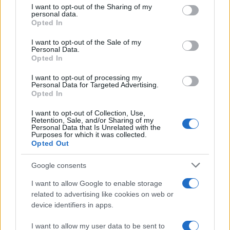
I want to opt-out of the Sharing of my
personal data.
Opted In
Tutti criticano l’accordo, ma
intanto l’Iran ha preso una lezione
I want to opt-out of the Sale of my
Personal Data.
devastante
Opted In
I want to opt-out of processing my
di
Andrea B. Nardi
Personal Data for Targeted Advertising.
6.2k
Opted In
19 Giugno 2026, 5:53
I want to opt-out of Collection, Use,
Retention, Sale, and/or Sharing of my
Personal Data that Is Unrelated with the
Purposes for which it was collected.
Opted Out
Google consents
I want to allow Google to enable storage
related to advertising like cookies on web or
device identifiers in apps.
I want to allow my user data to be sent to