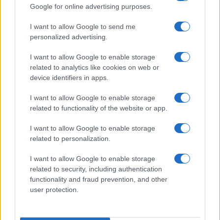
Google for online advertising purposes.
Gli odiatori di Trump già
I want to allow Google to send me
personalized advertising.
festeggiano, ma la realtà dice altro
I want to allow Google to enable storage
related to analytics like cookies on web or
di
Andrea B. Nardi
4.6k
device identifiers in apps.
16 Giugno 2026, 5:58
I want to allow Google to enable storage
related to functionality of the website or app.
I want to allow Google to enable storage
related to personalization.
I want to allow Google to enable storage
related to security, including authentication
functionality and fraud prevention, and other
user protection.