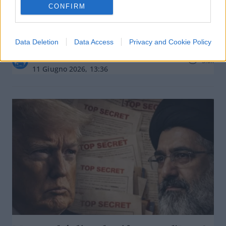
CONFIRM
Belfast: guerra civile nel nostro
futuro? Stasera Red Pill episodio 82
Data Deletion
Data Access
Privacy and Cookie Policy
di
Atlantico Quotidiano
3.6k
11 Giugno 2026, 13:36