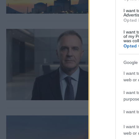
I want 
Advertis
Opted 
I want t
of my P
was col
Opted 
Google 
I want t
web or d
I want t
purpose
I want 
I want t
web or d