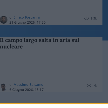
di
Enrico Foscarini
3.5k
21 Giugno 2026, 17:30
Il campo largo salta in aria sul
nucleare
di
Massimo Balsamo
7k
6 Giugno 2026, 15:17
Arriva il nucleare? Via libera alla