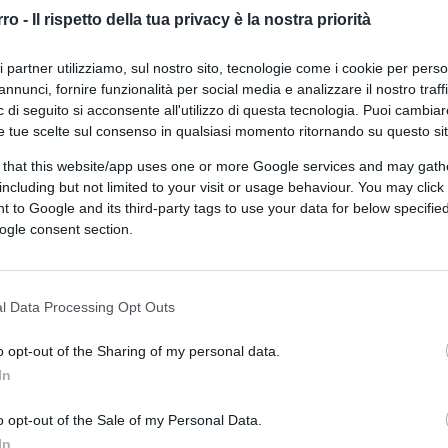
Camera: cosa succede ora
rro -
Il rispetto della tua privacy è la nostra priorità
ri partner utilizziamo, sul nostro sito, tecnologie come i cookie per pers
annunci, fornire funzionalità per social media e analizzare il nostro traff
 di seguito si acconsente all'utilizzo di questa tecnologia. Puoi cambiar
e tue scelte sul consenso in qualsiasi momento ritornando su questo si
 that this website/app uses one or more Google services and may gath
di
Enrico Foscarini
5k
including but not limited to your visit or usage behaviour. You may click 
4 Giugno 2026, 14:52
 to Google and its third-party tags to use your data for below specifi
ogle consent section.
Nucleare, gli italiani finalmente
approvano
l Data Processing Opt Outs
o opt-out of the Sharing of my personal data.
In
o opt-out of the Sale of my Personal Data.
In