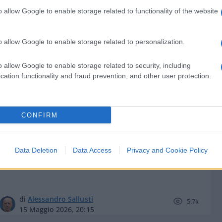
o allow Google to enable storage related to functionality of the website
o allow Google to enable storage related to personalization.
di
Enrico Foscarini
3.5k
o allow Google to enable storage related to security, including
25 Maggio 2026, 12:30
cation functionality and fraud prevention, and other user protection.
Caro bollette, è la sinistra che tiene
CONFIRM
prigionieri gli italiani
Data Deletion
Data Access
Privacy and Cookie Policy
di
Alessandro Sallusti
5.7k
15 Maggio 2026, 20:15