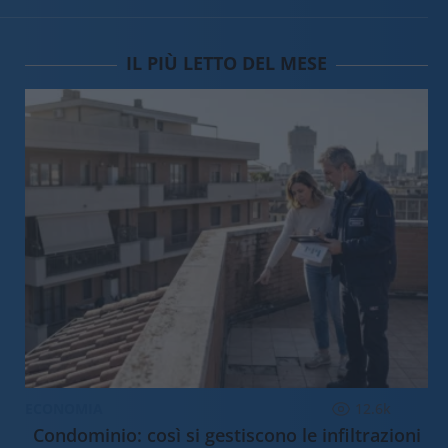
IL PIÙ LETTO DEL MESE
ECONOMIA
12.6k
Condominio: così si gestiscono le infiltrazioni