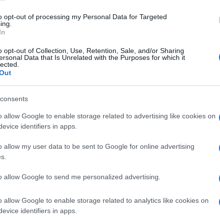
di
Enrico Foscarini
4.3k
31 Maggio 2026, 14:30
to opt-out of processing my Personal Data for Targeted
ing.
In
Orsini e la ricetta per tornare a
o opt-out of Collection, Use, Retention, Sale, and/or Sharing
ersonal Data that Is Unrelated with the Purposes for which it
crescere
lected.
Out
consents
o allow Google to enable storage related to advertising like cookies on
evice identifiers in apps.
di
Enrico Foscarini
3.5k
o allow my user data to be sent to Google for online advertising
26 Maggio 2026, 12:05
s.
to allow Google to send me personalized advertising.
Nucleare, il vero rischio è il
referendum
o allow Google to enable storage related to analytics like cookies on
evice identifiers in apps.