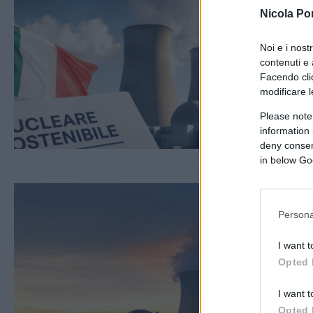
Nicola Po
Noi e i nost
contenuti e 
Facendo clic
modificare l
Please note
information 
deny consent
in below Go
Persona
I want t
Opted 
I want t
Opted 