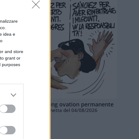
onalizzare
ico.
e idea e
to
er and store
to grant or
ed purposes
La standing ovation permanente
Vignetta del 04/08/2026