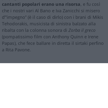
cantanti popolari erano una risorsa
, e fu così
che i nostri vari Al Bano e Iva Zanicchi si misero
d’”impegno” (è il caso di dirlo) con i brani di Mikis
Tehodorakis, musicista di sinistra balzato alla
ribalta con la colonna sonora di
Zorba il greco
(pompatissimo film con Anthony Quinn e Irene
Papas), che fece ballare in diretta il sirtaki perfino
a Rita Pavone.