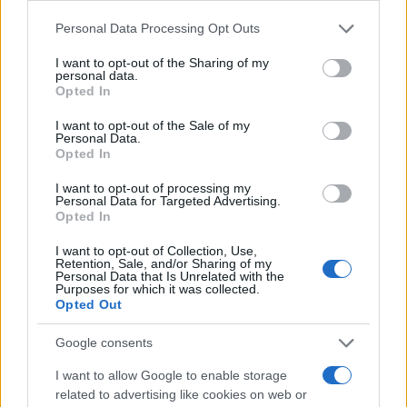
Vai all'archivio delle vignette
Personal Data Processing Opt Outs
I want to opt-out of the Sharing of my
personal data.
Opted In
I want to opt-out of the Sale of my
Quel concerto di Guccini con
Personal Data.
Opted In
Lotta Continua. Era troppo e
I want to opt-out of processing my
me ne andai
Personal Data for Targeted Advertising.
Opted In
Mi chiedevo cosa ci trovassero in quella sua voce
I want to opt-out of Collection, Use,
da birraio comunista. Impastata, priva di
Retention, Sale, and/or Sharing of my
Personal Data that Is Unrelated with the
espressione, monotona
Purposes for which it was collected.
Opted Out
di
Rino Cammilleri
1.4k
0
7 Agosto 2026, 11:30
Google consents
I want to allow Google to enable storage
related to advertising like cookies on web or