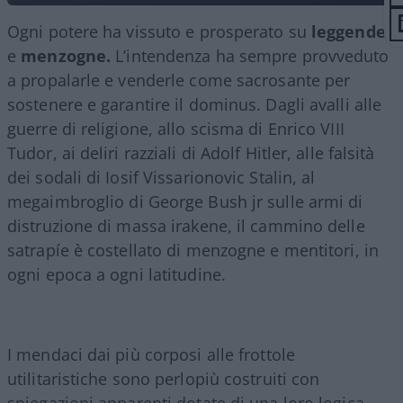
Ogni potere ha vissuto e prosperato su
leggende
e
menzogne.
L’intendenza ha sempre provveduto
a propalarle e venderle come sacrosante per
sostenere e garantire il dominus. Dagli avalli alle
guerre di religione, allo scisma di Enrico VIII
Tudor, ai deliri razziali di Adolf Hitler, alle falsità
dei sodali di Iosif Vissarionovic Stalin, al
megaimbroglio di George Bush jr sulle armi di
distruzione di massa irakene, il cammino delle
satrapíe è costellato di menzogne e mentitori, in
ogni epoca a ogni latitudine.
I mendaci dai più corposi alle frottole
utilitaristiche sono perlopiù costruiti con
spiegazioni apparenti dotate di una loro logica