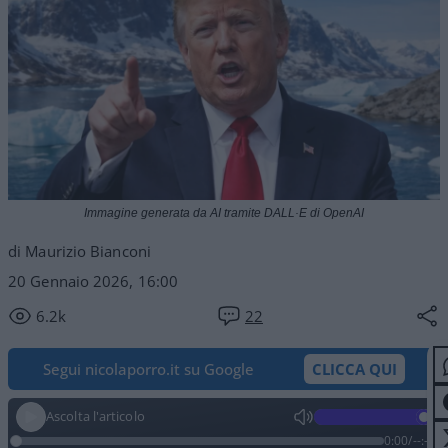
Immagine generata da AI tramite DALL·E di OpenAI
di Maurizio Bianconi
20 Gennaio 2026, 16:00
6.2k
22
Segui nicolaporro.it su Google
CLICCA QUI
Ascolta l'articolo
0:00
/
--:--