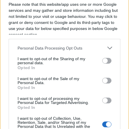
Please note that this website/app uses one or more Google
L’eliminazione fisica appare oggettivamente
services and may gather and store information including but
impraticabile.
Possibile lo strumento bellico
. Gli
not limited to your visit or usage behaviour. You may click to
grant or deny consent to Google and its third-party tags to
USA si sono formati anche con le conquiste
use your data for below specified purposes in below Google
armate (New Mexico, California, Nevada, Utah e
consent section.
altri). L’acquisto non sarebbe un’eccezione.
Particolare poco conosciuto: gli Stati Uniti sono
Personal Data Processing Opt Outs
costituiti per oltre il 60% da territori comprati e
I want to opt-out of the Sharing of my
negoziati. Fra i venditori anche la Danimarca (isole
personal data.
Opted In
Vergini), la Russia (Alaska), la Francia di
Napoleone bisognosa di fondi per le guerre del
I want to opt-out of the Sale of my
Personal Data.
Bonaparte (la fascia centrale dal Mexico al
Opted In
Canada, oggi suddivisa in 17 stati).
I want to opt-out of processing my
Personal Data for Targeted Advertising.
Opted In
Gli USA oggi sono capofila del North Atlantic
Treaty Organization (NATO),
un’alleanza politico-
I want to opt-out of Collection, Use,
Retention, Sale, and/or Sharing of my
militare di difesa collettiva
tra paesi del Nord
Personal Data that Is Unrelated with the