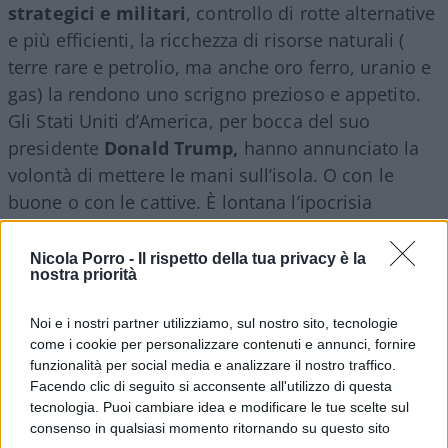
strategici e militari
, controllo di rotte alternative
e più efficienti, la ricchezza di risorse naturali (
terre rare e petrolio, ma anche oro ferro, uranio e
gas) la rendono uno scrigno prezioso e appetito.
Gli Stati Uniti d’America, per bocca del suo
presidente
Donald Trump,
hanno annunciato la
volontà di mettere le mani sull’isola. O con le
buone o con le cattive. È lontana l’ipocrisia
appiccicosa degli Usa esportatori di democrazia,
di salvatori della libertà del pianeta contro ogni
Nicola Porro -
Il rispetto della tua privacy è la
nostra priorità
tirannia.
Viene fuori il volto più concreto del
First America
, un impero che si fece Unione con
Noi e i nostri partner utilizziamo, sul nostro sito, tecnologie
l’eliminazione sistematica dei nativi, le guerre con
come i cookie per personalizzare contenuti e annunci, fornire
le potenze presenti o confinanti, l’acquisto dei
funzionalità per social media e analizzare il nostro traffico.
Facendo clic di seguito si acconsente all'utilizzo di questa
territori.
tecnologia. Puoi cambiare idea e modificare le tue scelte sul
consenso in qualsiasi momento ritornando su questo sito