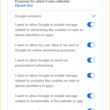
Purposes for which it was collected.
America e dell’Europa, basata sul principio di
Opted Out
difesa comune, dove un attacco a uno è un
Google consents
attacco a tutti, come dice il Trattato. Succede che
l’attacco alla Danimarca con minaccia concreta di
I want to allow Google to enable storage
related to advertising like cookies on web or
intervento bellico, provenga dalla principale
device identifiers in apps.
potenza che ha il comando permanente delle
forze NATO deputate alla difesa dei paesi membri
I want to allow my user data to be sent to
Google for online advertising purposes.
come la Danimarca.
I want to allow Google to send me
personalized advertising.
Cioè gli USA sono aggressori e difensori
I want to allow Google to enable storage
dell’aggredito. In questo contesto contraddittorio
related to analytics like cookies on web or
e scompaginato
sono saltati tutti i parametri
.
device identifiers in apps.
Non ci sono più protetti e protettori, ma potenze
I want to allow Google to enable storage
imperiali che pretendono di ampliare il proprio
related to functionality of the website or app.
giardino di casa, con le risorse e i territori degli