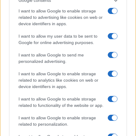
Google consents
di guerriglia urbana”. Il ministro ha garantito
massimo sostegno alle forze dell’ordine
I want to allow Google to enable storage
related to advertising like cookies on web or
impegnate a contenere la situazione.
device identifiers in apps.
L’intervento dei rappresentanti
I want to allow my user data to be sent to
Google for online advertising purposes.
politici e il dibattito sulla
sicurezza
I want to allow Google to send me
personalized advertising.
I want to allow Google to enable storage
Matteo
Salvini
, ministro delle Infrastrutture e dei
related to analytics like cookies on web or
device identifiers in apps.
Trasporti, ha espresso il suo sostegno alle forze
dell’ordine e la “determinazione affinché questi
I want to allow Google to enable storage
malviventi siano messi in condizione di non
related to functionality of the website or app.
nuocere”. In una nota pubblicata in rete, ha
I want to allow Google to enable storage
annunciato la sua presenza in zona per portare
related to personalization.
solidarietà alle donne e agli uomini in uniforme.