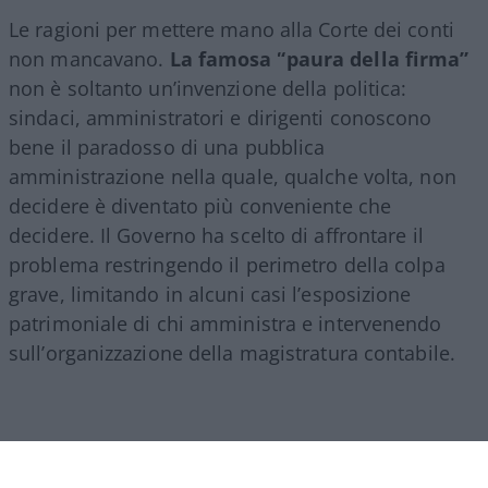
Le ragioni per mettere mano alla Corte dei conti
non mancavano.
La famosa “paura della firma”
non è soltanto un’invenzione della politica:
sindaci, amministratori e dirigenti conoscono
bene il paradosso di una pubblica
amministrazione nella quale, qualche volta, non
decidere è diventato più conveniente che
decidere. Il Governo ha scelto di affrontare il
problema restringendo il perimetro della colpa
grave, limitando in alcuni casi l’esposizione
patrimoniale di chi amministra e intervenendo
sull’organizzazione della magistratura contabile.