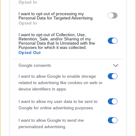
detto che bisognerebbe legalizzare la
Opted In
prostituzione. Però dico anche a La Russa: ‘siete in
I want to opt-out of processing my
Personal Data for Targeted Advertising.
maggioranza, fatelo’.”
Opted In
I want to opt-out of Collection, Use,
Concludendo, ha espresso solidarietà per un
Retention, Sale, and/or Sharing of my
Personal Data that Is Unrelated with the
vigilantes di un negozio Apple a Torino, criticato
Purposes for which it was collected.
Opted Out
per aver fermato un’atleta di colore. “Io do grande
solidarietà a quell’
addetto alla sicurezza
che ti
Google consents
ha fermato, cara amica mia, perché ha fatto
I want to allow Google to enable storage
semplicemente il suo mestiere”, ha dichiarato,
related to advertising like cookies on web or
definendo ridicola l’accusa di razzismo nei
device identifiers in apps.
confronti dell’addetto. “Che ne sai che ti ha
I want to allow my user data to be sent to
fermato solo perché nera? Ha visto una persona
Google for online advertising purposes.
che portava un oggetto da un piano ad un altro e
ti ha giustamente bloccato. Perché ti devi sentire
I want to allow Google to send me
accusata per razzismo. È una cosa ridicola”.
personalized advertising.