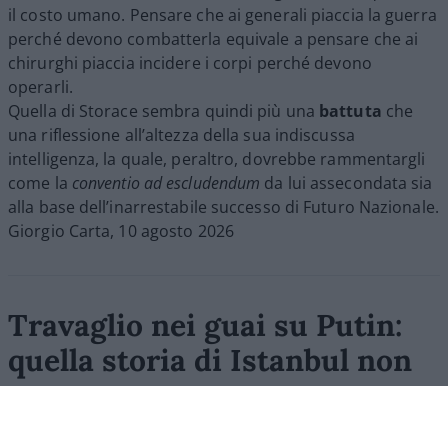
il costo umano. Pensare che ai generali piaccia la guerra
perché devono combatterla equivale a pensare che ai
chirurghi piaccia incidere i corpi perché devono
operarli.
Quella di Storace sembra quindi più una
battuta
che
una riflessione all’altezza della sua indiscussa
intelligenza, la quale, peraltro, dovrebbe rammentargli
come la
conventio ad escludendum
da lui assecondata sia
alla base dell’inarrestabile successo di Futuro Nazionale.
Giorgio Carta, 10 agosto 2026
Travaglio nei guai su Putin:
quella storia di Istanbul non
torna
I negoziati del 2022, le richieste di Mosca e quella