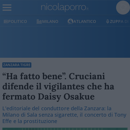
POLITICO
MILANO
ATLANTICO
ZUPPA DI
ZANZARA TIGRE
“Ha fatto bene”. Cruciani
difende il vigilantes che ha
fermato Daisy Osakue
L'editoriale del conduttore della Zanzara: la
Milano di Sala senza sigarette, il concerto di Tony
Effe e la prostituzione