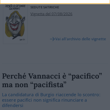
SEDUTE SATIRICHE
Vignetta del 07/08/2026
Vai all'archivio delle vignette
Perché Vannacci è “pacifico”
ma non “pacifista”
La candidatura di Burgio riaccende lo scontro:
essere pacifici non significa rinunciare a
difendersi