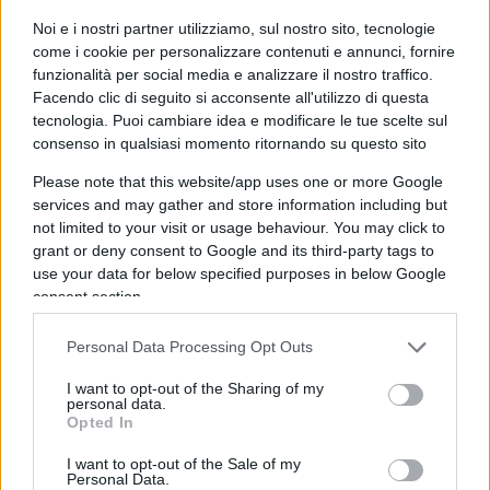
criticando la decisione influenzata, a suo dire, da
Noi e i nostri partner utilizziamo, sul nostro sito, tecnologie
pressioni online.
come i cookie per personalizzare contenuti e annunci, fornire
funzionalità per social media e analizzare il nostro traffico.
Facendo clic di seguito si acconsente all'utilizzo di questa
Cruciani ha espresso anche la sua indignazione
tecnologia. Puoi cambiare idea e modificare le tue scelte sul
per l’intenzione del governo di aumentare lo
consenso in qualsiasi momento ritornando su questo sito
stipendio ai ministri e sottosegretari non
Please note that this website/app uses one or more Google
parlamentari. “Ma non rompete i cogl*** che la
services and may gather and store information including but
gente non arriva a fine mese e voi volete dare
not limited to your visit or usage behaviour. You may click to
grant or deny consent to Google and its third-party tags to
7193 euro al mese in più”, ha affermato con tono
use your data for below specified purposes in below Google
acceso.
consent section.
Personal Data Processing Opt Outs
Infine, Cruciani ha parlato della proposta di
I want to opt-out of the Sharing of my
personal data.
legalizzazione della prostituzione avanzata dal
Opted In
presidente del Senato,
Ignazio
La
Russa
,
I want to opt-out of the Sale of my
affermando: “Viva il presidente del senato che ha
Personal Data.