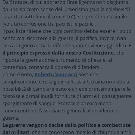
Da Storace, di cui apprezzo l’intelligenza non disgiunta
da uno spiccato senso dell’umorismo (sua la celebre: “il
cazzotto sottolinea il concetto”), sorprende una simile
(voluta) confusione tra pacifisti e pacifici.
Il pacifista ritiene che ogni conflitto debba essere risolto
senza mai ricorrere alla guerra. Il pacifico, invece, non
cerca la guerra, ma si difende quando viene aggredito.
È
il principio espresso dalla nostra Costituzione,
che
ripudia la guerra come strumento di offesa e, al
contempo, consacra il dovere di difendersi.
Come è noto,
Roberto
Vannacci
sostiene
semplicemente che la guerra Russia-Ucraina non abbia
possibilità di cambiare esito e chiede di interrompere le
costose e ormai inutili forniture di armi e il conseguente
spargimento di sangue. Storace è ancora meno
convincente nell’associare i generali al desiderio di
guerra.
Le guerre vengono decise dalla politica e combattute
dai militari
, che ne conoscono meglio di chiunque altro