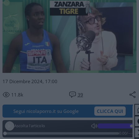
17 Dicembre 2024, 17:00
11.8k
39
Segui nicolaporro.it su Google
CLICCA QUI
Ascolta l'articolo
0:00
/
--:--