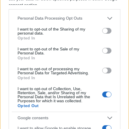
consent section.
Personal Data Processing Opt Outs
I want to opt-out of the Sharing of my
personal data.
Opted In
I want to opt-out of the Sale of my
Personal Data.
Luigi Bisignani per Il Tempo, 8 agosto 2026
Opted In
I want to opt-out of processing my
Personal Data for Targeted Advertising.
Opted In
Caro Porro, la sinistra lo
I want to opt-out of Collection, Use,
voleva. Ma Guccini era un
Retention, Sale, and/or Sharing of my
Personal Data that Is Unrelated with the
Purposes for which it was collected.
battitore libero
Opted Out
Il cantautore non era coercibile all'ottusa
Google consents
militanza che è tanto gradita al potere
I want to allow Google to enable storage