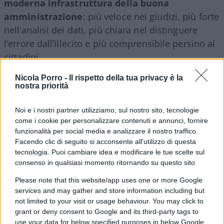
moderna infrastruttura della buona
amministrazione
: più veloce nei giudizi, più forte
nell’analisi dei dati, più chiara nel distinguere
l’errore dall’illecito e più comprensibile persino ai
cittadini.
Nicola Porro -
Il rispetto della tua privacy è la
Perché chi amministra in buona fede deve poter
nostra priorità
firmare senza paura.
Ma chi paga le tasse deve
Noi e i nostri partner utilizziamo, sul nostro sito, tecnologie
poter dormire altrettanto tranquillo
, sapendo
come i cookie per personalizzare contenuti e annunci, fornire
che qualcuno continua a controllare come
funzionalità per social media e analizzare il nostro traffico.
vengono spesi i suoi soldi. Machiavelli,
Facendo clic di seguito si acconsente all'utilizzo di questa
tecnologia. Puoi cambiare idea e modificare le tue scelte sul
probabilmente, avrebbe capito anche questo.
consenso in qualsiasi momento ritornando su questo sito
Please note that this website/app uses one or more Google
services and may gather and store information including but
not limited to your visit or usage behaviour. You may click to
grant or deny consent to Google and its third-party tags to
use your data for below specified purposes in below Google