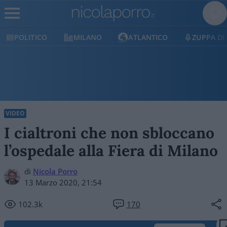
POLITICO
MILANO
ATLANTICO
ZUPPA DI
VIDEO
I cialtroni che non sbloccano
l’ospedale alla Fiera di Milano
di
Nicola Porro
13 Marzo 2020, 21:54
102.3k
170