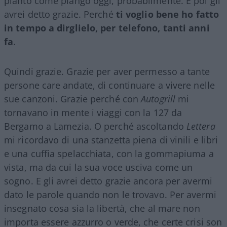
pianto come piango oggi, probabilmente. E poi gli
avrei detto grazie. Perché
ti voglio bene ho fatto
in tempo a dirglielo, per telefono, tanti anni
fa
.
Quindi grazie. Grazie per aver permesso a tante
persone care andate, di continuare a vivere nelle
sue canzoni. Grazie perché con
Autogrill
mi
tornavano in mente i viaggi con la 127 da
Bergamo a Lamezia. O perché ascoltando
Lettera
mi ricordavo di una stanzetta piena di vinili e libri
e una cuffia spelacchiata, con la gommapiuma a
vista, ma da cui la sua voce usciva come un
sogno. E gli avrei detto grazie ancora per avermi
dato le parole quando non le trovavo. Per avermi
insegnato cosa sia la libertà, che al mare non
importa essere azzurro o verde, che certe crisi son