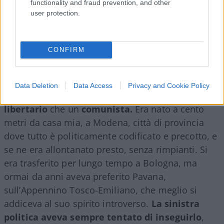
functionality and fraud prevention, and other
user protection.
CONFIRM
Data Deletion
Data Access
Privacy and Cookie Policy
Su
Guccini
ha ragione Bernaudo
: era più un
libertario
che un
comunista.
Era nato a cento
metri da casa mia, a Modena, città di provincia
dove tutto è politicamente codificato e precotto, e
se ne era allontanato presto, senza rimpianti. Si
era trasferito per lungo tempo a Bologna, ma
ormai da anni aveva preferito Pavana,
sull’Appennino Tosco-Emiliano, che meglio si
addiceva al suo spirito introverso.
La sinistra
politica aveva sempre tentato di inseguirlo
,