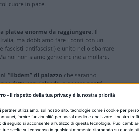
col cuore in pace.
a platea enorme da raggiungere
. Il
n Italia, ma dobbiamo fare i conti con un
e fascisti-antifascisti) e unito nello sbarrare
. Ma noi non siamo gente incline a mollare.
ni “libdem” di palazzo
che saranno
nno fatto con Calenda, e ancora nostri
lenda e prima con Renzi e poi con entrambi
rro -
Il rispetto della tua privacy è la nostra priorità
ri partner utilizziamo, sul nostro sito, tecnologie come i cookie per pers
annunci, fornire funzionalità per social media e analizzare il nostro traff
 di seguito si acconsente all'utilizzo di questa tecnologia. Puoi cambiar
e tue scelte sul consenso in qualsiasi momento ritornando su questo si