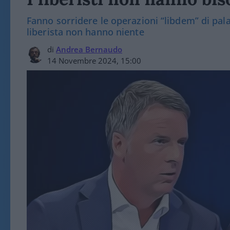
Fanno sorridere le operazioni “libdem” di pal
liberista non hanno niente
di
Andrea Bernaudo
14 Novembre 2024, 15:00