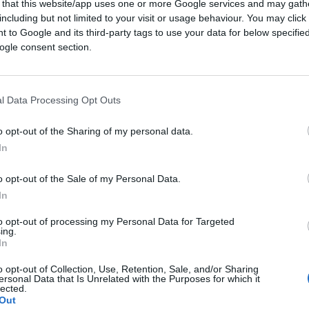
 that this website/app uses one or more Google services and may gath
ciente
cliccare qui
per iscriversi al canale ed
including but not limited to your visit or usage behaviour. You may click 
 to Google and its third-party tags to use your data for below specifi
ogle consent section.
ATO
l Data Processing Opt Outs
3
o opt-out of the Sharing of my personal data.
Leggi i commenti
In
o opt-out of the Sale of my Personal Data.
In
to opt-out of processing my Personal Data for Targeted
ing.
l nostro amore”. Il
In
o opt-out of Collection, Use, Retention, Sale, and/or Sharing
u Pino Daniele
ersonal Data that Is Unrelated with the Purposes for which it
lected.
Out
lo decisivo dell’attore e il messaggio d’amore