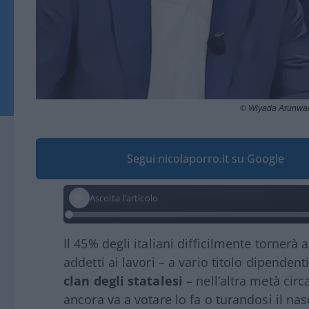
© Wiyada Arunwai
Segui nicolaporro.it su Google
Ascolta l'articolo
Il 45% degli italiani difficilmente tornerà
addetti ai lavori – a vario titolo dipenden
clan degli statalesi
– nell’altra metà circa
ancora va a votare lo fa o turandosi il nas