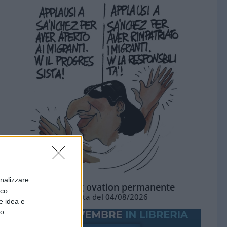
onalizzare
La standing ovation permanente
ico.
Vignetta del 04/08/2026
e idea e
to