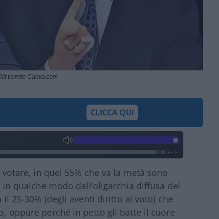
kit tramite Canva.com
CLICCA QUI
0:00
/
--:--
 a votare, in quel 55% che va la metà sono
ti in qualche modo dall’oligarchia diffusa del
 il 25-30% (degli aventi diritto al voto) che
o, oppure perché in petto gli batte il cuore