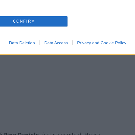
CONFIRM
Data Deletion
Data Access
Privacy and Cookie Policy
di
Pino Daniele
, è stata ospite di Hoara