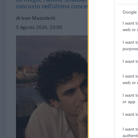
nascosto nell’ultimo concerto del cantautore
Google 
di Ivan Mazzoletti
I want t
5 Agosto 2026, 20:00
web or d
I want t
purpose
I want 
I want t
web or d
I want t
or app.
I want t
I want t
authenti