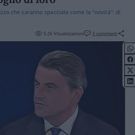
azzo che saranno spacciate come la “novità”: di
5.2k
Visualizzazioni
3
commenti