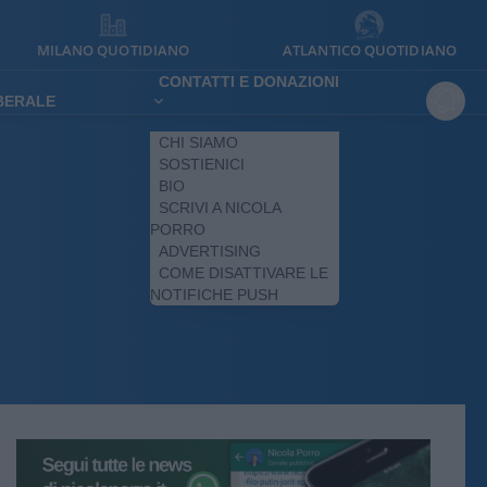
MILANO QUOTIDIANO
ATLANTICO QUOTIDIANO
CONTATTI E DONAZIONI
IBERALE
CHI SIAMO
SOSTIENICI
BIO
SCRIVI A NICOLA
PORRO
ADVERTISING
COME DISATTIVARE LE
NOTIFICHE PUSH