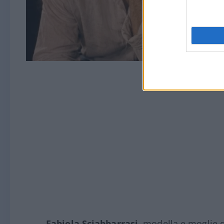
Fabiola Sciabbarrasi
, modella e moglie 