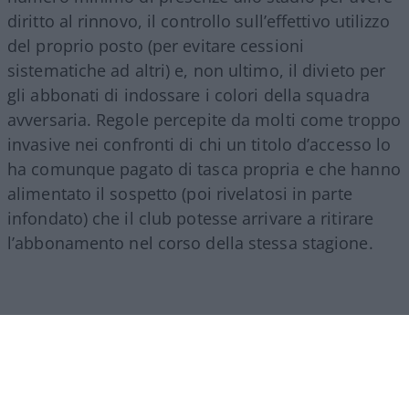
diritto al rinnovo, il controllo sull’effettivo utilizzo
del proprio posto (per evitare cessioni
sistematiche ad altri) e, non ultimo, il divieto per
gli abbonati di indossare i colori della squadra
avversaria. Regole percepite da molti come troppo
invasive nei confronti di chi un titolo d’accesso lo
ha comunque pagato di tasca propria e che hanno
alimentato il sospetto (poi rivelatosi in parte
infondato) che il club potesse arrivare a ritirare
l’abbonamento nel corso della stessa stagione.