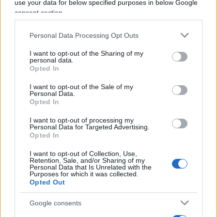
use your data for below specified purposes in below Google
consent section.
Sala la pensa all’opposto: “Il cambiamento”, la
Personal Data Processing Opt Outs
lotta all’inquinamento, “non è un’utopia ed è
I want to opt-out of the Sharing of my
qualcosa di molto milanese. Bisogna pensare a
personal data.
Opted In
chi è in difficoltà quando si prendono decisioni,
ma cercare di cambiare le cose non è per l’élite,
I want to opt-out of the Sale of my
Personal Data.
per i radical chic, ma è per tutti”. Come no. Anche
Opted In
per quelli che, dall’hinterland, hanno dovuto già
I want to opt-out of processing my
ricomprare la macchina per poter entrare
Personal Data for Targeted Advertising.
nell’
Area B ecologicamente corretta
? A costoro,
Opted In
il sindaco manda un messaggio chiaro: “Iniziamo
I want to opt-out of Collection, Use,
Retention, Sale, and/or Sharing of my
col centro, ma poi ci allargheremo”. Insomma,
Personal Data that Is Unrelated with the
Purposes for which it was collected.
l’avanguardia della transizione non vi vuole
Opted Out
lasciare in pace nemmeno in periferia. Si sono
tinti di verde, ma ragionano come i soliti vecchi
Google consents
rossi. Verranno a prendervi. Casa per casa. Auto