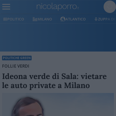
POLITICO
MILANO
ATLANTICO
ZUPPA DI
POLITICHE GREEN
FOLLIE VERDI
Ideona verde di Sala: vietare
le auto private a Milano