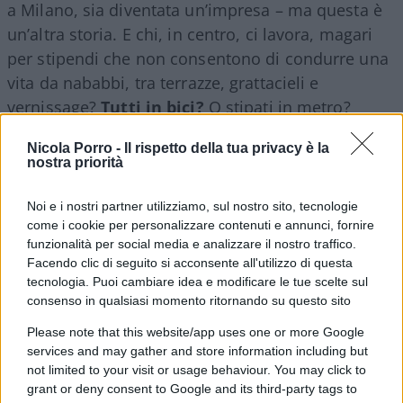
a Milano, sia diventata un’impresa – ma questa è
un’altra storia. E chi, in centro, ci lavora, magari
per stipendi che non consentono di condurre una
vita da nababbi, tra terrazze, grattacieli e
vernissage?
Tutti in bici?
O stipati in metro?
Speriamo almeno in qualche controllo di sicurezza
Nicola Porro -
Il rispetto della tua privacy è la
in più, vista la gentaccia che, a una certa ora,
nostra priorità
circola sui vagoni, alle fermate, in stazione.
Eccola,
la città capofila della rivoluzione verde
.
Noi e i nostri partner utilizziamo, sul nostro sito, tecnologie
A misura d’uomo – purché l’uomo abbia un bel
come i cookie per personalizzare contenuti e annunci, fornire
funzionalità per social media e analizzare il nostro traffico.
conto in banca.
Facendo clic di seguito si acconsente all'utilizzo di questa
tecnologia. Puoi cambiare idea e modificare le tue scelte sul
consenso in qualsiasi momento ritornando su questo sito
Per aprodondire
Please note that this website/app uses one or more Google
services and may gather and store information including but
Gli eco-attivisti alzano il tiro: si cementano le
not limited to your visit or usage behaviour. You may click to
mani sull’autostrada
grant or deny consent to Google and its third-party tags to