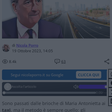
di
Nicola Porro
19 Ottobre 2023, 14:05
8.4k
63
Segui nicolaporro.it su Google
CLICCA QUI
Ascolta l'articolo
0:00
/
--:--
Sono passati dalle brioche di Maria Antonietta ai
taxi
, ma il metodo è sempre quello: gli