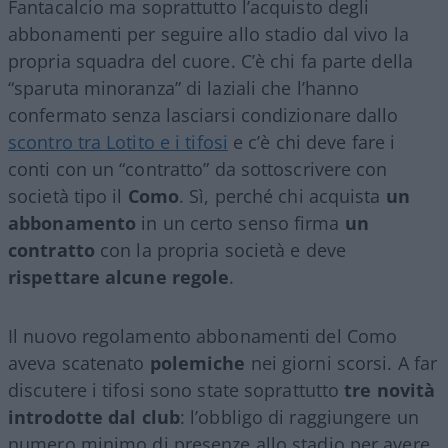
Fantacalcio ma soprattutto l’acquisto degli
abbonamenti per seguire allo stadio dal vivo la
propria squadra del cuore. C’è chi fa parte della
“sparuta minoranza” di laziali che l’hanno
confermato senza lasciarsi condizionare dallo
scontro tra Lotito e i tifosi
e c’è chi deve fare i
conti con un “contratto” da sottoscrivere con
società tipo il
Como
. Sì, perché chi acquista
un
abbonamento
in un certo senso firma
un
contratto
con la propria società e deve
rispettare alcune regole
.
Il nuovo regolamento abbonamenti del Como
aveva scatenato
polemiche
nei giorni scorsi. A far
discutere i tifosi sono state soprattutto
tre novità
introdotte dal club
: l’obbligo di raggiungere un
numero minimo di presenze allo stadio per avere