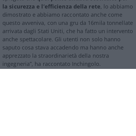
la sicurezza e l’efficienza della rete
, lo abbiamo
dimostrato e abbiamo raccontato anche come
questo avveniva, con una gru da 16mila tonnellate
arrivata dagli Stati Uniti, che ha fatto un intervento
anche spettacolare. Gli utenti non solo hanno
saputo cosa stava accadendo ma hanno anche
apprezzato la straordinarietà della nostra
ingegneria”, ha raccontato Inchingolo.
Il racconto del Gruppo Fs, ha aggiunto l’esperto, si
estende poi a tutte le attività svolte nel mondo.
“Siamo molto presenti all’estero, lo facciamo con
il trasporto treni ma soprattutto con l’ingegneria:
la metropolitana di Riad è stata fatta con la
direzione dei lavori da parte di
FS Engeneering
.
Siamo riconosciuti come un’eccellenza non solo