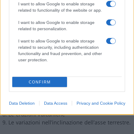
I want to allow Google to enable storage
In assenza del fenomeno CO2 essi non potettero
related to functionality of the website or app.
che essere causati dal sistema globale delle
I want to allow Google to enable storage
interazioni tra atmosfera e oceani, prodotto da
related to personalization.
forze naturali al di fuori del controllo umano di
cui, tra le maggiori, troviamo:
I want to allow Google to enable storage
related to security, including authentication
functionality and fraud prevention, and other
1. La Corrente del Golfo
user protection.
2. L’Oscillazione Nord Atlantica (NAO)
3. L’Oscillazione Meridionale (El Nigno)
4. L’oscillazione opposta La (Nigna)
CONFIRM
5. Le alterazioni dei sistemi monsonici
6. Le nuvolosità e le precipitazioni
Data Deletion
Data Access
Privacy and Cookie Policy
7. L’attività del sole
8. Le eruzioni vulcaniche
9. Le variazioni nell’inclinazione dell’asse terrestre.