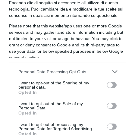
meteorologici, che sono validi su intervalli di
Facendo clic di seguito si acconsente all'utilizzo di questa
tecnologia. Puoi cambiare idea e modificare le tue scelte sul
tempo brevi, con gli effetti climatici che si
consenso in qualsiasi momento ritornando su questo sito
evolvono in modo molto più complesso.
La
Please note that this website/app uses one or more Google
confusione tra meteo e clima
è spesso propria
services and may gather and store information including but
di molti media dell’informazione e può causare
not limited to your visit or usage behaviour. You may click to
malintesi.
grant or deny consent to Google and its third-party tags to
use your data for below specified purposes in below Google
consent section.
Ad esempio (v. ibidem), l’aumento e la
diminuzione di neve e ghiaccio nelle calotte
Personal Data Processing Opt Outs
polari, così come nei ghiacciai continentali o nelle
I want to opt-out of the Sharing of my
piattaforme polari, derivano da fenomeni locali e
personal data.
Opted In
di breve termine che riguardano principalmente la
superficie visibile dei corpi di ghiaccio, mentre
I want to opt-out of the Sale of my
Personal Data.
fenomeni a lungo termine riguardano il loro
Opted In
spessore profondo. Ad esempio, i ghiacciai del
I want to opt-out of processing my
Calderone (Gran Sasso), che si ritirano da decenni,
Personal Data for Targeted Advertising.
mantengono comunque uno spessore di oltre 25
Opted In