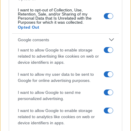
metri sotto un ampio e spesso strato di detriti
I want to opt-out of Collection, Use,
Retention, Sale, and/or Sharing of my
rocciosi. Le variazioni e le estensioni delle calotte
Personal Data that Is Unrelated with the
Purposes for which it was collected.
polari
oscillano in modo del tutto naturale
, in
Opted Out
superficie nel breve termine e in profondità in
quello lungo. Lo hanno sempre fatto prima delle
Google consents
emissioni di CO2 nell’atmosfera e dipendono da
I want to allow Google to enable storage
forze naturali incontrollabili.
related to advertising like cookies on web or
device identifiers in apps.
La CO2 e il Clima
I want to allow my user data to be sent to
Google for online advertising purposes.
L’esame di carote di alberi e di suolo ha
I want to allow Google to send me
dimostrato che sia nei periodi di riscaldamento
personalized advertising.
che in quelli glaciali ci furono
continui alti e
I want to allow Google to enable storage
bassi termici
, di frequenza e durata talora alte e
related to analytics like cookies on web or
talora basse.
device identifiers in apps.