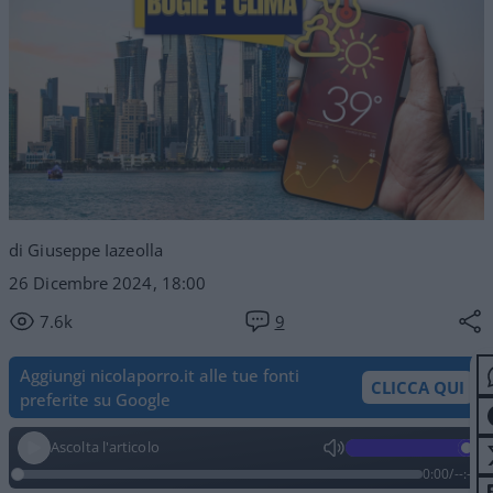
di Giuseppe Iazeolla
26 Dicembre 2024, 18:00
7.6k
9
Aggiungi nicolaporro.it alle tue fonti
CLICCA QUI
preferite su Google
Ascolta l'articolo
0:00
/
--:--