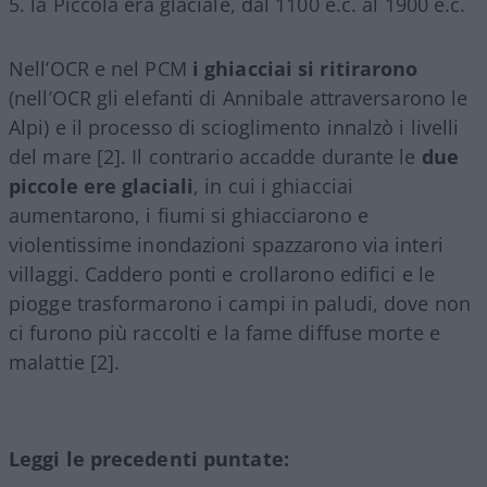
5. la Piccola era glaciale, dal 1100 e.c. al 1900 e.c.
Nell’OCR e nel PCM
i ghiacciai si ritirarono
(nell’OCR gli elefanti di Annibale attraversarono le
Alpi) e il processo di scioglimento innalzò i livelli
del mare [2]. Il contrario accadde durante le
due
piccole ere glaciali
, in cui i ghiacciai
aumentarono, i fiumi si ghiacciarono e
violentissime inondazioni spazzarono via interi
villaggi. Caddero ponti e crollarono edifici e le
piogge trasformarono i campi in paludi, dove non
ci furono più raccolti e la fame diffuse morte e
malattie [2].
Leggi le precedenti puntate: