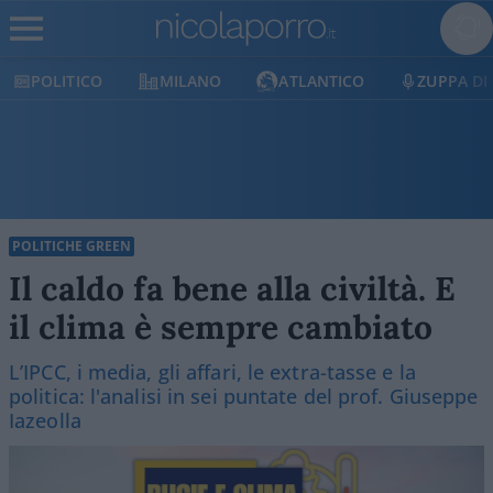
MILANO
ATLANTICO
ZUPPA DI PORRO
E
POLITICHE GREEN
Il caldo fa bene alla civiltà. E
il clima è sempre cambiato
L’IPCC, i media, gli affari, le extra-tasse e la
politica: l'analisi in sei puntate del prof. Giuseppe
Iazeolla