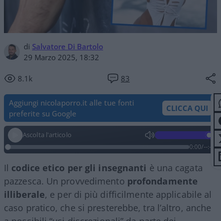
di
Salvatore Di Bartolo
29 Marzo 2025, 18:32
8.1k
83
Aggiungi nicolaporro.it alle tue fonti
CLICCA QUI
preferite su Google
Ascolta l'articolo
0:00
/
--:--
Il
codice etico per gli insegnanti
è una cagata
pazzesca. Un provvedimento
profondamente
illiberale
, e per di più difficilmente applicabile al
caso pratico, che si presterebbe, tra l’altro, anche
a possibili “usi discrezionali” da parte dei