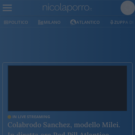
O
MILANO
ATLANTICO
ZUPPA DI PORRO
IN LIVE STREAMING
Colabrodo Sanchez, modello Milei.
In diretta ora Red Pill Atlantico