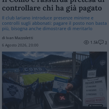
controllare chi ha già pagato
Il club lariano introduce presenze minime e
controlli sugli abbonati: pagare il posto non basta
più, bisogna anche dimostrare di meritarlo
di Ivan Mazzoletti
1.5k
3
6 Agosto 2026, 20:00