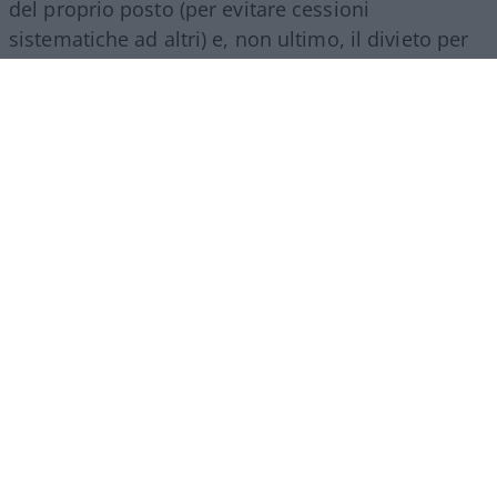
del proprio posto (per evitare cessioni
sistematiche ad altri) e, non ultimo, il divieto per
gli abbonati di indossare i colori della squadra
avversaria. Regole percepite da molti come troppo
invasive nei confronti di chi un titolo d’accesso lo
ha comunque pagato di tasca propria e che hanno
alimentato il sospetto (poi rivelatosi in parte
infondato) che il club potesse arrivare a ritirare
l’abbonamento nel corso della stessa stagione.