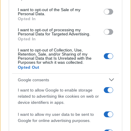
discrezionalità che si attribuirebbe ai controllori,
nelle cui mani dovrebbe essere rimesso il
I want to opt-out of the Sale of my
Personal Data.
supremo compito di stabilire dall’alto se
Opted In
un’immagine o un commento è lesivo della
I want to opt-out of processing my
reputazione dell’amministrazione o nocivo per gli
Personal Data for Targeted Advertising.
Opted In
studenti, o meno. Una condizione che, pertanto,
potrebbe dare luogo ad “usi distorti” o, peggio,
I want to opt-out of Collection, Use,
Retention, Sale, and/or Sharing of my
finire per scadere nell’ideologismo, senza peraltro
Personal Data that Is Unrelated with the
Purposes for which it was collected.
garantire il pieno rispetto della norma.
Opted Out
Google consents
I want to allow Google to enable storage
Perché quindi non limitarsi ad intervenire sul caso
related to advertising like cookies on web or
concreto, data anche l’esistenza di un
device identifiers in apps.
regolamento del 2023 che
già disciplina l’uso dei
I want to allow my user data to be sent to
social media
per i dipendenti pubblici, piuttosto
Google for online advertising purposes.
che avventurarsi nella ricerca spasmodica di nuovi