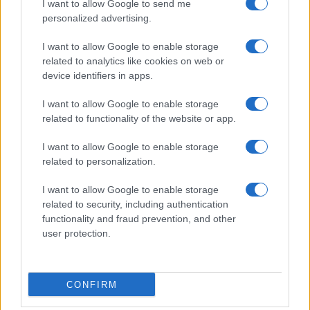
divieti e restrizioni utili solo ad appesantire
I want to allow Google to send me
ulteriormente il carico normativo, senza tuttavia
personalized advertising.
risolvere il problema, anzi, probabilmente,
I want to allow Google to enable storage
creandone pure di nuovi?
related to analytics like cookies on web or
device identifiers in apps.
E ancora, che senso avrebbe, anche sotto un
I want to allow Google to enable storage
profilo politico,
seguire gli umori “punitivi”
related to functionality of the website or app.
della piazza
, e lasciarsi inevitabilmente cucire
I want to allow Google to enable storage
addosso l’etichetta dei despoti che vogliono ad
related to personalization.
ogni costo “imbavagliare” i docenti, quando le
fortune elettorali dell’esecutivo, è bene ricordarlo,
I want to allow Google to enable storage
related to security, including authentication
sono state costruite proprio sul tema delle libertà
functionality and fraud prevention, and other
nel momento di massima compressione dei diritti
user protection.
individuali?
CONFIRM
È veramente così difficile comprendere che gli