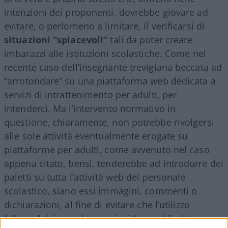
intenzioni dei proponenti, dovrebbe giovare ad
evitare, o perlomeno a limitare, il verificarsi di
situazioni “spiacevoli”
tali da poter creare
imbarazzi alle istituzioni scolastiche. Come nel
recente caso dell’insegnante trevigiana beccata ad
“arrotondare” su una piattaforma web dedicata a
servizi di intrattenimento per adulti, per
intenderci. Ma l’intervento normativo in
questione, chiaramente, non potrebbe rivolgersi
alle sole attività eventualmente erogate su
piattaforme per adulti, come avvenuto nel caso
appena citato, bensì, tenderebbe ad introdurre dei
paletti su tutta l’attività web del personale
scolastico, siano essi immagini, commenti o
dichiarazioni, al fine di evitare che l’utilizzo
“allegro” dei social possa incidere sul livello