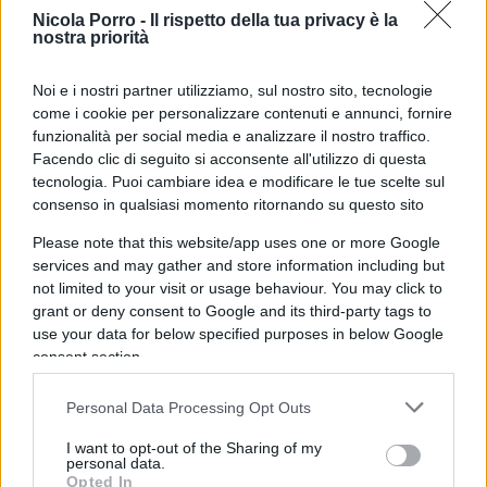
sociale ed emotivo degli studenti o, come detto,
Nicola Porro -
Il rispetto della tua privacy è la
danneggiare il prestigio dell’amministrazione.
nostra priorità
Noi e i nostri partner utilizziamo, sul nostro sito, tecnologie
come i cookie per personalizzare contenuti e annunci, fornire
Leggi anche:
funzionalità per social media e analizzare il nostro traffico.
Facendo clic di seguito si acconsente all'utilizzo di questa
tecnologia. Puoi cambiare idea e modificare le tue scelte sul
Perché sto con Elena Maraga, la maestra di
consenso in qualsiasi momento ritornando su questo sito
OnlyFans
Please note that this website/app uses one or more Google
Ma anche la scuola sia libera di cacciare Elena
services and may gather and store information including but
Maraga
not limited to your visit or usage behaviour. You may click to
grant or deny consent to Google and its third-party tags to
use your data for below specified purposes in below Google
Sulla base di tali presupposti, tuttavia, il rischio
consent section.
che a finire nel mirino del
Sacro Tribunale
dell’Etica
e della Morale siano, tra l’altro, anche le
Personal Data Processing Opt Outs
libere opinioni personali dei docenti appare serio
I want to opt-out of the Sharing of my
personal data.
e concreto. Senza contare l’eccessivo livello di
Opted In