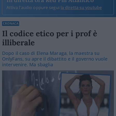
Attiva l'audio oppure segui
la diretta su youtube
CRONACA
Il codice etico per i prof è
illiberale
Dopo il caso di Elena Maraga, la maestra su
OnlyFans, su apre il dibattito e il governo vuole
intervenire. Ma sbaglia