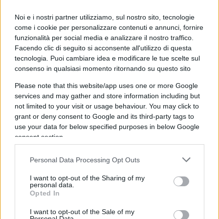
a
Chiara Ferragni
per farle fare da sponsor? Per
Noi e i nostri partner utilizziamo, sul nostro sito, tecnologie
questo
Ferragni
, così come
Soumahoro
, non
come i cookie per personalizzare contenuti e annunci, fornire
possono mai uscire da questo corpo che si sono
funzionalità per social media e analizzare il nostro traffico.
scelti. Lui non esce dai suoi stivali, e deve
Facendo clic di seguito si acconsente all'utilizzo di questa
piangere. Lei non può uscire dal suo corpo e fa un
tecnologia. Puoi cambiare idea e modificare le tue scelte sul
consenso in qualsiasi momento ritornando su questo sito
video con indosso un golf
fichissimo
.
Please note that this website/app uses one or more Google
services and may gather and store information including but
Caso
#Ferragni
,
@NicolaPorro
: "Le aziende
not limited to your visit or usage behaviour. You may click to
devono stare attente, loro sì che sono vittime
grant or deny consent to Google and its third-party tags to
degli influencer"
#Fuoridalcoro
use your data for below specified purposes in below Google
consent section.
pic.twitter.com/V2ILO8LM64
Personal Data Processing Opt Outs
— Fuori dal coro (@fuoridalcorotv)
December 20,
I want to opt-out of the Sharing of my
2023
personal data.
Opted In
I want to opt-out of the Sale of my
Personal Data.