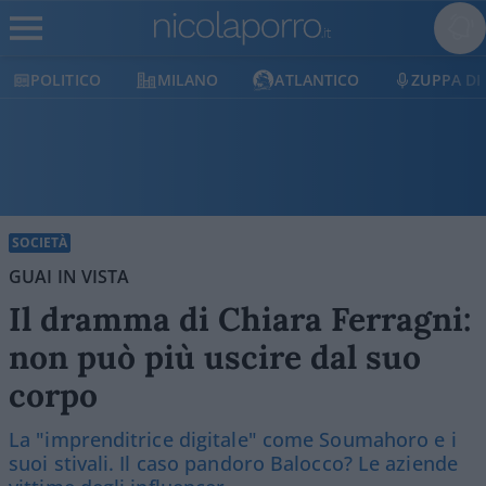
POLITICO
MILANO
ATLANTICO
ZUPPA DI
SOCIETÀ
GUAI IN VISTA
Il dramma di Chiara Ferragni:
non può più uscire dal suo
corpo
La "imprenditrice digitale" come Soumahoro e i
suoi stivali. Il caso pandoro Balocco? Le aziende