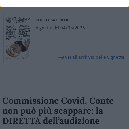
SEDUTE SATIRICHE
Vignetta del 04/08/2026
Vai all'archivio delle vignette
Commissione Covid, Conte
non può più scappare: la
DIRETTA dell’audizione