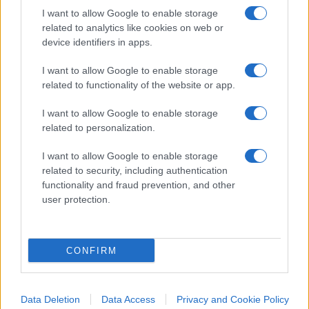
I want to allow Google to enable storage
related to analytics like cookies on web or
L’hanno santificata, ora la mollano: tutti giù dal
device identifiers in apps.
carro Chiara Ferragni
di Max del Papa
“Il vero rischio non è il calo di follower”. E ora
I want to allow Google to enable storage
related to functionality of the website or app.
Chiara Ferragni trema
Il grafico che svela il “metodo Chiara Ferragni”
I want to allow Google to enable storage
di Nicola Porro
related to personalization.
Cosa non torna nelle scuse milionarie
di
I want to allow Google to enable storage
Giuseppe De Lorenzo
related to security, including authentication
Cos’è il “modello 45” dei pm che ora spaventa
functionality and fraud prevention, and other
user protection.
l’influencer
#CHIARA FERRAGNI
CONFIRM
32
Data Deletion
Data Access
Privacy and Cookie Policy
Leggi i commenti