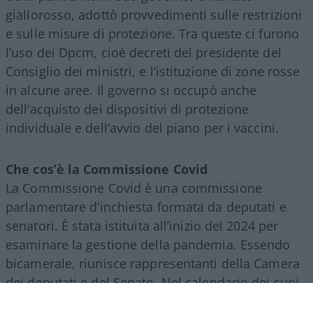
giallorosso, adottò provvedimenti sulle restrizioni
e sulle misure di protezione. Tra queste ci furono
l’uso dei Dpcm, cioè decreti del presidente del
Consiglio dei ministri, e l’istituzione di zone rosse
in alcune aree. Il governo si occupò anche
dell’acquisto dei dispositivi di protezione
individuale e dell’avvio del piano per i vaccini.
Che cos’è la Commissione Covid
La Commissione Covid è una commissione
parlamentare d’inchiesta formata da deputati e
senatori. È stata istituita all’inizio del 2024 per
esaminare la gestione della pandemia. Essendo
bicamerale, riunisce rappresentanti della Camera
dei deputati e del Senato. Nel calendario dei suoi
lavori, dal 2024 sono state svolte decine di