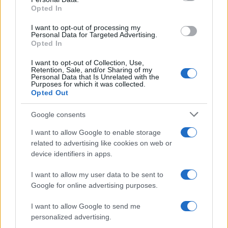
E poi c’è la questione delle aziende, loro sì che
Opted In
sono vittime degli influencer. Io ho conosciuto il
I want to opt-out of processing my
signor
Balocco
che era una persona stupenda a
Personal Data for Targeted Advertising.
Opted In
capo di una impresa favolosa. Ma le società
devono stare attente: quando fanno beneficenza
I want to opt-out of Collection, Use,
Retention, Sale, and/or Sharing of my
conviene che non confondano la parte
Personal Data that Is Unrelated with the
Purposes for which it was collected.
commerciale con quella caritatevole.
Opted Out
Google consents
Nicola Porro, da
Fuori dal Coro
I want to allow Google to enable storage
related to advertising like cookies on web or
device identifiers in apps.
Nicolaporro.it è anche su Whatsapp. È sufficiente
I want to allow my user data to be sent to
cliccare qui
per iscriversi al canale ed essere sempre
Google for online advertising purposes.
aggiornati (gratis).
I want to allow Google to send me
personalized advertising.
Leggi anche