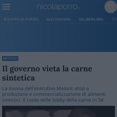
ECONOMIA
LIBERILIBRI
SHOP
SOSTIENICI
ARTICOLI
Il governo vieta la carne
sintetica
La mossa dell'esecutivo Meloni: stop a
produzione e commercializzazione di alimenti
sintetici. Il ruolo delle lobby della carne in 3d