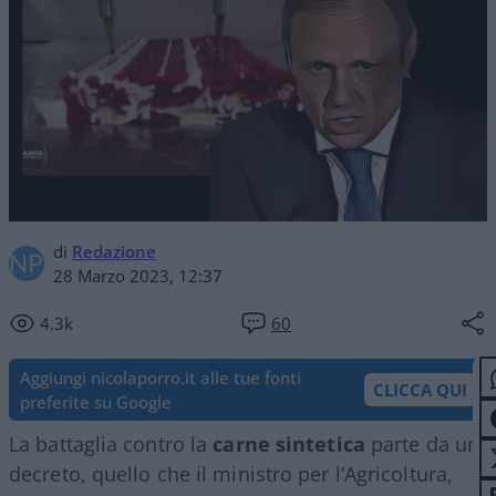
di
Redazione
28 Marzo 2023, 12:37
4.3k
60
Aggiungi nicolaporro.it alle tue fonti
CLICCA QUI
preferite su Google
La battaglia contro la
carne sintetica
parte da un
decreto, quello che il ministro per l’Agricoltura,