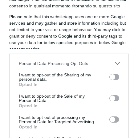
Stato “per un periodo minimo di un anno e fino al
consenso in qualsiasi momento ritornando su questo sito
massimo di tre anni, nonché la chiusura dello
Please note that this website/app uses one or more Google
stabilimento di produzione, per lo stesso
services and may gather and store information including but
not limited to your visit or usage behaviour. You may click to
periodo”.
grant or deny consent to Google and its third-party tags to
use your data for below specified purposes in below Google
consent section.
Esulta ovviamente Coldiretti visto che lo schema
Personal Data Processing Opt Outs
di decreto raccoglie una petizione promossa
proprio dal presidente
Ettore Prandini
insieme a
I want to opt-out of the Sharing of my
personal data.
Campagna Amica, World Farmers Markets
Opted In
Coalition, World Farmers Organization, Farm
I want to opt-out of the Sale of my
Europe e Filiera Italia. “Ringraziamo il Governo per
Personal Data.
Opted In
aver accolto il nostro appello a fermare una
pericolosa deriva che mette a rischio il futuro
I want to opt-out of processing my
Personal Data for Targeted Advertising.
della cultura alimentare nazionale, delle
Opted In
campagne e dei pascoli e dell’intera filiera del