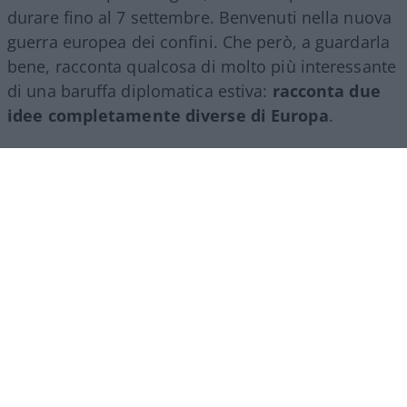
durare fino al 7 settembre. Benvenuti nella nuova
guerra europea dei confini. Che però, a guardarla
bene, racconta qualcosa di molto più interessante
di una baruffa diplomatica estiva:
racconta due
idee completamente diverse di Europa
.