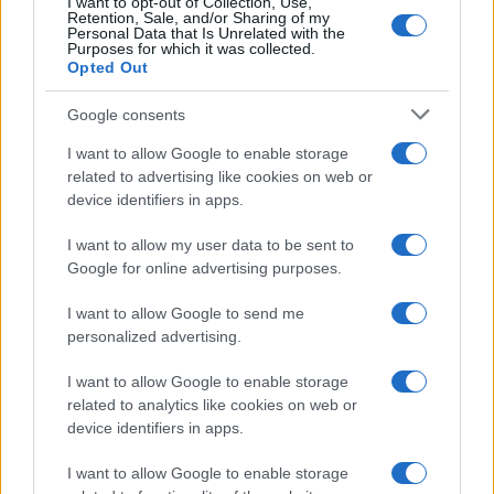
I want to opt-out of Collection, Use,
cibo
Made in Italy
e la stessa democrazia
Retention, Sale, and/or Sharing of my
Personal Data that Is Unrelated with the
economica – dice Prandini – le bugie sul cibo in
Purposes for which it was collected.
Opted Out
provetta confermano che c’è una precisa strategia
delle multinazionali che con abili operazioni di
Google consents
marketing puntano a modificare
stili alimentari
I want to allow Google to enable storage
naturali
fondati sulla qualità e la tradizione. La
related to advertising like cookies on web or
verità è che non si tratta di carne ma di un
device identifiers in apps.
prodotto sintetico e ingegnerizzato, che non salva
I want to allow my user data to be sent to
l’ambiente perché consuma più acqua ed energia
Google for online advertising purposes.
di molti allevamenti tradizionali”.
I want to allow Google to send me
personalized advertising.
Per approfondire
I want to allow Google to enable storage
related to analytics like cookies on web or
Chi c’è dietro il cibo artificiale: le lobby per la
device identifiers in apps.
‘carne stampata in 3d’
I want to allow Google to enable storage