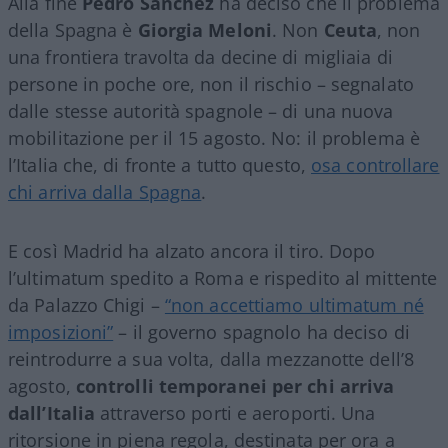
Alla fine
Pedro Sanchez
ha deciso che il problema
della Spagna è
Giorgia Meloni
. Non
Ceuta
, non
una frontiera travolta da decine di migliaia di
persone in poche ore, non il rischio – segnalato
dalle stesse autorità spagnole – di una nuova
mobilitazione per il 15 agosto. No: il problema è
l’Italia che, di fronte a tutto questo,
osa controllare
chi arriva dalla Spagna
.
E così Madrid ha alzato ancora il tiro. Dopo
l’ultimatum spedito a Roma e rispedito al mittente
da Palazzo Chigi –
“non accettiamo ultimatum né
imposizioni”
– il governo spagnolo ha deciso di
reintrodurre a sua volta, dalla mezzanotte dell’8
agosto,
controlli temporanei per chi arriva
dall’Italia
attraverso porti e aeroporti. Una
ritorsione in piena regola, destinata per ora a