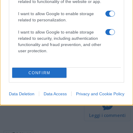
molti giornali nostrani.
related to functionality of the website or app.
I want to allow Google to enable storage
related to personalization.
Chi volesse controllare potrebbe farsi un giro sul sito
I want to allow Google to enable storage
della Faz, nel quale trova
l’articolo di Marco Seliger
related to security, including authentication
che sostiene quanto notato dal nostro commensale
functionality and fraud prevention, and other
Franco.
user protection.
CONFIRM
#MATTEO SALVINI
#MIGRANTI
Data Deletion
Data Access
Privacy and Cookie Policy
22
Leggi i commenti