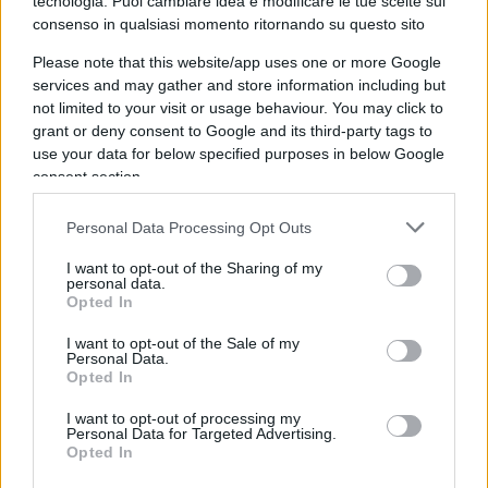
tecnologia. Puoi cambiare idea e modificare le tue scelte sul
Mediterraneo debbano avere un turn over molto
consenso in qualsiasi momento ritornando su questo sito
ristretto, con tre cambi completi all’anno) che si
Please note that this website/app uses one or more Google
sommano a quelli analoghi che la Germania
services and may gather and store information including but
sostiene per una missione anti pirateria nel Corno
not limited to your visit or usage behaviour. You may click to
grant or deny consent to Google and its third-party tags to
d’Africa, che aggrava la posizione di debolezza
use your data for below specified purposes in below Google
della Germania sotto il profilo militare in generale
consent section.
e sul controllo dei mari in particolare.
Personal Data Processing Opt Outs
Vista dalla parte tedesca, quindi, la vicenda non
I want to opt-out of the Sharing of my
personal data.
ha
nulla a che vedere con la politica di Salvini
Opted In
e la chiusura dei porti italiani alle ONG
I want to opt-out of the Sale of my
(nell’articolo non viene mai nominato il nostro
Personal Data.
Ministro dell’Interno, che pure più volte è stato
Opted In
attaccato in articoli della FAZ in altre occasioni),
I want to opt-out of processing my
ed i soliti giornali italiani hanno interpretato i fatti
Personal Data for Targeted Advertising.
Opted In
distorcendoli.