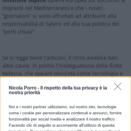
missione Sophia
(quella europea sul soccorso ai
migranti nel Mediterraneo) e che i nostri
“giornaloni” si sono affrettati ad attribuire alla
responsabilità di Salvini ed alla sua politica dei
“porti chiusi”.
Se si legge bene l’articolo, il ritiro avrebbe ben
altre cause, in primis l’inadeguatezza della flotta
tedesca, che appare obsoleta come tecnologia e
troppo scarsa come numero di navi operative
Nicola Porro -
Il rispetto della tua privacy è la
nell’ambito NATO pur essendoci (ma solo in
nostra priorità
programma) la costruzione di nuove navi, a fronte
del più recente impegno della Russia sui meri del
Noi e i nostri partner utilizziamo, sul nostro sito, tecnologie
Nord Europa, ma anche per i costi da sostenere
come i cookie per personalizzare contenuti e annunci, fornire
funzionalità per social media e analizzare il nostro traffico.
(sembrerebbe che per disposizioni del ministero
Facendo clic di seguito si acconsente all'utilizzo di questa
della Difesa tedesco gli equipaggi di stanza in