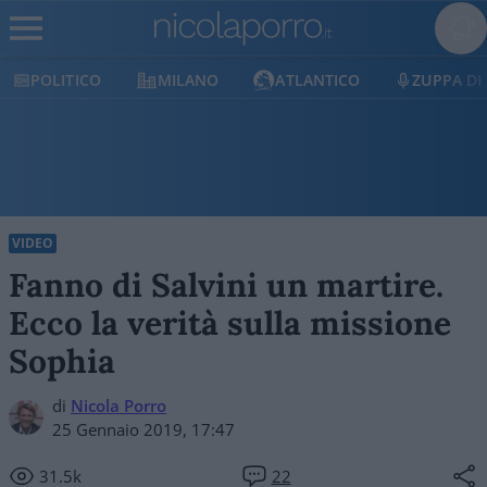
POLITICO
MILANO
ATLANTICO
ZUPPA DI
VIDEO
Fanno di Salvini un martire.
Ecco la verità sulla missione
Sophia
di
Nicola Porro
25 Gennaio 2019, 17:47
31.5k
22