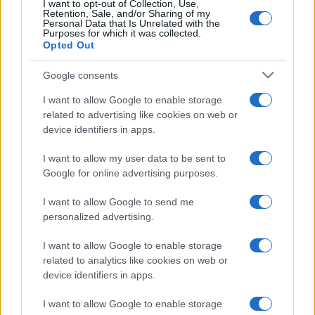
I want to opt-out of Collection, Use,
Retention, Sale, and/or Sharing of my
Personal Data that Is Unrelated with the
Purposes for which it was collected.
Opted Out
È solo motivo di riflessione, non altro.
Google consents
PS
Sono troppo vecchio per correre dietro alle
I want to allow Google to enable storage
opinioni del primo che passa o, peggio, di chi
related to advertising like cookies on web or
strilla più forte, anche se sotto copertura delle
device identifiers in apps.
testate giornalistiche “prestigiose” od “autorevoli”;
I want to allow my user data to be sent to
la cosa che mi dà più fastidio è la partigiana
Google for online advertising purposes.
manipolazione dei fatti, non perché non ci
possano essere opinioni diverse sullo stesso
I want to allow Google to send me
personalized advertising.
argomento, cosa assolutamente legittima e da
sottoscrivere da chi è autenticamente “liberale”,
I want to allow Google to enable storage
ma solo per il fatto che le stesse opinioni non
related to analytics like cookies on web or
device identifiers in apps.
siano espresse come tali ed invece spacciate per
dati assoluti, prassi che purtroppo è la regola in
I want to allow Google to enable storage